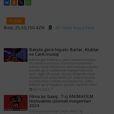
klublar
Bilet: 25,50,150 AZN
AF Hotel Aqua Park
Bakıda gecə həyatı: Barlar, Klublar
və Canlı musiqi
Bakıda gün batdıqca, şəhər tamamilə başqa
bir havaya bürünür. Damüstü klublardan
tutmuş rahat barlara və canlı musiqiyə qədər,
burada gecə saatlarında həmişə nəsə baş
verir. Əgər içki içmək, musiqi dinləmək və ya
dostlarınızla əyləncəli bir yer axtarırsınızsa,
bu məkanları mütləq yoxlamalısınız. Gəlin,
Bakının gecə həyatına qısa bir səyahət edək!
06.10.2024
Filmə bir baxış : 7-ci ANIMAFILM
festivalının izləməli məqamları
2024
Animasiya sevənlər, hazır olun! 7-ci