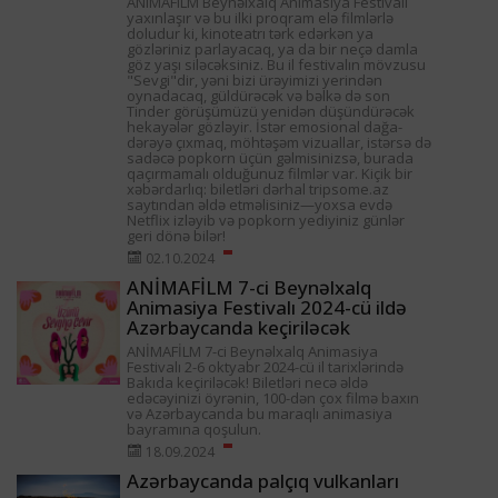
ANIMAFILM Beynəlxalq Animasiya Festivalı
yaxınlaşır və bu ilki proqram elə filmlərlə
doludur ki, kinoteatrı tərk edərkən ya
gözləriniz parlayacaq, ya da bir neçə damla
göz yaşı siləcəksiniz. Bu il festivalın mövzusu
"Sevgi"dir, yəni bizi ürəyimizi yerindən
oynadacaq, güldürəcək və bəlkə də son
Tinder görüşümüzü yenidən düşündürəcək
hekayələr gözləyir. İstər emosional dağa-
dərəyə çıxmaq, möhtəşəm vizuallar, istərsə də
sadəcə popkorn üçün gəlmisinizsə, burada
qaçırmamalı olduğunuz filmlər var. Kiçik bir
xəbərdarlıq: biletləri dərhal tripsome.az
saytından əldə etməlisiniz—yoxsa evdə
Netflix izləyib və popkorn yediyiniz günlər
geri dönə bilər!
02.10.2024
ANİMAFİLM 7-ci Beynəlxalq
Animasiya Festivalı 2024-cü ildə
Azərbaycanda keçiriləcək
ANİMAFİLM 7-ci Beynəlxalq Animasiya
Festivalı 2-6 oktyabr 2024-cü il tarixlərində
Bakıda keçiriləcək! Biletləri necə əldə
edəcəyinizi öyrənin, 100-dən çox filmə baxın
və Azərbaycanda bu maraqlı animasiya
bayramına qoşulun.
18.09.2024
Azərbaycanda palçıq vulkanları