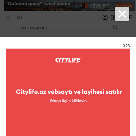
РУ
|
EN
qeydiyyat
giriş
Citylife Magazine
0:23
Menyu
Elan
Klublar
Foam Party
Foam Party
18 iyul AF Hotel Aqua
Parkında misilsiz Foam