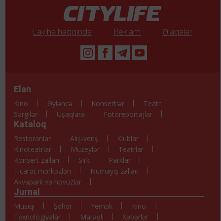
Layihə haqqında
Reklam
Əlaqələr
Elan
Kino
Əyləncə
Konsertlər
Teatr
Sərgilər
Uşaqlara
Fotoreportajlar
Kataloq
Restoranlar
Alış-veriş
Klublar
Kinoteatrlar
Muzeylər
Teatrlar
Konsert zalları
Sirk
Parklar
Ticarət mərkəzləri
Nümayiş zalları
Akvapark və hovuzlar
Jurnal
Musiqi
Şəhər
Yemək
Kino
Texnologiyalar
Maraqlı
Xəbərlər