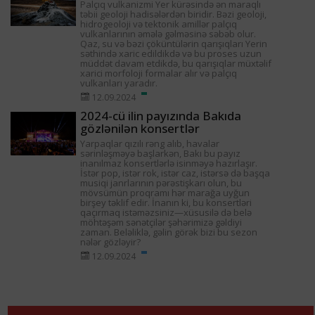
Palçıq vulkanizmi Yer kürəsində ən maraqlı
təbii geoloji hadisələrdən biridir. Bəzi geoloji,
hidrogeoloji və tektonik amillər palçıq
vulkanlarının əmələ gəlməsinə səbəb olur.
Qaz, su və bəzi çöküntülərin qarışıqları Yerin
səthində xaric edildikdə və bu proses uzun
müddət davam etdikdə, bu qarışıqlar müxtəlif
xarici morfoloji formalar alır və palçıq
vulkanları yaradır.
12.09.2024
2024-cü ilin payızında Bakıda
gözlənilən konsertlər
Yarpaqlar qızılı rəng alıb, havalar
sərinləşməyə başlarkən, Bakı bu payız
inanılmaz konsertlərlə isinməyə hazırlaşır.
İstər pop, istər rok, istər caz, istərsə də başqa
musiqi janrlarının pərəstişkarı olun, bu
mövsümün proqramı hər marağa uyğun
birşey təklif edir. İnanın ki, bu konsertləri
qaçırmaq istəməzsiniz—xüsusilə də belə
möhtəşəm sənətçilər şəhərimizə gəldiyi
zaman. Beləliklə, gəlin görək bizi bu sezon
nələr gözləyir?
12.09.2024