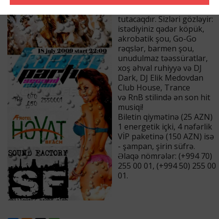
Party əyləncə gecəsi baş
tutacaqdır. Sizləri gözləyir:
istədiyiniz qədər köpük,
akrobatik şou, Go-Go
rəqslər, barmen şou,
unudulmaz təəssüratlar,
xoş əhval ruhiyyə və DJ
Dark, DJ Elik Medovdan
Club House, Trance
və RnB stilində ən son hit
musiqi!
Biletin qiymətinə (25 AZN)
1 energetik içki, 4 nəfərlik
VİP paketinə (150 AZN) isə
- şampan, şirin süfrə.
Əlaqə nömrələr: (+994 70)
255 00 01, (+994 50) 255 00
01.