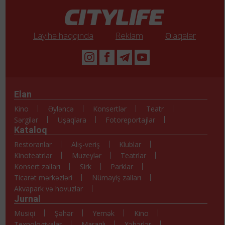
Layihə haqqında
Reklam
Əlaqələr
Elan
Kino
Əyləncə
Konsertlər
Teatr
Sərgilər
Uşaqlara
Fotoreportajlar
Kataloq
Restoranlar
Alış-veriş
Klublar
Kinoteatrlar
Muzeylər
Teatrlar
Konsert zalları
Sirk
Parklar
Ticarət mərkəzləri
Nümayiş zalları
Akvapark və hovuzlar
Jurnal
Musiqi
Şəhər
Yemək
Kino
Texnologiyalar
Maraqlı
Xəbərlər