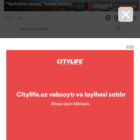
РУ
|
EN
qeydiyyat
giriş
Citylife Magazine
0:25
Menyu
Elan
Teatr
“Yeni il nağılı” tamaşası
“Yeni il nağılı” tamaşası
Abdulla Şaiq adına Azərbaycan Dövlət Kukla Teatrında
balaca tamaşaçılar üçün yeni və fərqli səhnə - “Yeni il