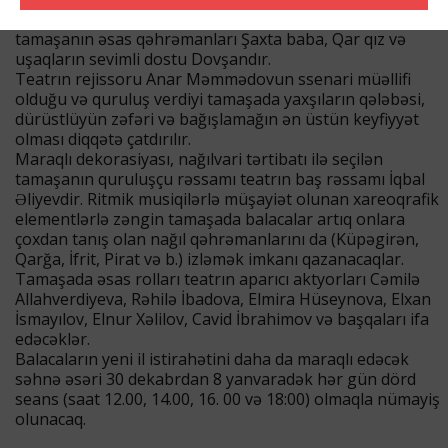
nağılı” tamaşası təqdim olunacaq. Bayram əhvallı
tamaşanın əsas qəhrəmanları Şaxta baba, Qar qız və
uşaqların sevimli dostu Dovşandır.
Teatrın rejissoru Anar Məmmədovun ssenari müəllifi
olduğu və quruluş verdiyi tamaşada yaxşıların qələbəsi,
dürüstlüyün zəfəri və bağışlamağın ən üstün keyfiyyət
olması diqqətə çatdırılır.
Maraqlı dekorasiyası, nağılvari tərtibatı ilə seçilən
tamaşanın quruluşçu rəssamı teatrın baş rəssamı İqbal
Əliyevdir. Ritmik musiqilərlə müşayiət olunan xareoqrafik
elementlərlə zəngin tamaşada balacalar artıq onlara
çoxdan tanış olan nağıl qəhrəmanlarını da (Küpəgirən,
Qarğa, İfrit, Pirat və b.) izləmək imkanı qazanacaqlar.
Tamaşada əsas rolları teatrın aparıcı aktyorları Cəmilə
Allahverdiyeva, Rəhilə İbadova, Elmira Hüseynova, Elxan
İsmayılov, Elnur Xəlilov, Cavid İbrahimov və başqaları ifa
edəcəklər.
Balacaların yeni il istirahətini daha da maraqlı edəcək
səhnə əsəri 30 dekabrdan 8 yanvaradək hər gün dörd
seans (saat 12.00, 14.00, 16. 00 və 18:00) olmaqla nümayiş
olunacaq.