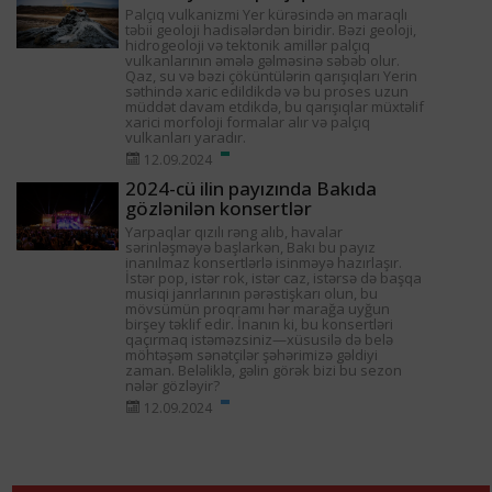
Palçıq vulkanizmi Yer kürəsində ən maraqlı
təbii geoloji hadisələrdən biridir. Bəzi geoloji,
hidrogeoloji və tektonik amillər palçıq
vulkanlarının əmələ gəlməsinə səbəb olur.
Qaz, su və bəzi çöküntülərin qarışıqları Yerin
səthində xaric edildikdə və bu proses uzun
müddət davam etdikdə, bu qarışıqlar müxtəlif
xarici morfoloji formalar alır və palçıq
vulkanları yaradır.
12.09.2024
2024-cü ilin payızında Bakıda
gözlənilən konsertlər
Yarpaqlar qızılı rəng alıb, havalar
sərinləşməyə başlarkən, Bakı bu payız
inanılmaz konsertlərlə isinməyə hazırlaşır.
İstər pop, istər rok, istər caz, istərsə də başqa
musiqi janrlarının pərəstişkarı olun, bu
mövsümün proqramı hər marağa uyğun
birşey təklif edir. İnanın ki, bu konsertləri
qaçırmaq istəməzsiniz—xüsusilə də belə
möhtəşəm sənətçilər şəhərimizə gəldiyi
zaman. Beləliklə, gəlin görək bizi bu sezon
nələr gözləyir?
12.09.2024