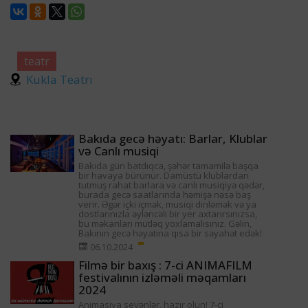
teatr
Kukla Teatrı
Bakıda gecə həyatı: Barlar, Klublar
və Canlı musiqi
Bakıda gün batdıqca, şəhər tamamilə başqa
bir havaya bürünür. Damüstü klublardan
tutmuş rahat barlara və canlı musiqiyə qədər,
burada gecə saatlarında həmişə nəsə baş
verir. Əgər içki içmək, musiqi dinləmək və ya
dostlarınızla əyləncəli bir yer axtarırsınızsa,
bu məkanları mütləq yoxlamalısınız. Gəlin,
Bakının gecə həyatına qısa bir səyahət edək!
06.10.2024
Filmə bir baxış : 7-ci ANIMAFILM
festivalının izləməli məqamları
2024
Animasiya sevənlər, hazır olun! 7-ci