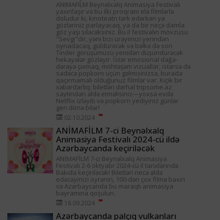
ANIMAFILM Beynəlxalq Animasiya Festivalı
yaxınlaşır və bu ilki proqram elə filmlərlə
doludur ki, kinoteatrı tərk edərkən ya
gözləriniz parlayacaq, ya da bir neçə damla
göz yaşı siləcəksiniz. Bu il festivalın mövzusu
"Sevgi"dir, yəni bizi ürəyimizi yerindən
oynadacaq, güldürəcək və bəlkə də son
Tinder görüşümüzü yenidən düşündürəcək
hekayələr gözləyir. İstər emosional dağa-
dərəyə çıxmaq, möhtəşəm vizuallar, istərsə də
sadəcə popkorn üçün gəlmisinizsə, burada
qaçırmamalı olduğunuz filmlər var. Kiçik bir
xəbərdarlıq: biletləri dərhal tripsome.az
saytından əldə etməlisiniz—yoxsa evdə
Netflix izləyib və popkorn yediyiniz günlər
geri dönə bilər!
02.10.2024
ANİMAFİLM 7-ci Beynəlxalq
Animasiya Festivalı 2024-cü ildə
Azərbaycanda keçiriləcək
ANİMAFİLM 7-ci Beynəlxalq Animasiya
Festivalı 2-6 oktyabr 2024-cü il tarixlərində
Bakıda keçiriləcək! Biletləri necə əldə
edəcəyinizi öyrənin, 100-dən çox filmə baxın
və Azərbaycanda bu maraqlı animasiya
bayramına qoşulun.
18.09.2024
Azərbaycanda palçıq vulkanları