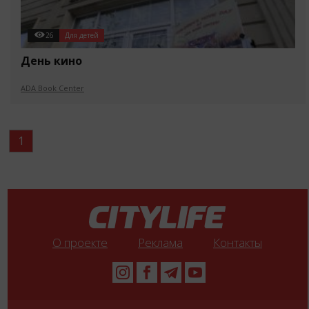
26
Для детей
День кино
ADA Book Center
1
О проекте
Реклама
Контакты