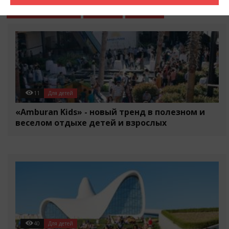
События в городе
Разное
Статьи
11
Для детей
«Amburan Kids» - новый тренд в полезном и
веселом отдыхе детей и взрослых
40
Для детей