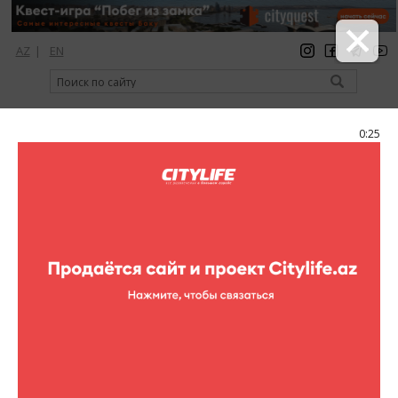
AZ
|
EN
регистрация
вход
Citylife Magazine
0:25
Меню
Фоторепортажи
Все фоторепортажи
Театр
Концерты
Кино
Выставки
Спорт
Шопинг
Рестораны
Клубы
Цирк
Книги
Для детей
Активный отдых
Кино в других местах