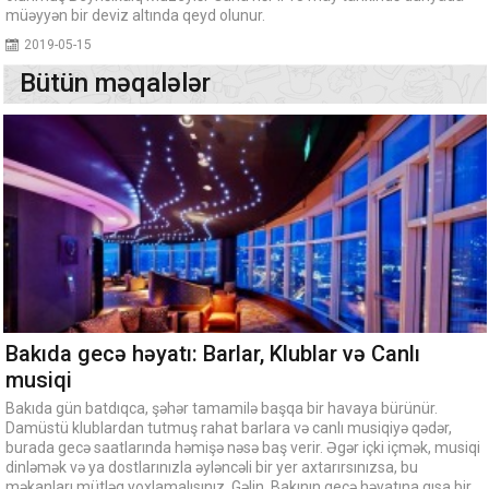
müəyyən bir deviz altında qeyd olunur.
2019-05-15
Bütün məqalələr
Bakıda gecə həyatı: Barlar, Klublar və Canlı
musiqi
Bakıda gün batdıqca, şəhər tamamilə başqa bir havaya bürünür.
Damüstü klublardan tutmuş rahat barlara və canlı musiqiyə qədər,
burada gecə saatlarında həmişə nəsə baş verir. Əgər içki içmək, musiqi
dinləmək və ya dostlarınızla əyləncəli bir yer axtarırsınızsa, bu
məkanları mütləq yoxlamalısınız. Gəlin, Bakının gecə həyatına qısa bir