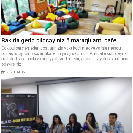
Bakıda gedə biləcəyiniz 5 maraqlı anti cafe
Çox pul xərcləmədən dostlarınızla vaxt keçirmək və ya işlə məşğul
olmaq istəyirsinizsə, antikafe ən yaxşı seçimdir. Anticafe sizə qeyri-
məhdud sayda içki və şirniyyat təqdim edir, ancaq siz yalnız vaxt üçün
ödəyirsiniz.
2023-04-06