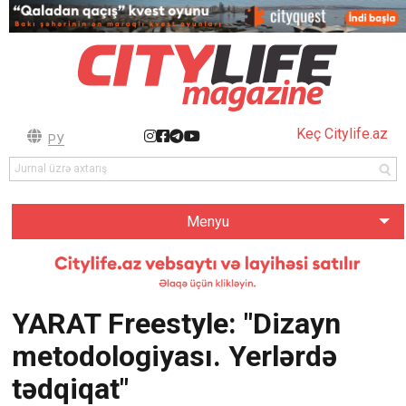
Keç Citylife.az
РУ
Menyu
YARAT Freestyle: "Dizayn
metodologiyası. Yerlərdə
tədqiqat"