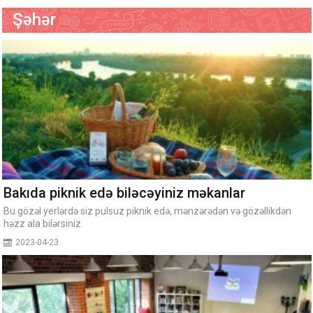
Şəhər
Bakıda piknik edə biləcəyiniz məkanlar
Bu gözəl yerlərdə siz pulsuz piknik edə, mənzərədən və gözəllikdən
həzz ala bilərsiniz
2023-04-23