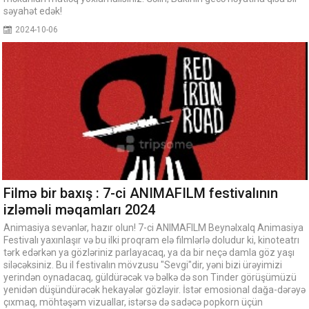
səyahət edək!
2024-10-06
Filmə bir baxış : 7-ci ANIMAFILM festivalının
izləməli məqamları 2024
Animasiya sevənlər, hazır olun! 7-ci ANIMAFILM Beynəlxalq Animasiya
Festivalı yaxınlaşır və bu ilki proqram elə filmlərlə doludur ki, kinoteatrı
tərk edərkən ya gözləriniz parlayacaq, ya da bir neçə damla göz yaşı
siləcəksiniz. Bu il festivalın mövzusu "Sevgi"dir, yəni bizi ürəyimizi
yerindən oynadacaq, güldürəcək və bəlkə də son Tinder görüşümüzü
yenidən düşündürəcək hekayələr gözləyir. İstər emosional dağa-dərəyə
çıxmaq, möhtəşəm vizuallar, istərsə də sadəcə popkorn üçün