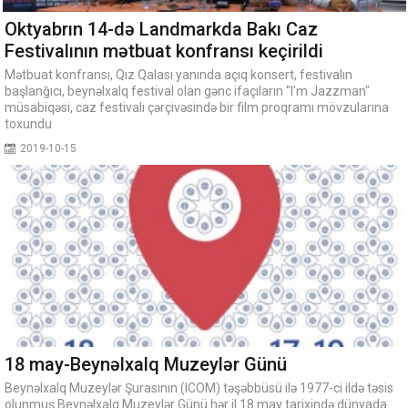
Oktyabrın 14-də Landmarkda Bakı Caz
Festivalının mətbuat konfransı keçirildi
Mətbuat konfransı, Qız Qalası yanında açıq konsert, festivalın
başlanğıcı, beynəlxalq festival olan gənc ifaçıların "I’m Jazzman"
müsabiqəsi, caz festivalı çərçivəsində bir film proqramı mövzularına
toxundu
2019-10-15
18 may-Beynəlxalq Muzeylər Günü
Beynəlxalq Muzeylər Şurasının (ICOM) təşəbbüsü ilə 1977-ci ildə təsis
olunmuş Beynəlxalq Muzeylər Günü hər il 18 may tarixində dünyada