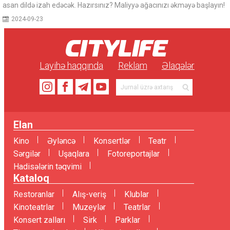
asan dildə izah edəcək. Hazırsınız? Maliyyə ağacınızı əkməyə başlayın!
2024-09-23
Layihə haqqında
Reklam
Əlaqələr
Elan
Kino
Əyləncə
Konsertlər
Teatr
Sərgilər
Uşaqlara
Fotoreportajlar
Hadisələrin təqvimi
Kataloq
Restoranlar
Alış-veriş
Klublar
Kinoteatrlar
Muzeylər
Teatrlar
Konsert zalları
Sirk
Parklar