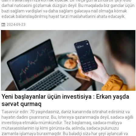
dərhal nəticəsini gözləmək düzgün deyil. Bu məqalədə biz gənclər üçün
bəzi sağlam vərdişləri və daha sağlam gələcəyə nail olmağa kömək
edəcək balanslaşdırılmış həyat tərzi məsləhətlərini əhatə edəcəyik.
2024-09-23
Yeni başlayanlar üçün investisiya : Erkən yaşda
sərvət qurmaq
Təsəvvür edin: 70 yaşındasınız, dəniz kənarında istirahət edirsiniz və
həyatın dadını çıxarırsınız. Bu, lotereya qazanmaqla deyil, sadəcə ağıllı
investisiya etməklə mümkündür. Tez başlamaq, sadəcə maliyyə
mütəxəssislərinin işi kimi görünsə də, əslində, sadəcə pulunuzu
zamanla işləməyə buraxmaqdır. Bu bələdçi sizə hər şeyi əyləncəli və