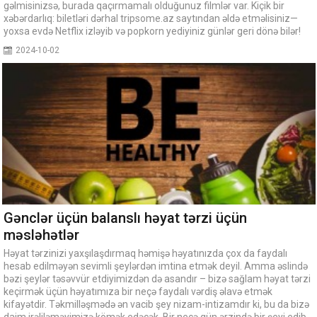
gəlmisinizsə, burada qaçırmamalı olduğunuz filmlər var. Kiçik bir
xəbərdarlıq: biletləri dərhal tripsome.az saytından əldə etməlisiniz—
yoxsa evdə Netflix izləyib və popkorn yediyiniz günlər geri dönə bilər!
2024-10-02
Gənclər üçün balanslı həyat tərzi üçün
məsləhətlər
Həyat tərzinizi yaxşılaşdırmaq həmişə həyatınızda çox da faydalı
hesab edilməyən sevimli şeylərdən imtina etmək deyil. Amma əslində
bəzi şeylər təsəvvür etdiyimizdən də asandır – bizə sağlam həyat tərzi
keçirmək üçün həyatımıza bir neçə faydalı vərdiş əlavə etmək
kifayətdir. Təkmilləşmədə ən vacib şey nizam-intizamdır ki, bu da bizə
daim irəliləməyimizə kömək edəcək. Bir neçə gün ərzində bir şeyi edib