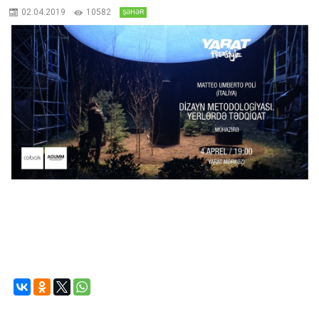
02.04.2019
10582
ŞƏHƏR