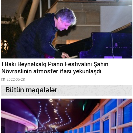
I Bakı Beynəlxalq Piano Festivalını Şahin
Növrəslinin atmosfer ifası yekunlaşdı
2022-05-28
Bütün məqalələr