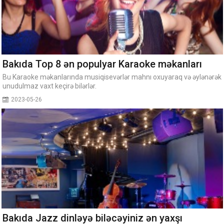
Bakıda Top 8 ən populyar Karaoke məkanları
Bu Karaoke məkanlarında musiqisevərlər mahnı oxuyaraq və əylənərək
unudulmaz vaxt keçirə bilərlər.
2023-05-26
Bakıda Jazz dinləyə biləcəyiniz ən yaxşı