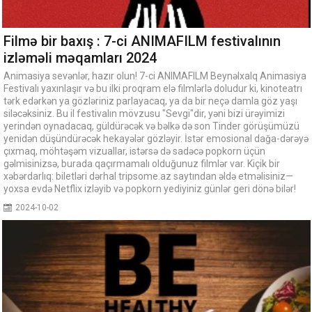
Filmə bir baxış : 7-ci ANIMAFILM festivalının
izləməli məqamları 2024
Animasiya sevənlər, hazır olun! 7-ci ANIMAFILM Beynəlxalq Animasiya
Festivalı yaxınlaşır və bu ilki proqram elə filmlərlə doludur ki, kinoteatrı
tərk edərkən ya gözləriniz parlayacaq, ya da bir neçə damla göz yaşı
siləcəksiniz. Bu il festivalın mövzusu "Sevgi"dir, yəni bizi ürəyimizi
yerindən oynadacaq, güldürəcək və bəlkə də son Tinder görüşümüzü
yenidən düşündürəcək hekayələr gözləyir. İstər emosional dağa-dərəyə
çıxmaq, möhtəşəm vizuallar, istərsə də sadəcə popkorn üçün
gəlmisinizsə, burada qaçırmamalı olduğunuz filmlər var. Kiçik bir
xəbərdarlıq: biletləri dərhal tripsome.az saytından əldə etməlisiniz—
yoxsa evdə Netflix izləyib və popkorn yediyiniz günlər geri dönə bilər!
2024-10-02