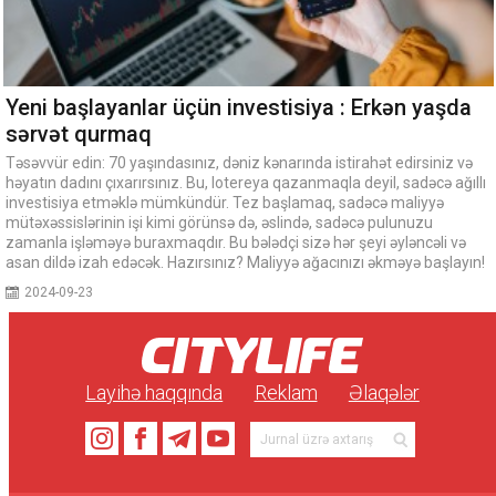
Yeni başlayanlar üçün investisiya : Erkən yaşda
sərvət qurmaq
Təsəvvür edin: 70 yaşındasınız, dəniz kənarında istirahət edirsiniz və
həyatın dadını çıxarırsınız. Bu, lotereya qazanmaqla deyil, sadəcə ağıllı
investisiya etməklə mümkündür. Tez başlamaq, sadəcə maliyyə
mütəxəssislərinin işi kimi görünsə də, əslində, sadəcə pulunuzu
zamanla işləməyə buraxmaqdır. Bu bələdçi sizə hər şeyi əyləncəli və
asan dildə izah edəcək. Hazırsınız? Maliyyə ağacınızı əkməyə başlayın!
2024-09-23
Layihə haqqında
Reklam
Əlaqələr