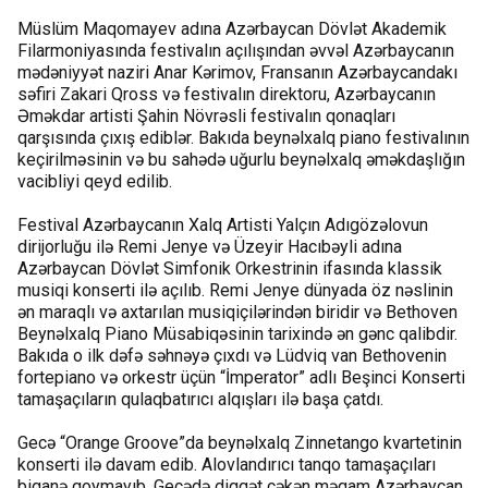
Müslüm Maqomayev adına Azərbaycan Dövlət Akademik
Filarmoniyasında festivalın açılışından əvvəl Azərbaycanın
mədəniyyət naziri Anar Kərimov, Fransanın Azərbaycandakı
səfiri Zakari Qross və festivalın direktoru, Azərbaycanın
Əməkdar artisti Şahin Növrəsli festivalın qonaqları
qarşısında çıxış ediblər. Bakıda beynəlxalq piano festivalının
keçirilməsinin və bu sahədə uğurlu beynəlxalq əməkdaşlığın
vacibliyi qeyd edilib.
Festival Azərbaycanın Xalq Artisti Yalçın Adıgözəlovun
dirijorluğu ilə Remi Jenye və Üzeyir Hacıbəyli adına
Azərbaycan Dövlət Simfonik Orkestrinin ifasında klassik
musiqi konserti ilə açılıb. Remi Jenye dünyada öz nəslinin
ən maraqlı və axtarılan musiqiçilərindən biridir və Bethoven
Beynəlxalq Piano Müsabiqəsinin tarixində ən gənc qalibdir.
Bakıda o ilk dəfə səhnəyə çıxdı və Lüdviq van Bethovenin
fortepiano və orkestr üçün “İmperator” adlı Beşinci Konserti
tamaşaçıların qulaqbatırıcı alqışları ilə başa çatdı.
Gecə “Orange Groove”da beynəlxalq Zinnetango kvartetinin
konserti ilə davam edib. Alovlandırıcı tanqo tamaşaçıları
biganə qoymayıb. Gecədə diqqət çəkən məqam Azərbaycan