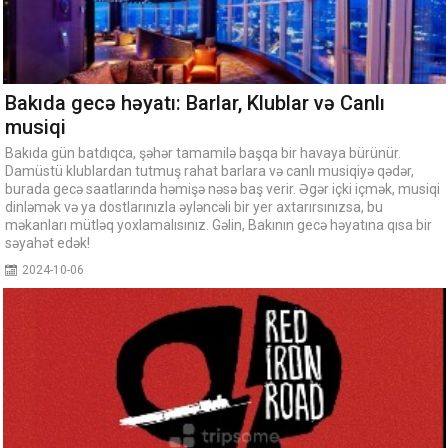
Bakıda gecə həyatı: Barlar, Klublar və Canlı
musiqi
Bakıda gün batdıqca, şəhər tamamilə başqa bir havaya bürünür.
Damüstü klublardan tutmuş rahat barlara və canlı musiqiyə qədər,
burada gecə saatlarında həmişə nəsə baş verir. Əgər içki içmək, musiqi
dinləmək və ya dostlarınızla əyləncəli bir yer axtarırsınızsa, bu
məkanları mütləq yoxlamalısınız. Gəlin, Bakının gecə həyatına qısa bir
səyahət edək!
2024-10-06