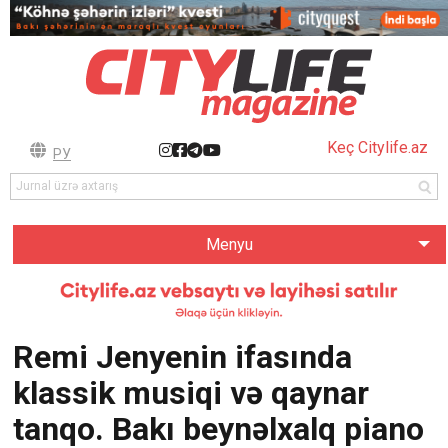
Keç Citylife.az
РУ
Menyu
Remi Jenyenin ifasında
klassik musiqi və qaynar
tanqo. Bakı beynəlxalq piano