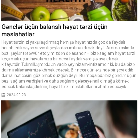
Gənclər üçün balanslı həyat tərzi üçün
məsləhətlər
Həyat tərzinizi yaxşılaşdırmaq həmişə həyatınızda çox da faydalı
hesab edilməyən sevimli şeylərdən imtina etmək deyil. Amma əslində
bəzi şeylər təsəvvür etdiyimizdən də asandır – bizə sağlam həyat tərzi
keçirmək üçün həyatımıza bir neçə faydalı vərdiş əlavə etmək
kifayətdir. Təkmilləşmədə ən vacib şey nizam-intizamdır ki, bu da bizə
daim irəliləməyimizə kömək edəcək. Bir neçə gün ərzində bir şeyi edib
dərhal nəticəsini gözləmək düzgün deyil. Bu məqalədə biz gənclər üçün
bəzi sağlam vərdişləri və daha sağlam gələcəyə nail olmağa kömək
edəcək balanslaşdırılmış həyat tərzi məsləhətlərini əhatə edəcəyik.
2024-09-23