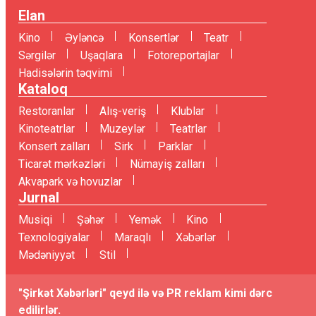
Elan
Kino
Əyləncə
Konsertlər
Teatr
Sərgilər
Uşaqlara
Fotoreportajlar
Hadisələrin təqvimi
Kataloq
Restoranlar
Alış-veriş
Klublar
Kinoteatrlar
Muzeylər
Teatrlar
Konsert zalları
Sirk
Parklar
Ticarət mərkəzləri
Nümayiş zalları
Akvapark və hovuzlar
Jurnal
Musiqi
Şəhər
Yemək
Kino
Texnologiyalar
Maraqlı
Xəbərlər
Mədəniyyət
Stil
"Şirkət Xəbərləri" qeyd ilə və PR reklam kimi dərc
edilirlər.