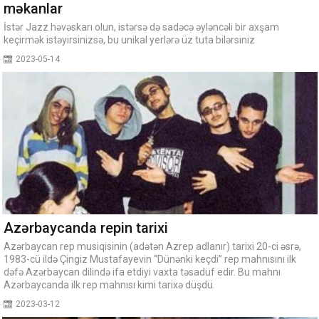
məkanlar
İstər Jazz həvəskarı olun, istərsə də sadəcə əyləncəli bir axşam
keçirmək istəyirsinizsə, bu unikal yerlərə üz tuta bilərsiniz
2023-05-14
Azərbaycanda repin tarixi
Azərbaycan rep musiqisinin (adətən Azrep adlanır) tarixi 20-ci əsrə,
1983-cü ildə Çingiz Mustafayevin “Dünənki keçdi” rep mahnısını ilk
dəfə Azərbaycan dilində ifa etdiyi vaxta təsadüf edir. Bu mahnı
Azərbaycanda ilk rep mahnısı kimi tarixə düşdü.
2023-03-12