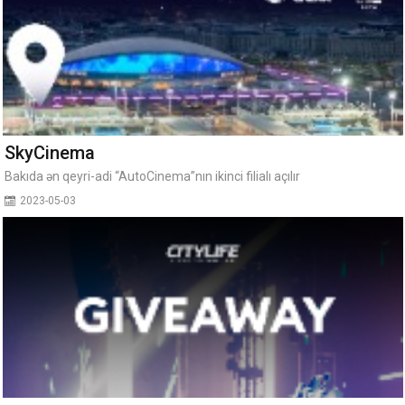
SkyCinema
Bakıda ən qeyri-adi “AutoCinema”nın ikinci filialı açılır
2023-05-03