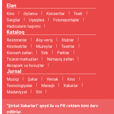
Elan
Kino
Əyləncə
Konsertlər
Teatr
Sərgilər
Uşaqlara
Fotoreportajlar
Hadisələrin təqvimi
Kataloq
Restoranlar
Alış-veriş
Klublar
Kinoteatrlar
Muzeylər
Teatrlar
Konsert zalları
Sirk
Parklar
Ticarət mərkəzləri
Nümayiş zalları
Akvapark və hovuzlar
Jurnal
Musiqi
Şəhər
Yemək
Kino
Texnologiyalar
Maraqlı
Xəbərlər
Mədəniyyət
Stil
"Şirkət Xəbərləri" qeyd ilə və PR reklam kimi dərc
edilirlər.