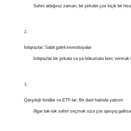
Səhm aldığınız zaman, bir şirkətin çox kiçik bir his
İstiqrazlar: Sabit gəlirli investisiyalar
İstiqrazlar bir şirkətə və ya hökumətə borc vermək 
Qarşılıqlı fondlar və ETF-lər: Bir dəst halında yatırım
Əgər tək-tək səhm seçmək sizə çox qarışıq gəlirsə, 