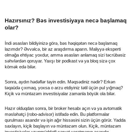
Hazırsınız? Bəs investisiyaya necə başlamaq
olar?
İndi əsasları bildiyinizə görə, bəs həqiqətən necə başlamaq
lazımdır? Əvvəlcə, bir az araşdırma aparın. Maliyyə eksperti
olmağa ehtiyac yoxdur, amma əsasları anlamaq sizi təcrübəsiz
səhvlərdən qoruyar. Yaxşı bir podkast və ya bloq sizə çox
kömək edə bilər.
Sonra, aydın hədəflər təyin edin. Məqsədiniz nədir? Erkən
təqaüdə çıxmaq, yoxsa o arzu etdiyiniz tətil üçün pul yığmaq?
Kiçik və müntəzəm investisiyalar zamanla böyük ola bilər.
Hazır olduqdan sonra, bir broker hesabı açın və ya avtomatik
məsləhətçi (robo-advisor) istifadə edin. Bu platformalar
qurulması asandır və işin ağır hissəsini sizin üçün görür. Yadda
saxlayın, kiçik başlayın və müntəzəm olun. Kiçik, müntəzəm