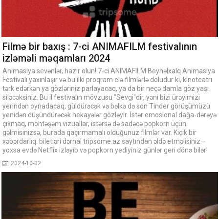
Filmə bir baxış : 7-ci ANIMAFILM festivalının
izləməli məqamları 2024
Animasiya sevənlər, hazır olun! 7-ci ANIMAFILM Beynəlxalq Animasiya
Festivalı yaxınlaşır və bu ilki proqram elə filmlərlə doludur ki, kinoteatrı
tərk edərkən ya gözləriniz parlayacaq, ya da bir neçə damla göz yaşı
siləcəksiniz. Bu il festivalın mövzusu "Sevgi"dir, yəni bizi ürəyimizi
yerindən oynadacaq, güldürəcək və bəlkə də son Tinder görüşümüzü
yenidən düşündürəcək hekayələr gözləyir. İstər emosional dağa-dərəyə
çıxmaq, möhtəşəm vizuallar, istərsə də sadəcə popkorn üçün
gəlmisinizsə, burada qaçırmamalı olduğunuz filmlər var. Kiçik bir
xəbərdarlıq: biletləri dərhal tripsome.az saytından əldə etməlisiniz—
yoxsa evdə Netflix izləyib və popkorn yediyiniz günlər geri dönə bilər!
2024-10-02