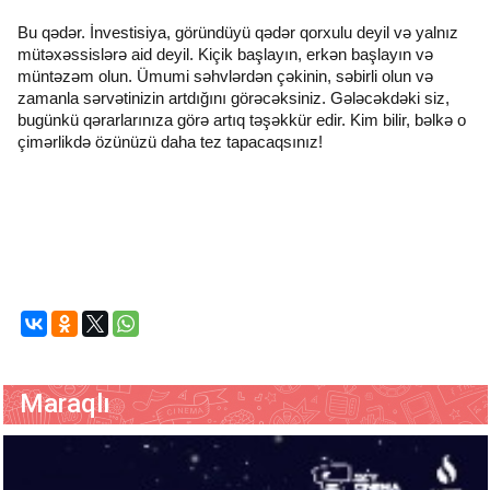
Bu qədər. İnvestisiya, göründüyü qədər qorxulu deyil və yalnız
mütəxəssislərə aid deyil. Kiçik başlayın, erkən başlayın və
müntəzəm olun. Ümumi səhvlərdən çəkinin, səbirli olun və
zamanla sərvətinizin artdığını görəcəksiniz. Gələcəkdəki siz,
bugünkü qərarlarınıza görə artıq təşəkkür edir. Kim bilir, bəlkə o
çimərlikdə özünüzü daha tez tapacaqsınız!
Maraqlı