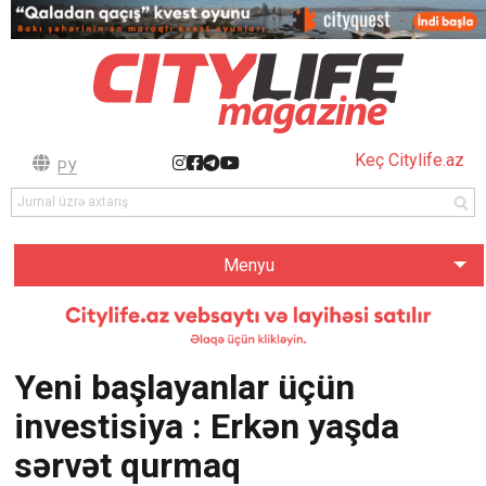
Keç Citylife.az
РУ
Menyu
Yeni başlayanlar üçün
investisiya : Erkən yaşda
sərvət qurmaq