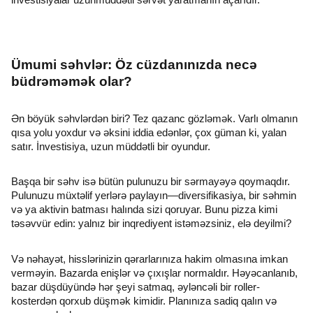
investisiyalar uzunmüddətli sərvət yaratmanın açarıdır.
Ümumi səhvlər: Öz cüzdanınızda necə
büdrəməmək olar?
Ən böyük səhvlərdən biri? Tez qazanc gözləmək. Varlı olmanın
qısa yolu yoxdur və əksini iddia edənlər, çox güman ki, yalan
satır. İnvestisiya, uzun müddətli bir oyundur.
Başqa bir səhv isə bütün pulunuzu bir sərmayəyə qoymaqdır.
Pulunuzu müxtəlif yerlərə paylayın—diversifikasiya, bir səhmin
və ya aktivin batması halında sizi qoruyar. Bunu pizza kimi
təsəvvür edin: yalnız bir inqrediyent istəməzsiniz, elə deyilmi?
Və nəhayət, hisslərinizin qərarlarınıza hakim olmasına imkan
verməyin. Bazarda enişlər və çıxışlar normaldır. Həyəcanlanıb,
bazar düşdüyündə hər şeyi satmaq, əyləncəli bir roller-
kosterdən qorxub düşmək kimidir. Planınıza sadiq qalın və