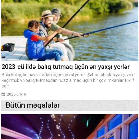
2023-cü ildə balıq tutmaq üçün ən yaxşı yerlər
Bakı balıqçılıq həvəskarları üçün gözəl yerdir. Şəhər təbiətdə yaxşı vaxt
keçirmək və balıq tutmaqdan həzz almaq üçün bir çox imkanlar təklif
edir.
2023-04-16
Bütün məqalələr