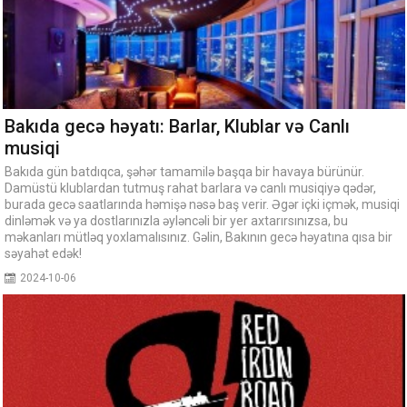
Bakıda gecə həyatı: Barlar, Klublar və Canlı
musiqi
Bakıda gün batdıqca, şəhər tamamilə başqa bir havaya bürünür.
Damüstü klublardan tutmuş rahat barlara və canlı musiqiyə qədər,
burada gecə saatlarında həmişə nəsə baş verir. Əgər içki içmək, musiqi
dinləmək və ya dostlarınızla əyləncəli bir yer axtarırsınızsa, bu
məkanları mütləq yoxlamalısınız. Gəlin, Bakının gecə həyatına qısa bir
səyahət edək!
2024-10-06