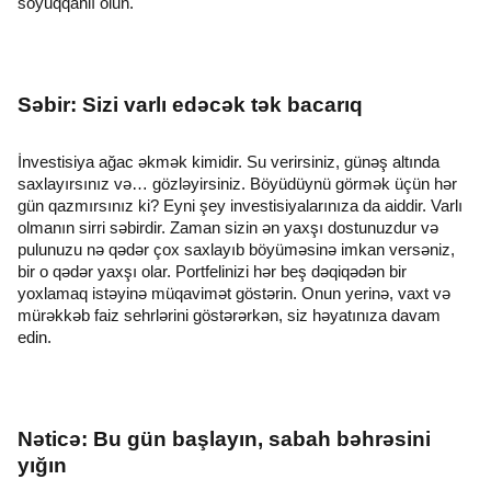
soyuqqanlı olun.
Səbir: Sizi varlı edəcək tək bacarıq
İnvestisiya ağac əkmək kimidir. Su verirsiniz, günəş altında
saxlayırsınız və… gözləyirsiniz. Böyüdüynü görmək üçün hər
gün qazmırsınız ki? Eyni şey investisiyalarınıza da aiddir. Varlı
olmanın sirri səbirdir. Zaman sizin ən yaxşı dostunuzdur və
pulunuzu nə qədər çox saxlayıb böyüməsinə imkan versəniz,
bir o qədər yaxşı olar. Portfelinizi hər beş dəqiqədən bir
yoxlamaq istəyinə müqavimət göstərin. Onun yerinə, vaxt və
mürəkkəb faiz sehrlərini göstərərkən, siz həyatınıza davam
edin.
Nəticə: Bu gün başlayın, sabah bəhrəsini
yığın