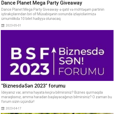
Dance Planet Mega Party Giveaway
Dance Planet Mega Party Giveaway-ə qatıl və möhtəşəm partinin
iştirakçılarından biri ol! Müsabiqənin sonunda izləyicilərimizə
ümumilikdə 10 bilet hədiyyə olunacaq.
2023-05-01
"BiznesdəSən 2023" forumu
İdeyanız var, amma həyata keçirə bilmirsiniz? Biznes qurmaqda
maraqlısınız, amma haradan başlayacağınızı bilmirsiniz? O zaman bu
forum sizin üçündür!
2023-04-17