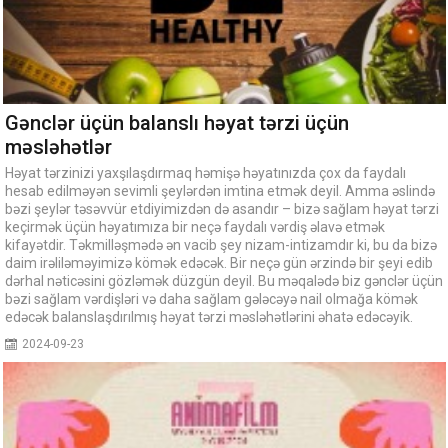
Gənclər üçün balanslı həyat tərzi üçün
məsləhətlər
Həyat tərzinizi yaxşılaşdırmaq həmişə həyatınızda çox da faydalı
hesab edilməyən sevimli şeylərdən imtina etmək deyil. Amma əslində
bəzi şeylər təsəvvür etdiyimizdən də asandır – bizə sağlam həyat tərzi
keçirmək üçün həyatımıza bir neçə faydalı vərdiş əlavə etmək
kifayətdir. Təkmilləşmədə ən vacib şey nizam-intizamdır ki, bu da bizə
daim irəliləməyimizə kömək edəcək. Bir neçə gün ərzində bir şeyi edib
dərhal nəticəsini gözləmək düzgün deyil. Bu məqalədə biz gənclər üçün
bəzi sağlam vərdişləri və daha sağlam gələcəyə nail olmağa kömək
edəcək balanslaşdırılmış həyat tərzi məsləhətlərini əhatə edəcəyik.
2024-09-23