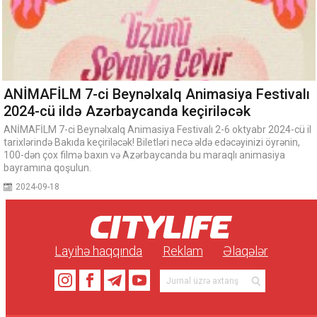
ANİMAFİLM 7-ci Beynəlxalq Animasiya Festivalı
2024-cü ildə Azərbaycanda keçiriləcək
ANİMAFİLM 7-ci Beynəlxalq Animasiya Festivalı 2-6 oktyabr 2024-cü il
tarixlərində Bakıda keçiriləcək! Biletləri necə əldə edəcəyinizi öyrənin,
100-dən çox filmə baxın və Azərbaycanda bu maraqlı animasiya
bayramına qoşulun.
2024-09-18
Layihə haqqında
Reklam
Əlaqələr