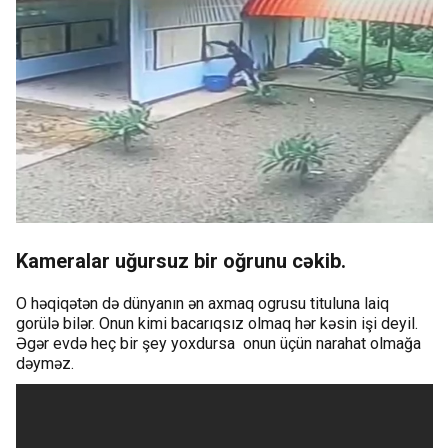
Kameralar uğursuz bir oğrunu cəkib.
O həqiqətən də dünyanın ən axmaq ogrusu tituluna laiq
gorülə bilər. Onun kimi bacarıqsız olmaq hər kəsin işi deyil.
Əgər evdə heç bir şey yoxdursa onun üçün narahat olmağa
dəyməz.