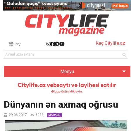
Keç Citylife.az
РУ
Menyu
Dünyanın ən axmaq oğrusu
29.06.2017
6038
MARAQLI