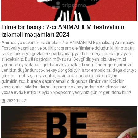
Filmə bir baxış : 7-ci ANIMAFILM festivalının
izləməli məqamları 2024
Animasiya sevənlər, hazır olun! 7-ci ANIMAFILM Beynəlxalq Animasiya
Festivalı yaxınlaşır və bu ilki proqram elə filmlərlə doludur ki, kinoteatrı
tərk edərkən ya gözləriniz parlayacaq, ya da bir neçə damla göz yaşı
siləcəksiniz. Bu il festivalın mövzusu "Sevgi"dir, yəni bizi ürəyimizi
yerindən oynadacaq, güldürəcək və bəlkə də son Tinder görüşümüzü
yenidən düşündürəcək hekayələr gözləyir. İstər emosional dağa-dərəyə
çıxmaq, möhtəşəm vizuallar, istərsə də sadəcə popkorn üçün
gəlmisinizsə, burada qaçırmamalı olduğunuz filmlər var. Kiçik bir
xəbərdarlıq: biletləri dərhal tripsome.az saytından əldə etməlisiniz—
yoxsa evdə Netflix izləyib və popkorn yediyiniz günlər geri dönə bilər!
2024-10-02