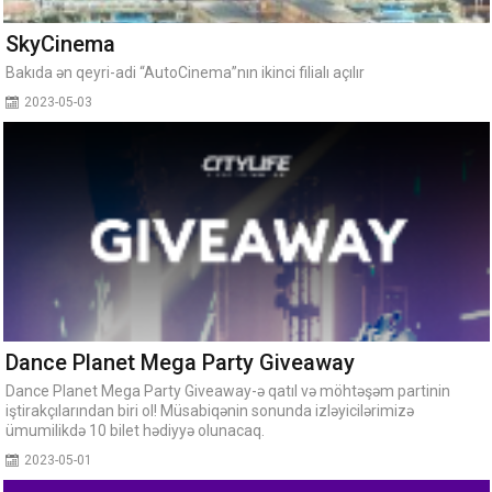
SkyCinema
Bakıda ən qeyri-adi “AutoCinema”nın ikinci filialı açılır
2023-05-03
Dance Planet Mega Party Giveaway
Dance Planet Mega Party Giveaway-ə qatıl və möhtəşəm partinin
iştirakçılarından biri ol! Müsabiqənin sonunda izləyicilərimizə
ümumilikdə 10 bilet hədiyyə olunacaq.
2023-05-01