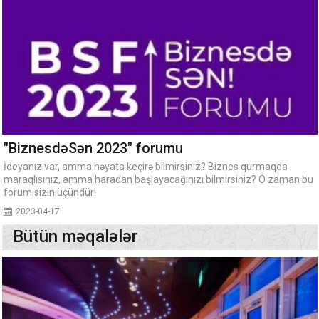
"BiznesdəSən 2023" forumu
İdeyanız var, amma həyata keçirə bilmirsiniz? Biznes qurmaqda
maraqlısınız, amma haradan başlayacağınızı bilmirsiniz? O zaman bu
forum sizin üçündür!
2023-04-17
Bütün məqalələr