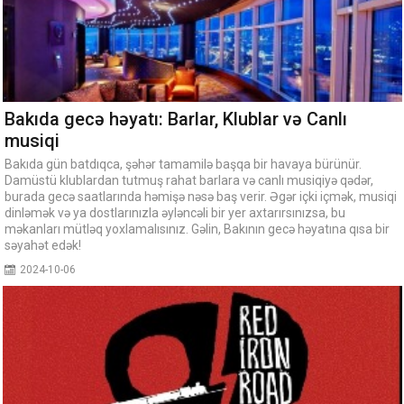
Bakıda gecə həyatı: Barlar, Klublar və Canlı
musiqi
Bakıda gün batdıqca, şəhər tamamilə başqa bir havaya bürünür.
Damüstü klublardan tutmuş rahat barlara və canlı musiqiyə qədər,
burada gecə saatlarında həmişə nəsə baş verir. Əgər içki içmək, musiqi
dinləmək və ya dostlarınızla əyləncəli bir yer axtarırsınızsa, bu
məkanları mütləq yoxlamalısınız. Gəlin, Bakının gecə həyatına qısa bir
səyahət edək!
2024-10-06