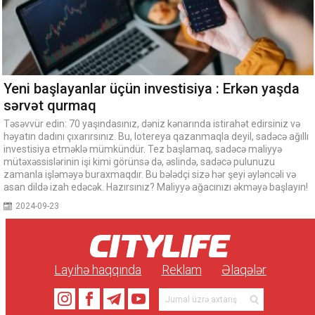
Yeni başlayanlar üçün investisiya : Erkən yaşda
sərvət qurmaq
Təsəvvür edin: 70 yaşındasınız, dəniz kənarında istirahət edirsiniz və
həyatın dadını çıxarırsınız. Bu, lotereya qazanmaqla deyil, sadəcə ağıllı
investisiya etməklə mümkündür. Tez başlamaq, sadəcə maliyyə
mütəxəssislərinin işi kimi görünsə də, əslində, sadəcə pulunuzu
zamanla işləməyə buraxmaqdır. Bu bələdçi sizə hər şeyi əyləncəli və
asan dildə izah edəcək. Hazırsınız? Maliyyə ağacınızı əkməyə başlayın!
2024-09-23
Layihə haqqında
Reklam
Əlaqələr