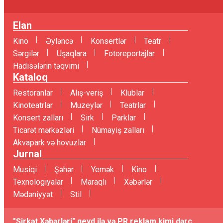
Elan
Kino
Əyləncə
Konsertlər
Teatr
Sərgilər
Uşaqlara
Fotoreportajlar
Hadisələrin təqvimi
Kataloq
Restoranlar
Alış-veriş
Klublar
Kinoteatrlar
Muzeylər
Teatrlar
Konsert zalları
Sirk
Parklar
Ticarət mərkəzləri
Nümayiş zalları
Akvapark və hovuzlar
Jurnal
Musiqi
Şəhər
Yemək
Kino
Texnologiyalar
Maraqlı
Xəbərlər
Mədəniyyət
Stil
"Şirkət Xəbərləri" qeyd ilə və PR reklam kimi dərc