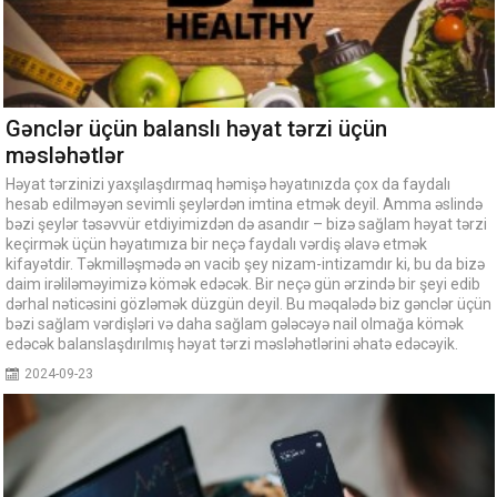
Gənclər üçün balanslı həyat tərzi üçün
məsləhətlər
Həyat tərzinizi yaxşılaşdırmaq həmişə həyatınızda çox da faydalı
hesab edilməyən sevimli şeylərdən imtina etmək deyil. Amma əslində
bəzi şeylər təsəvvür etdiyimizdən də asandır – bizə sağlam həyat tərzi
keçirmək üçün həyatımıza bir neçə faydalı vərdiş əlavə etmək
kifayətdir. Təkmilləşmədə ən vacib şey nizam-intizamdır ki, bu da bizə
daim irəliləməyimizə kömək edəcək. Bir neçə gün ərzində bir şeyi edib
dərhal nəticəsini gözləmək düzgün deyil. Bu məqalədə biz gənclər üçün
bəzi sağlam vərdişləri və daha sağlam gələcəyə nail olmağa kömək
edəcək balanslaşdırılmış həyat tərzi məsləhətlərini əhatə edəcəyik.
2024-09-23