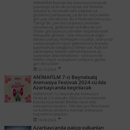
ANIMAFILM Beynəlxalq Animasiya Festivalı
yaxınlaşır və bu ilki proqram elə filmlərlə
doludur ki, kinoteatrı tərk edərkən ya
gözləriniz parlayacaq, ya da bir neçə damla
göz yaşı siləcəksiniz. Bu il festivalın mövzusu
"Sevgi"dir, yəni bizi ürəyimizi yerindən
oynadacaq, güldürəcək və bəlkə də son
Tinder görüşümüzü yenidən düşündürəcək
hekayələr gözləyir. İstər emosional dağa-
dərəyə çıxmaq, möhtəşəm vizuallar, istərsə də
sadəcə popkorn üçün gəlmisinizsə, burada
qaçırmamalı olduğunuz filmlər var. Kiçik bir
xəbərdarlıq: biletləri dərhal tripsome.az
saytından əldə etməlisiniz—yoxsa evdə
Netflix izləyib və popkorn yediyiniz günlər
geri dönə bilər!
02.10.2024
ANİMAFİLM 7-ci Beynəlxalq
Animasiya Festivalı 2024-cü ildə
Azərbaycanda keçiriləcək
ANİMAFİLM 7-ci Beynəlxalq Animasiya
Festivalı 2-6 oktyabr 2024-cü il tarixlərində
Bakıda keçiriləcək! Biletləri necə əldə
edəcəyinizi öyrənin, 100-dən çox filmə baxın
və Azərbaycanda bu maraqlı animasiya
bayramına qoşulun.
18.09.2024
Azərbaycanda palçıq vulkanları