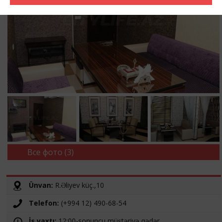
Все фото (3)
Ünvan:
R.Əliyev küç.,10
Telefon:
(+994 12) 490-68-54
İş vaxtı:
12:00-sonuncu müştəriyə qədər