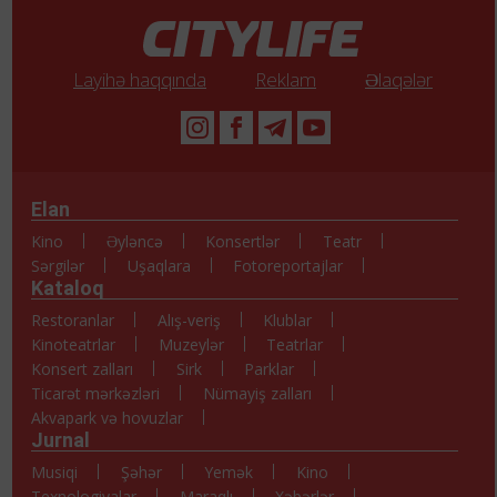
Layihə haqqında
Reklam
Əlaqələr
Elan
Kino
Əyləncə
Konsertlər
Teatr
Sərgilər
Uşaqlara
Fotoreportajlar
Kataloq
Restoranlar
Alış-veriş
Klublar
Kinoteatrlar
Muzeylər
Teatrlar
Konsert zalları
Sirk
Parklar
Ticarət mərkəzləri
Nümayiş zalları
Akvapark və hovuzlar
Jurnal
Musiqi
Şəhər
Yemək
Kino
Texnologiyalar
Maraqlı
Xəbərlər