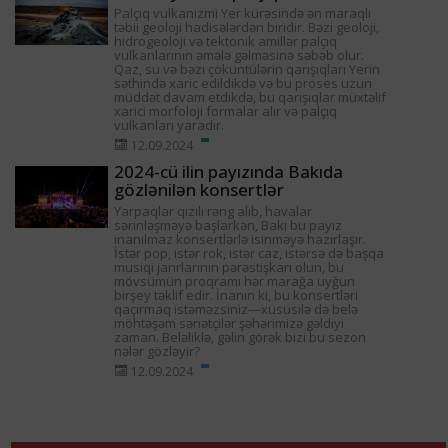
Palçıq vulkanizmi Yer kürəsində ən maraqlı
təbii geoloji hadisələrdən biridir. Bəzi geoloji,
hidrogeoloji və tektonik amillər palçıq
vulkanlarının əmələ gəlməsinə səbəb olur.
Qaz, su və bəzi çöküntülərin qarışıqları Yerin
səthində xaric edildikdə və bu proses uzun
müddət davam etdikdə, bu qarışıqlar müxtəlif
xarici morfoloji formalar alır və palçıq
vulkanları yaradır.
12.09.2024
2024-cü ilin payızında Bakıda
gözlənilən konsertlər
Yarpaqlar qızılı rəng alıb, havalar
sərinləşməyə başlarkən, Bakı bu payız
inanılmaz konsertlərlə isinməyə hazırlaşır.
İstər pop, istər rok, istər caz, istərsə də başqa
musiqi janrlarının pərəstişkarı olun, bu
mövsümün proqramı hər marağa uyğun
birşey təklif edir. İnanın ki, bu konsertləri
qaçırmaq istəməzsiniz—xüsusilə də belə
möhtəşəm sənətçilər şəhərimizə gəldiyi
zaman. Beləliklə, gəlin görək bizi bu sezon
nələr gözləyir?
12.09.2024