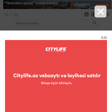
РУ
|
EN
qeydiyyat
giriş
Citylife Magazine
0:24
Menyu
Kataloq
Restoranlar
Hayat Lounge Club
Hayat Lounge Club