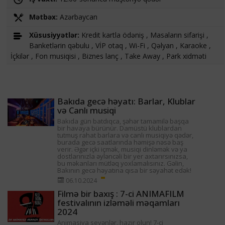
Mətbəx:
Azərbaycan
Xüsusiyyətlər:
Kredit kartla ödəniş , Masaların sifarişi ,
Banketlərin qəbulu , VİP otaq , Wi-Fi , Qəlyan , Karaoke ,
İçkilər , Fon musiqisi , Biznes lanç , Take Away , Park xidməti
Bakıda gecə həyatı: Barlar, Klublar
və Canlı musiqi
Bakıda gün batdıqca, şəhər tamamilə başqa
bir havaya bürünür. Damüstü klublardan
tutmuş rahat barlara və canlı musiqiyə qədər,
burada gecə saatlarında həmişə nəsə baş
verir. Əgər içki içmək, musiqi dinləmək və ya
dostlarınızla əyləncəli bir yer axtarırsınızsa,
bu məkanları mütləq yoxlamalısınız. Gəlin,
Bakının gecə həyatına qısa bir səyahət edək!
06.10.2024
Filmə bir baxış : 7-ci ANIMAFILM
festivalının izləməli məqamları
2024
Animasiya sevənlər, hazır olun! 7-ci