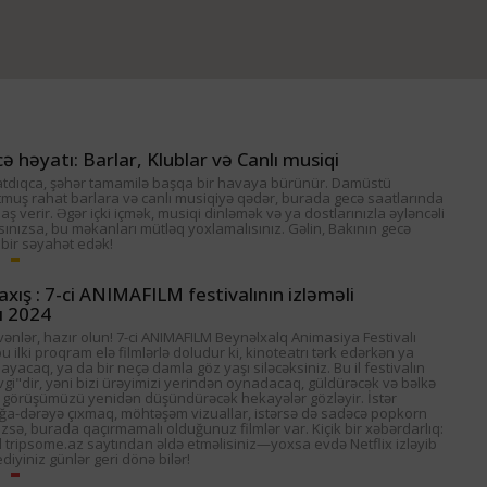
ə həyatı: Barlar, Klublar və Canlı musiqi
tdıqca, şəhər tamamilə başqa bir havaya bürünür. Damüstü
tmuş rahat barlara və canlı musiqiyə qədər, burada gecə saatlarında
ş verir. Əgər içki içmək, musiqi dinləmək və ya dostlarınızla əyləncəli
rsınızsa, bu məkanları mütləq yoxlamalısınız. Gəlin, Bakının gecə
 bir səyahət edək!
axış : 7-ci ANIMAFILM festivalının izləməli
ı 2024
ənlər, hazır olun! 7-ci ANIMAFILM Beynəlxalq Animasiya Festivalı
bu ilki proqram elə filmlərlə doludur ki, kinoteatrı tərk edərkən ya
layacaq, ya da bir neçə damla göz yaşı siləcəksiniz. Bu il festivalın
i"dir, yəni bizi ürəyimizi yerindən oynadacaq, güldürəcək və bəlkə
 görüşümüzü yenidən düşündürəcək hekayələr gözləyir. İstər
a-dərəyə çıxmaq, möhtəşəm vizuallar, istərsə də sadəcə popkorn
zsə, burada qaçırmamalı olduğunuz filmlər var. Kiçik bir xəbərdarlıq:
al tripsome.az saytından əldə etməlisiniz—yoxsa evdə Netflix izləyib
iyiniz günlər geri dönə bilər!