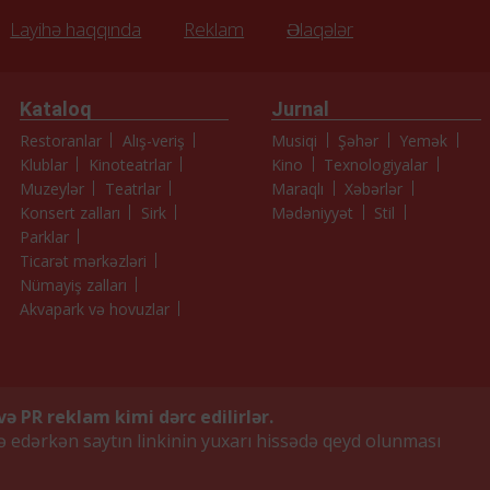
Layihə haqqında
Reklam
Əlaqələr
Kataloq
Jurnal
Restoranlar
Alış-veriş
Musiqi
Şəhər
Yemək
Klublar
Kinoteatrlar
Kino
Texnologiyalar
Muzeylər
Teatrlar
Maraqlı
Xəbərlər
Konsert zalları
Sirk
Mədəniyyət
Stil
Parklar
Ticarət mərkəzləri
Nümayiş zalları
Akvapark və hovuzlar
və PR reklam kimi dərc edilirlər.
də edərkən saytın linkinin yuxarı hissədə qeyd olunması