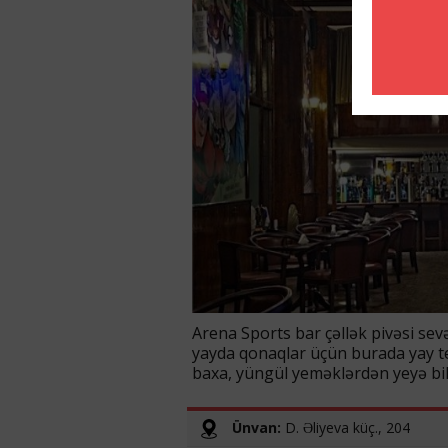
Arena Sports bar çəllək pivəsi sevə
yayda qonaqlar üçün burada yay terr
baxa, yüngül yeməklərdən yeyə bilə
Ünvan:
D. Əliyeva küç., 204