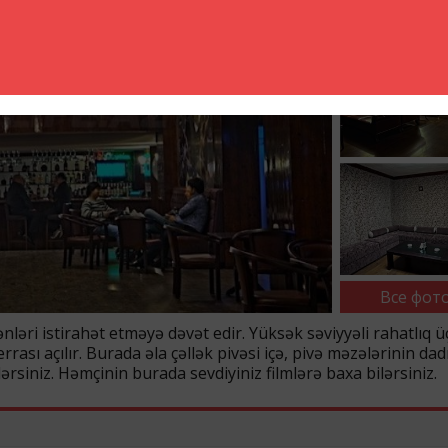
Все фото
nləri istirahət etməyə dəvət edir. Yüksək səviyyəli rahatlıq 
ası açılır. Burada əla çəllək pivəsi içə, pivə məzələrinin dad
rsiniz. Həmçinin burada sevdiyiniz filmlərə baxa bilərsiniz.