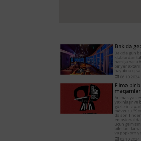
Bakıda gec
Bakıda gün ba
klublardan tu
həmişə nəsə ba
bir yer axtarı
həyatına qısa
06.10.2024
Filmə bir b
məqamlar
Animasiya sev
yaxınlaşır və 
gözləriniz par
mövzusu "Sevg
də son Tinder
emosional dağ
üçün gəlmisini
biletləri dərh
və popkorn yed
02.10.2024