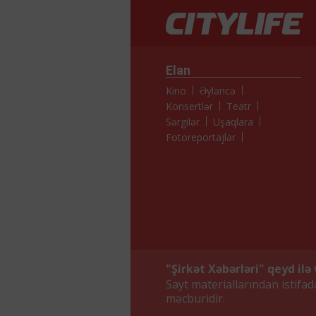
Elan
Kino
Əyləncə
Konsertlər
Teatr
Sərgilər
Uşaqlara
Fotoreportajlar
"Şirkət Xəbərləri" qeyd ilə 
Sayt materiallarından istifa
məcburidir.