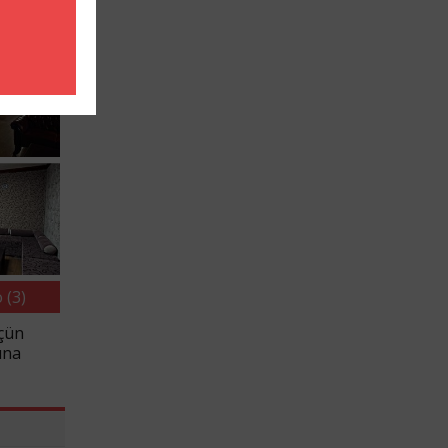
 (3)
üçün
ına