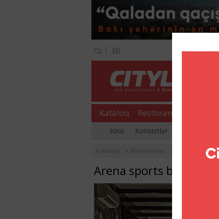
РУ
|
EN
Kataloq
Restoranlar
Şopinq
Kino
Konsertlər
Əyləncə gecə
Kataloq
Restoranlar
Barlar və Pabl
Arena sports bar