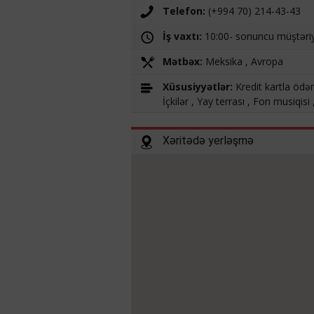
Telefon:
(+994 70) 214-43-43
İş vaxtı:
10:00- sonuncu müştəri
Mətbəx:
Meksika , Avropa
Xüsusiyyətlər:
Kredit kartla ödən
İçkilər , Yay terrası , Fon musiqis
Xəritədə yerləşmə