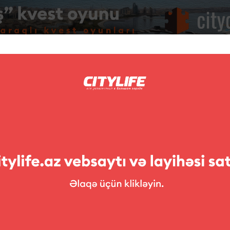
Foto
Müsabiqələr
ləri
Sərgilər
Teatr
Uşaqlara
ar
Arena sports bar