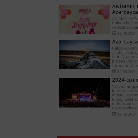
ANİMAFİLM 
Azərbaycan
ANİMAFİLM 7-ci
Bakıda keçiril
və Azərbayca
18.09.2024
Azərbaycan
Palçıq vulkani
geoloji, hidro
olur. Qaz, su 
proses uzun m
formalar alır 
12.09.2024
2024-cü il
Yarpaqlar qızı
konsertlərlə is
musiqi janrla
birşey təklif 
möhtəşəm sənət
nələr gözləyir
12.09.2024