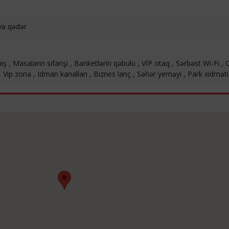
yə qədər
iş , Masaların sifarişi , Banketlərin qəbulu , VİP otaq , Sərbəst Wi-Fi , 
i , Vip zona , Idman kanalları , Biznes lanç , Səhər yeməyi , Park xidməti