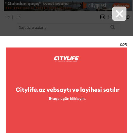
РУ
|
EN
qeydiyyat
giriş
Citylife Magazine
0:25
Menyu
Kataloq
Şopinq
Geyim
Adl
Adl