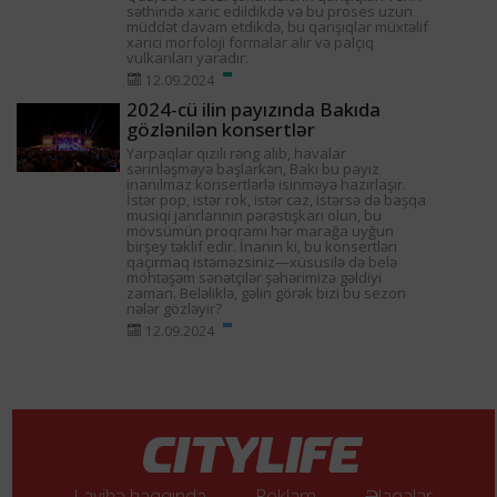
səthində xaric edildikdə və bu proses uzun
müddət davam etdikdə, bu qarışıqlar müxtəlif
xarici morfoloji formalar alır və palçıq
vulkanları yaradır.
12.09.2024
2024-cü ilin payızında Bakıda
gözlənilən konsertlər
Yarpaqlar qızılı rəng alıb, havalar
sərinləşməyə başlarkən, Bakı bu payız
inanılmaz konsertlərlə isinməyə hazırlaşır.
İstər pop, istər rok, istər caz, istərsə də başqa
musiqi janrlarının pərəstişkarı olun, bu
mövsümün proqramı hər marağa uyğun
birşey təklif edir. İnanın ki, bu konsertləri
qaçırmaq istəməzsiniz—xüsusilə də belə
möhtəşəm sənətçilər şəhərimizə gəldiyi
zaman. Beləliklə, gəlin görək bizi bu sezon
nələr gözləyir?
12.09.2024
Layihə haqqında
Reklam
Əlaqələr