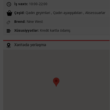
İş vaxtı:
10:00-22:00
Çeşid:
Qadın geyimləri , Qadın ayaqqabıları , Aksessuarlar
Brend:
Nine West
Xüsusiyyətlər:
Kredit kartla ödəniş
Xəritədə yerləşmə