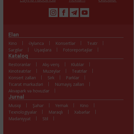
Elan
Kino
Əyləncə
Konsertlər
Teatr
Sərgilər
Uşaqlara
Fotoreportajlar
Kataloq
Restoranlar
Alış-veriş
Klublar
Kinoteatrlar
Muzeylər
Teatrlar
Konsert zalları
Sirk
Parklar
Ticarət mərkəzləri
Nümayiş zalları
Akvapark və hovuzlar
Jurnal
Musiqi
Şəhər
Yemək
Kino
Texnologiyalar
Maraqlı
Xəbərlər
Mədəniyyət
Stil