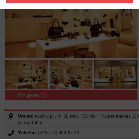
Все фото (3)
Ünvan:
Azadlıq pr., m. 28 May, "28 Mall" Ticarət Mərkəzi (3-
cü mərtəbə)
Telefon:
(+994 12) 404-84-50