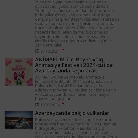
"Sevgi"dir, yəni bizi ürəyimizi yerindən
oynadacaq, güldürəcək və bəlkə də son
Tinder görüşümüzü yenidən düşündürəcək
hekayələr gözləyir. İstər emosional dağa-
dərəyə çıxmaq, möhtəşəm vizuallar, istərsə də
sadəcə popkorn üçün gəlmisinizsə, burada
qaçırmamalı olduğunuz filmlər var. Kiçik bir
xəbərdarlıq: biletləri dərhal tripsome.az
saytından əldə etməlisiniz—yoxsa evdə
Netflix izləyib və popkorn yediyiniz günlər
geri dönə bilər!
02.10.2024
ANİMAFİLM 7-ci Beynəlxalq
Animasiya Festivalı 2024-cü ildə
Azərbaycanda keçiriləcək
ANİMAFİLM 7-ci Beynəlxalq Animasiya
Festivalı 2-6 oktyabr 2024-cü il tarixlərində
Bakıda keçiriləcək! Biletləri necə əldə
edəcəyinizi öyrənin, 100-dən çox filmə baxın
və Azərbaycanda bu maraqlı animasiya
bayramına qoşulun.
18.09.2024
Azərbaycanda palçıq vulkanları
Palçıq vulkanizmi Yer kürəsində ən maraqlı
təbii geoloji hadisələrdən biridir. Bəzi geoloji,
hidrogeoloji və tektonik amillər palçıq
vulkanlarının əmələ gəlməsinə səbəb olur.
Qaz, su və bəzi çöküntülərin qarışıqları Yerin