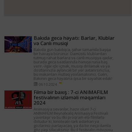
Bakıda gecə həyatı: Barlar, Klublar
və Canlı musiqi
Bakıda gün batdıqca, şəhər tamamilə başqa
bir havaya bürünür. Damüstü klublardan
tutmuş rahat barlara və canlı musiqiyə qədər,
burada gecə saatlarında həmişə nəsə baş
verir. Əgər içki içmək, musiqi dinləmək və ya
dostlarınızla əyləncəli bir yer axtarırsınızsa,
bu məkanları mütləq yoxlamalısınız. Gəlin,
Bakının gecə həyatına qısa bir səyahət edək!
06.10.2024
Filmə bir baxış : 7-ci ANIMAFILM
festivalının izləməli məqamları
2024
Animasiya sevənlər, hazır olun! 7-ci
ANIMAFILM Beynəlxalq Animasiya Festivalı
yaxınlaşır və bu ilki proqram elə filmlərlə
doludur ki, kinoteatrı tərk edərkən ya
gözləriniz parlayacaq, ya da bir neçə damla
göz yaşı siləcəksiniz. Bu il festivalın mövzusu