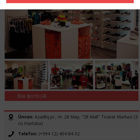
Все фото (4)
Ünvan:
Azadlıq pr., m. 28 May, "28 Mall" Ticarət Mərkəzi (3-
cü mərtəbə)
Telefon:
(+994 12) 404-84-52