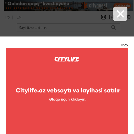
РУ
|
EN
qeydiyyat
giriş
Citylife Magazine
0:25
Menyu
Kataloq
Şopinq
Geyim
United colors of Benetton
United colors of Benetton