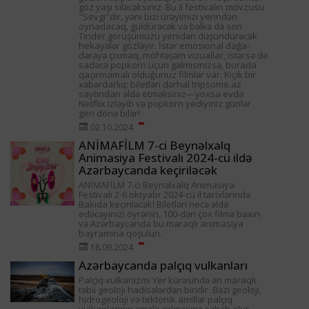
göz yaşı siləcəksiniz. Bu il festivalın mövzusu
"Sevgi"dir, yəni bizi ürəyimizi yerindən
oynadacaq, güldürəcək və bəlkə də son
Tinder görüşümüzü yenidən düşündürəcək
hekayələr gözləyir. İstər emosional dağa-
dərəyə çıxmaq, möhtəşəm vizuallar, istərsə də
sadəcə popkorn üçün gəlmisinizsə, burada
qaçırmamalı olduğunuz filmlər var. Kiçik bir
xəbərdarlıq: biletləri dərhal tripsome.az
saytından əldə etməlisiniz—yoxsa evdə
Netflix izləyib və popkorn yediyiniz günlər
geri dönə bilər!
02.10.2024
ANİMAFİLM 7-ci Beynəlxalq
Animasiya Festivalı 2024-cü ildə
Azərbaycanda keçiriləcək
ANİMAFİLM 7-ci Beynəlxalq Animasiya
Festivalı 2-6 oktyabr 2024-cü il tarixlərində
Bakıda keçiriləcək! Biletləri necə əldə
edəcəyinizi öyrənin, 100-dən çox filmə baxın
və Azərbaycanda bu maraqlı animasiya
bayramına qoşulun.
18.09.2024
Azərbaycanda palçıq vulkanları
Palçıq vulkanizmi Yer kürəsində ən maraqlı
təbii geoloji hadisələrdən biridir. Bəzi geoloji,
hidrogeoloji və tektonik amillər palçıq