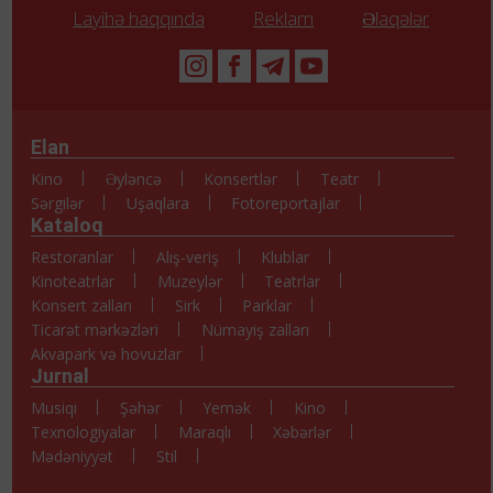
Layihə haqqında
Reklam
Əlaqələr
Elan
Kino
Əyləncə
Konsertlər
Teatr
Sərgilər
Uşaqlara
Fotoreportajlar
Kataloq
Restoranlar
Alış-veriş
Klublar
Kinoteatrlar
Muzeylər
Teatrlar
Konsert zalları
Sirk
Parklar
Ticarət mərkəzləri
Nümayiş zalları
Akvapark və hovuzlar
Jurnal
Musiqi
Şəhər
Yemək
Kino
Texnologiyalar
Maraqlı
Xəbərlər
Mədəniyyət
Stil