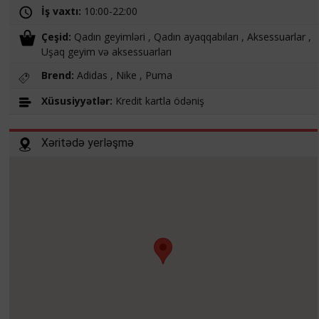
İş vaxtı:
10:00-22:00
Çeşid:
Qadın geyimləri , Qadın ayaqqabıları , Aksessuarlar ,
Uşaq geyim və aksessuarları
Brend:
Adidas , Nike , Puma
Xüsusiyyətlər:
Kredit kartla ödəniş
Xəritədə yerləşmə