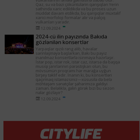
vulkanlarının əmələ gəlməsinə səbəb olur.
Qaz, su və bəzi çöküntülərin qarışıqları Yerin
səthində xaric edildikdə və bu proses uzun
müddət davam etdikdə, bu qarışıqlar müxtəlif
xarici morfoloji formalar alır və palçıq
vulkanları yaradır.
12.09.2024
2024-cü ilin payızında Bakıda
gözlənilən konsertlər
Yarpaqlar qızılı rəng alıb, havalar
sərinləşməyə başlarkən, Bakı bu payız
inanılmaz konsertlərlə isinməyə hazırlaşır.
İstər pop, istər rok, istər caz, istərsə də başqa
musiqi janrlarının pərəstişkarı olun, bu
mövsümün proqramı hər marağa uyğun
birşey təklif edir. İnanın ki, bu konsertləri
qaçırmaq istəməzsiniz—xüsusilə də belə
möhtəşəm sənətçilər şəhərimizə gəldiyi
zaman. Beləliklə, gəlin görək bizi bu sezon
nələr gözləyir?
12.09.2024