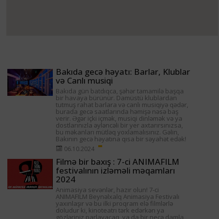
Bakıda gecə həyatı: Barlar, Klublar
və Canlı musiqi
Bakıda gün batdıqca, şəhər tamamilə başqa
bir havaya bürünür. Damüstü klublardan
tutmuş rahat barlara və canlı musiqiyə qədər,
burada gecə saatlarında həmişə nəsə baş
verir. Əgər içki içmək, musiqi dinləmək və ya
dostlarınızla əyləncəli bir yer axtarırsınızsa,
bu məkanları mütləq yoxlamalısınız. Gəlin,
Bakının gecə həyatına qısa bir səyahət edək!
06.10.2024
Filmə bir baxış : 7-ci ANIMAFILM
festivalının izləməli məqamları
2024
Animasiya sevənlər, hazır olun! 7-ci
ANIMAFILM Beynəlxalq Animasiya Festivalı
yaxınlaşır və bu ilki proqram elə filmlərlə
doludur ki, kinoteatrı tərk edərkən ya
gözləriniz parlayacaq, ya da bir neçə damla