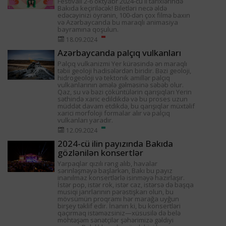
Festivalı 2-6 oktyabr 2024-cü il tarixlərində
Bakıda keçiriləcək! Biletləri necə əldə
edəcəyinizi öyrənin, 100-dən çox filmə baxın
və Azərbaycanda bu maraqlı animasiya
bayramına qoşulun.
18.09.2024
Azərbaycanda palçıq vulkanları
Palçıq vulkanizmi Yer kürəsində ən maraqlı
təbii geoloji hadisələrdən biridir. Bəzi geoloji,
hidrogeoloji və tektonik amillər palçıq
vulkanlarının əmələ gəlməsinə səbəb olur.
Qaz, su və bəzi çöküntülərin qarışıqları Yerin
səthində xaric edildikdə və bu proses uzun
müddət davam etdikdə, bu qarışıqlar müxtəlif
xarici morfoloji formalar alır və palçıq
vulkanları yaradır.
12.09.2024
2024-cü ilin payızında Bakıda
gözlənilən konsertlər
Yarpaqlar qızılı rəng alıb, havalar
sərinləşməyə başlarkən, Bakı bu payız
inanılmaz konsertlərlə isinməyə hazırlaşır.
İstər pop, istər rok, istər caz, istərsə də başqa
musiqi janrlarının pərəstişkarı olun, bu
mövsümün proqramı hər marağa uyğun
birşey təklif edir. İnanın ki, bu konsertləri
qaçırmaq istəməzsiniz—xüsusilə də belə
möhtəşəm sənətçilər şəhərimizə gəldiyi