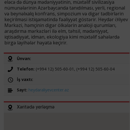
eləcə də dünya mədəniyyətinin, müxtəlif sivilizasiya
nümunələrinin Azərbaycanda tanıdılması, yerli, regional
və beynəlxalq konfrans, simpozium və digər tədbirlərin
keçirilməsi istiqamətində fəaliyyət göstərir. Heydər Əliyev
Mərkəzi, həmçinin digər ölkələrin analoji qurumları,
araşdırma mərkəzləri ilə elm, təhsil, mədəniyyət,
iqtisadiyyat, idman, ekologiya kimi müxtəlif sahələrdə
birgə layihələr həyata keçirir.
Ünvan:
Telefon:
(+994 12) 505-60-01, (+994 12) 505-60-04
İş vaxtı:
Sayt:
heydaraliyevcenter.az
Xəritədə yerləşmə