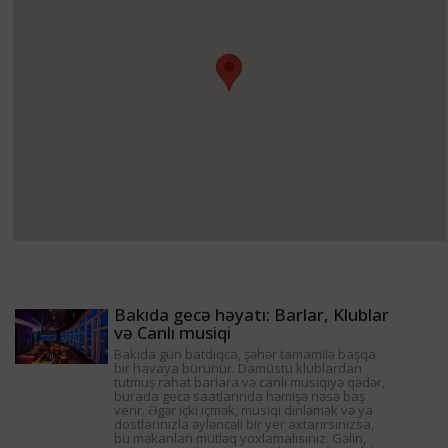
Bakıda gecə həyatı: Barlar, Klublar
və Canlı musiqi
Bakıda gün batdıqca, şəhər tamamilə başqa
bir havaya bürünür. Damüstü klublardan
tutmuş rahat barlara və canlı musiqiyə qədər,
burada gecə saatlarında həmişə nəsə baş
verir. Əgər içki içmək, musiqi dinləmək və ya
dostlarınızla əyləncəli bir yer axtarırsınızsa,
bu məkanları mütləq yoxlamalısınız. Gəlin,