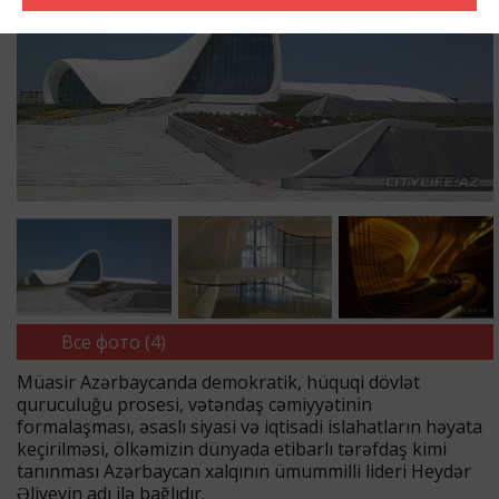
Все фото (4)
Müasir Azərbaycanda demokratik, hüquqi dövlət
quruculuğu prosesi, vətəndaş cəmiyyətinin
formalaşması, əsaslı siyasi və iqtisadi islahatların həyata
keçirilməsi, ölkəmizin dünyada etibarlı tərəfdaş kimi
tanınması Azərbaycan xalqının ümummilli lideri Heydər
Əliyevin adı ilə bağlıdır.