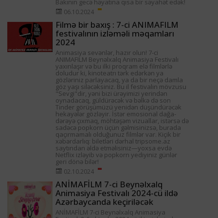
Bakının gecə həyatına qısa bir səyahət edək!
06.10.2024
Filmə bir baxış : 7-ci ANIMAFILM
festivalının izləməli məqamları
2024
Animasiya sevənlər, hazır olun! 7-ci
ANIMAFILM Beynəlxalq Animasiya Festivalı
yaxınlaşır və bu ilki proqram elə filmlərlə
doludur ki, kinoteatrı tərk edərkən ya
gözləriniz parlayacaq, ya da bir neçə damla
göz yaşı siləcəksiniz. Bu il festivalın mövzusu
"Sevgi"dir, yəni bizi ürəyimizi yerindən
oynadacaq, güldürəcək və bəlkə də son
Tinder görüşümüzü yenidən düşündürəcək
hekayələr gözləyir. İstər emosional dağa-
dərəyə çıxmaq, möhtəşəm vizuallar, istərsə də
sadəcə popkorn üçün gəlmisinizsə, burada
qaçırmamalı olduğunuz filmlər var. Kiçik bir
xəbərdarlıq: biletləri dərhal tripsome.az
saytından əldə etməlisiniz—yoxsa evdə
Netflix izləyib və popkorn yediyiniz günlər
geri dönə bilər!
02.10.2024
ANİMAFİLM 7-ci Beynəlxalq
Animasiya Festivalı 2024-cü ildə
Azərbaycanda keçiriləcək
ANİMAFİLM 7-ci Beynəlxalq Animasiya