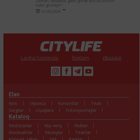
zaman. Beləliklə, gəlin görək bizi bu sezon
nələr gözləyir?
12.09.2024
Layihə haqqında
Reklam
Əlaqələr
Elan
Kino
Əyləncə
Konsertlər
Teatr
Sərgilər
Uşaqlara
Fotoreportajlar
Kataloq
Restoranlar
Alış-veriş
Klublar
Kinoteatrlar
Muzeylər
Teatrlar
Konsert zalları
Sirk
Parklar