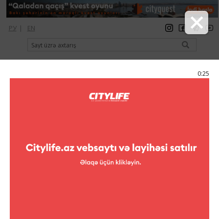
РУ
|
EN
qeydiyyat
giriş
Citylife Magazine
0:24
Menyu
Kataloq
Sərqi zalları
Heydər Əliyev Mərkəzi
Heydər Əliyev Mərkəzi