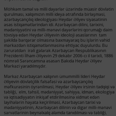
Möhkəm təməl və milli dəyərlər üzərində müasir dövlətin
qurulması, xalqımızın milli ideya ətrafında birləşməsi,
azərbaycançılıq ideologiyası Heydər Əliyev siyasətinin
əsas istiqamətlərindən idi. Azərbaycan dilini, tarixini,
mədəniyyətini və milli-mənəvi dəyərlərini qorumağı daim
tövsiyə edən Heydər Əliyevin ideoloji əsaslarının tam
şəkildə bərqərar olmasına baxmayaraq bu işlərin vahid
mərkəzdən istiqamətlənməsinə ehtiyac duyulurdu. Bu
zərurətdən irəli gələrək Azərbaycan Respublikasının
Prezidenti İlham Əliyevin 29 dekabr 2006-cı il tarixli, 1886
nömrəli Sərəncamına əsasən Bakıda Heydər Əliyev
Mərkəzi yaradılmışdır.
Mərkəz Azərbaycan xalqının ümummilli lideri Heydər
Əliyevin dövlətçilik fəlsəfəsi və azərbaycançılıq
məfkurəsinin öyrənilməsi, Heydər Əliyev irsinin tədqiqi və
təbliği, elm, təhsil, mədəniyyət, səhiyyə, idman, ekologiya
və iqtisadiyyatın inkişaf etdirilməsinə xidmət edən
layihələrin həyata keçirilməsi, Azərbaycan tarixi və
mədəniyyətinin, Azərbaycan dilinin və digər milli-mənəvi
sərvətlərinin beynəlxalq aləmdə tanıdılması və təbliği,