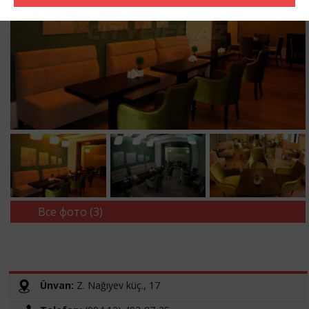
Все фото (3)
Ünvan:
Z. Nağıyev küç., 17