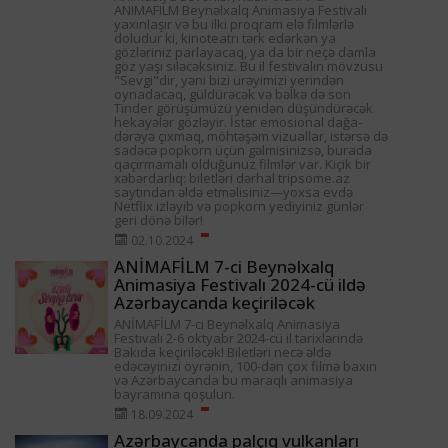
ANIMAFILM Beynəlxalq Animasiya Festivalı
yaxınlaşır və bu ilki proqram elə filmlərlə
doludur ki, kinoteatrı tərk edərkən ya
gözləriniz parlayacaq, ya da bir neçə damla
göz yaşı siləcəksiniz. Bu il festivalın mövzusu
"Sevgi"dir, yəni bizi ürəyimizi yerindən
oynadacaq, güldürəcək və bəlkə də son
Tinder görüşümüzü yenidən düşündürəcək
hekayələr gözləyir. İstər emosional dağa-
dərəyə çıxmaq, möhtəşəm vizuallar, istərsə də
sadəcə popkorn üçün gəlmisinizsə, burada
qaçırmamalı olduğunuz filmlər var. Kiçik bir
xəbərdarlıq: biletləri dərhal tripsome.az
saytından əldə etməlisiniz—yoxsa evdə
Netflix izləyib və popkorn yediyiniz günlər
geri dönə bilər!
02.10.2024
ANİMAFİLM 7-ci Beynəlxalq
Animasiya Festivalı 2024-cü ildə
Azərbaycanda keçiriləcək
ANİMAFİLM 7-ci Beynəlxalq Animasiya
Festivalı 2-6 oktyabr 2024-cü il tarixlərində
Bakıda keçiriləcək! Biletləri necə əldə
edəcəyinizi öyrənin, 100-dən çox filmə baxın
və Azərbaycanda bu maraqlı animasiya
bayramına qoşulun.
18.09.2024
Azərbaycanda palçıq vulkanları