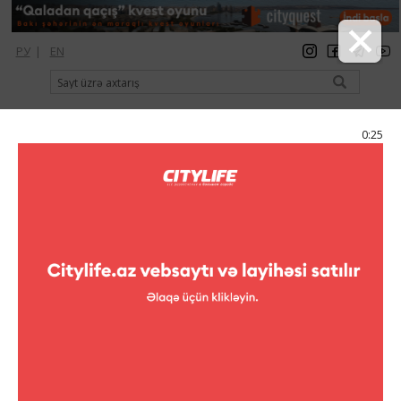
РУ
|
EN
qeydiyyat
giriş
Citylife Magazine
0:24
Menyu
Kataloq
Restoranlar
Restoranlar
Greens lounge
Greens lounge