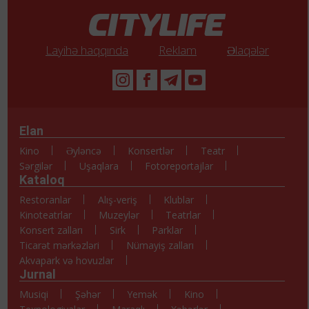
Layihə haqqında
Reklam
Əlaqələr
Elan
Kino
Əyləncə
Konsertlər
Teatr
Sərgilər
Uşaqlara
Fotoreportajlar
Kataloq
Restoranlar
Alış-veriş
Klublar
Kinoteatrlar
Muzeylər
Teatrlar
Konsert zalları
Sirk
Parklar
Ticarət mərkəzləri
Nümayiş zalları
Akvapark və hovuzlar
Jurnal
Musiqi
Şəhər
Yemək
Kino