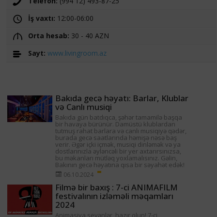
Telefon:
(994 12) 493-87-25
İş vaxtı:
12:00-06:00
Orta hesab:
30 - 40 AZN
Sayt:
www.livingroom.az
Bakıda gecə həyatı: Barlar, Klublar
və Canlı musiqi
Bakıda gün batdıqca, şəhər tamamilə başqa
bir havaya bürünür. Damüstü klublardan
tutmuş rahat barlara və canlı musiqiyə qədər,
burada gecə saatlarında həmişə nəsə baş
verir. Əgər içki içmək, musiqi dinləmək və ya
dostlarınızla əyləncəli bir yer axtarırsınızsa,
bu məkanları mütləq yoxlamalısınız. Gəlin,
Bakının gecə həyatına qısa bir səyahət edək!
06.10.2024
Filmə bir baxış : 7-ci ANIMAFILM
festivalının izləməli məqamları
2024
Animasiya sevənlər, hazır olun! 7-ci