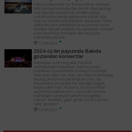
Palçıq vulkanizmi Yer kürəsində ən maraqlı
təbii geoloji hadisələrdən biridir. Bəzi geoloji,
hidrogeoloji və tektonik amillər palçıq
vulkanlarının əmələ gəlməsinə səbəb olur.
Qaz, su və bəzi çöküntülərin qarışıqları Yerin
səthində xaric edildikdə və bu proses uzun
müddət davam etdikdə, bu qarışıqlar müxtəlif
xarici morfoloji formalar alır və palçıq
vulkanları yaradır.
12.09.2024
2024-cü ilin payızında Bakıda
gözlənilən konsertlər
Yarpaqlar qızılı rəng alıb, havalar
sərinləşməyə başlarkən, Bakı bu payız
inanılmaz konsertlərlə isinməyə hazırlaşır.
İstər pop, istər rok, istər caz, istərsə də başqa
musiqi janrlarının pərəstişkarı olun, bu
mövsümün proqramı hər marağa uyğun
birşey təklif edir. İnanın ki, bu konsertləri
qaçırmaq istəməzsiniz—xüsusilə də belə
möhtəşəm sənətçilər şəhərimizə gəldiyi
zaman. Beləliklə, gəlin görək bizi bu sezon
nələr gözləyir?
12.09.2024