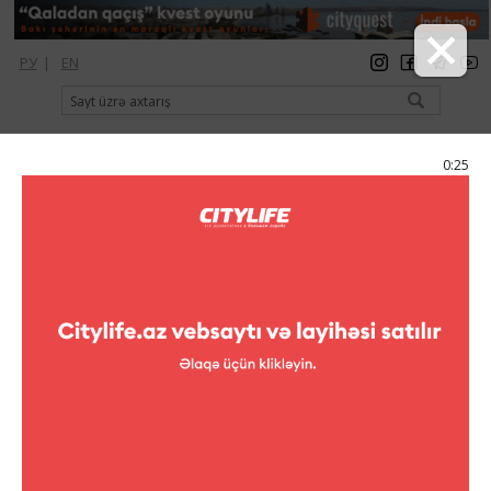
РУ
|
EN
qeydiyyat
giriş
Citylife Magazine
0:25
Menyu
Kataloq
Şopinq
Coincasa
Coincasa
Ünvan:
Fətəli xan Xoyskiy küç., "Mall Ganjlik" Ticarət
Mərkəzi
Telefon:
(+994 12) 599 15 55