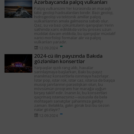
Azərbaycanda palçıq vulkanları
Palçıq vulkanizmi Yer kürəsində ən maraqlı
təbii geoloji hadisələrdən biridir. Bəzi geoloji,
hidrogeoloji və tektonik amillər palçıq
vulkanlarının əmələ gəlməsinə səbəb olur.
Qaz, su və bəzi çöküntülərin qarışıqları Yerin
səthində xaric edildikdə və bu proses uzun
müddət davam etdikdə, bu qarışıqlar müxtəlif
xarici morfoloji formalar alır və palçıq
vulkanları yaradır.
12.09.2024
2024-cü ilin payızında Bakıda
gözlənilən konsertlər
Yarpaqlar qızılı rəng alıb, havalar
sərinləşməyə başlarkən, Bakı bu payız
inanılmaz konsertlərlə isinməyə hazırlaşır.
İstər pop, istər rok, istər caz, istərsə də başqa
musiqi janrlarının pərəstişkarı olun, bu
mövsümün proqramı hər marağa uyğun
birşey təklif edir. İnanın ki, bu konsertləri
qaçırmaq istəməzsiniz—xüsusilə də belə
möhtəşəm sənətçilər şəhərimizə gəldiyi
zaman. Beləliklə, gəlin görək bizi bu sezon
nələr gözləyir?
12.09.2024