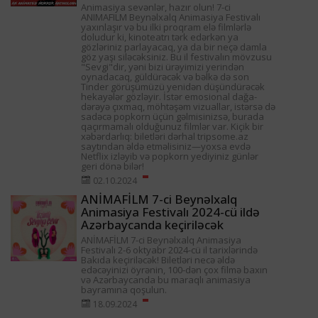
Animasiya sevənlər, hazır olun! 7-ci
ANIMAFILM Beynəlxalq Animasiya Festivalı
yaxınlaşır və bu ilki proqram elə filmlərlə
doludur ki, kinoteatrı tərk edərkən ya
gözləriniz parlayacaq, ya da bir neçə damla
göz yaşı siləcəksiniz. Bu il festivalın mövzusu
"Sevgi"dir, yəni bizi ürəyimizi yerindən
oynadacaq, güldürəcək və bəlkə də son
Tinder görüşümüzü yenidən düşündürəcək
hekayələr gözləyir. İstər emosional dağa-
dərəyə çıxmaq, möhtəşəm vizuallar, istərsə də
sadəcə popkorn üçün gəlmisinizsə, burada
qaçırmamalı olduğunuz filmlər var. Kiçik bir
xəbərdarlıq: biletləri dərhal tripsome.az
saytından əldə etməlisiniz—yoxsa evdə
Netflix izləyib və popkorn yediyiniz günlər
geri dönə bilər!
02.10.2024
ANİMAFİLM 7-ci Beynəlxalq
Animasiya Festivalı 2024-cü ildə
Azərbaycanda keçiriləcək
ANİMAFİLM 7-ci Beynəlxalq Animasiya
Festivalı 2-6 oktyabr 2024-cü il tarixlərində
Bakıda keçiriləcək! Biletləri necə əldə
edəcəyinizi öyrənin, 100-dən çox filmə baxın
və Azərbaycanda bu maraqlı animasiya
bayramına qoşulun.
18.09.2024