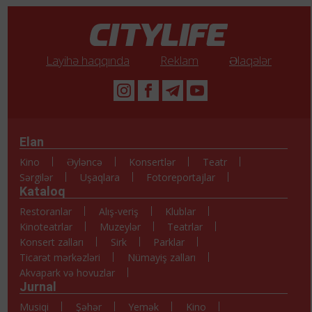
Layihə haqqında
Reklam
Əlaqələr
Elan
Kino
Əyləncə
Konsertlər
Teatr
Sərgilər
Uşaqlara
Fotoreportajlar
Kataloq
Restoranlar
Alış-veriş
Klublar
Kinoteatrlar
Muzeylər
Teatrlar
Konsert zalları
Sirk
Parklar
Ticarət mərkəzləri
Nümayiş zalları
Akvapark və hovuzlar
Jurnal
Musiqi
Şəhər
Yemək
Kino