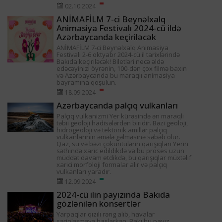
02.10.2024
ANİMAFİLM 7-ci Beynəlxalq
Animasiya Festivalı 2024-cü ildə
Azərbaycanda keçiriləcək
ANİMAFİLM 7-ci Beynəlxalq Animasiya
Festivalı 2-6 oktyabr 2024-cü il tarixlərində
Bakıda keçiriləcək! Biletləri necə əldə
edəcəyinizi öyrənin, 100-dən çox filmə baxın
və Azərbaycanda bu maraqlı animasiya
bayramına qoşulun.
18.09.2024
Azərbaycanda palçıq vulkanları
Palçıq vulkanizmi Yer kürəsində ən maraqlı
təbii geoloji hadisələrdən biridir. Bəzi geoloji,
hidrogeoloji və tektonik amillər palçıq
vulkanlarının əmələ gəlməsinə səbəb olur.
Qaz, su və bəzi çöküntülərin qarışıqları Yerin
səthində xaric edildikdə və bu proses uzun
müddət davam etdikdə, bu qarışıqlar müxtəlif
xarici morfoloji formalar alır və palçıq
vulkanları yaradır.
12.09.2024
2024-cü ilin payızında Bakıda
gözlənilən konsertlər
Yarpaqlar qızılı rəng alıb, havalar
sərinləşməyə başlarkən, Bakı bu payız