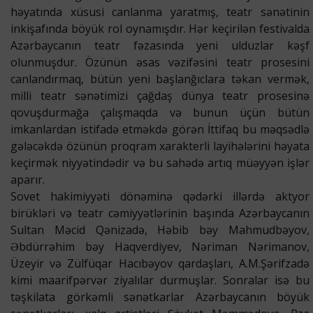
həyatında xüsusi canlanma yaratmış, teatr sənətinin
inkişafında böyük rol oynamışdır. Hər keçirilən festivalda
Azərbaycanın teatr fəzasında yeni ulduzlar kəşf
olunmuşdur. Özünün əsas vəzifəsini teatr prosesini
canlandırmaq, bütün yeni başlanğıclara təkan vermək,
milli teatr sənətimizi çağdaş dünya teatr prosesinə
qovuşdurmağa çalışmaqda və bunun üçün bütün
imkanlardan istifadə etməkdə görən İttifaq bu məqsədlə
gələcəkdə özünün proqram xarakterli layihələrini həyata
keçirmək niyyətindədir və bu sahədə artıq müəyyən işlər
aparır.
Sovet hakimiyyəti dönəminə qədərki illərdə aktyor
birükləri və teatr cəmiyyətlərinin başında Azərbaycanın
Sultan Məcid Qənizadə, Həbib bəy Mahmudbəyov,
Əbdürrəhim bəy Haqverdiyev, Nəriman Nərimanov,
Üzeyir və Zülfüqar Hacıbəyov qardaşları, A.M.Şərifzadə
kimi maarifpərvər ziyalılar durmuşlar. Sonralar isə bu
təşkilata görkəmli sənətkarlar Azərbaycanın böyük