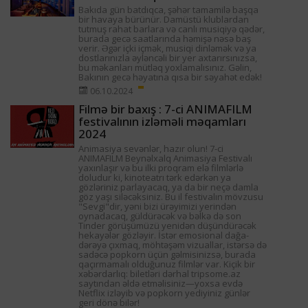
Bakıda gün batdıqca, şəhər tamamilə başqa
bir havaya bürünür. Damüstü klublardan
tutmuş rahat barlara və canlı musiqiyə qədər,
burada gecə saatlarında həmişə nəsə baş
verir. Əgər içki içmək, musiqi dinləmək və ya
dostlarınızla əyləncəli bir yer axtarırsınızsa,
bu məkanları mütləq yoxlamalısınız. Gəlin,
Bakının gecə həyatına qısa bir səyahət edək!
06.10.2024
Filmə bir baxış : 7-ci ANIMAFILM
festivalının izləməli məqamları
2024
Animasiya sevənlər, hazır olun! 7-ci
ANIMAFILM Beynəlxalq Animasiya Festivalı
yaxınlaşır və bu ilki proqram elə filmlərlə
doludur ki, kinoteatrı tərk edərkən ya
gözləriniz parlayacaq, ya da bir neçə damla
göz yaşı siləcəksiniz. Bu il festivalın mövzusu
"Sevgi"dir, yəni bizi ürəyimizi yerindən
oynadacaq, güldürəcək və bəlkə də son
Tinder görüşümüzü yenidən düşündürəcək
hekayələr gözləyir. İstər emosional dağa-
dərəyə çıxmaq, möhtəşəm vizuallar, istərsə də
sadəcə popkorn üçün gəlmisinizsə, burada
qaçırmamalı olduğunuz filmlər var. Kiçik bir
xəbərdarlıq: biletləri dərhal tripsome.az
saytından əldə etməlisiniz—yoxsa evdə
Netflix izləyib və popkorn yediyiniz günlər
geri dönə bilər!