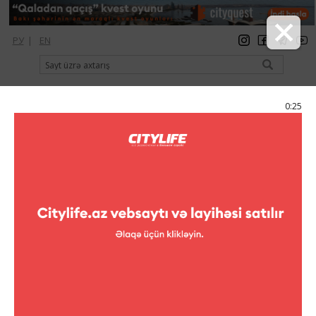
РУ
|
EN
qeydiyyat
giriş
Citylife Magazine
0:24
Menyu
Kataloq
Teatrlar
Azərbaycan Teatr Xadimləri İttifaqi
Azərbaycan Teatr Xadimləri İttifaqi