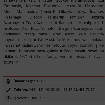
sənətkarları, xalq artistləri Şövkət Məmmədova, Rza
Təhmasib, Mərziyə Davudova, Mustafa Mərdanov,
Mehdi Məmmədov, Şəmsi Bədəlbəyli, Lütfiyar İmanov,
Həsənağa Turabov rəhbərlik etmişlər. Hazırda
Azərbaycan Teatr Xadimləri İttifaqının sədri xalq artisti,
professor Azər Paşa Nemətdir. Bu gün Azərbaycan Teatr
Xadimləri İttifaqı təməli ötən əsrin 60-cı illərində
qoyulmuş, xalq artisti Mustafa Mərdanov və əməkdar
incəsənət xadimi Zəfər Nemətovun böyük təşkilati işi və
zəhməti bahasına başa gəlmiş, İttifaqın vəsaiti hesabına
tikilərək 1971-ci ildə istifadəyə verilmiş binada fəaliyyət
göstərir.
Ünvan:
Xəgani küç., 10
Telefon:
(+994 12) 493-53-05, 493-17-03, 498-72-37
İş vaxtı:
10:00-17:00