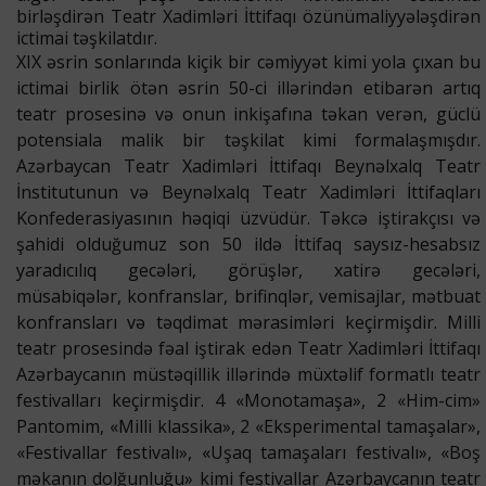
birləşdirən Teatr Xadimləri İttifaqı özünümaliyyələşdirən
ictimai təşkilatdır.
XIX əsrin sonlarında kiçik bir cəmiyyət kimi yola çıxan bu
ictimai birlik ötən əsrin 50-ci illərindən etibarən artıq
teatr prosesinə və onun inkişafına təkan verən, güclü
potensiala malik bir təşkilat kimi formalaşmışdır.
Azərbaycan Teatr Xadimləri İttifaqı Beynəlxalq Teatr
İnstitutunun və Beynəlxalq Teatr Xadimləri İttifaqları
Konfederasiyasının həqiqi üzvüdür. Təkcə iştirakçısı və
şahidi olduğumuz son 50 ildə İttifaq saysız-hesabsız
yaradıcılıq gecələri, görüşlər, xatirə gecələri,
müsabiqələr, konfranslar, brifinqlər, vemisajlar, mətbuat
konfransları və təqdimat mərasimləri keçirmişdir. Milli
teatr prosesində fəal iştirak edən Teatr Xadimləri İttifaqı
Azərbaycanın müstəqillik illərində müxtəlif formatlı teatr
festivalları keçirmişdir. 4 «Monotamaşa», 2 «Him-cim»
Pantomim, «Milli klassika», 2 «Eksperimental tamaşalar»,
«Festivallar festivalı», «Uşaq tamaşaları festivalı», «Boş
məkanın dolğunluğu» kimi festivallar Azərbaycanın teatr