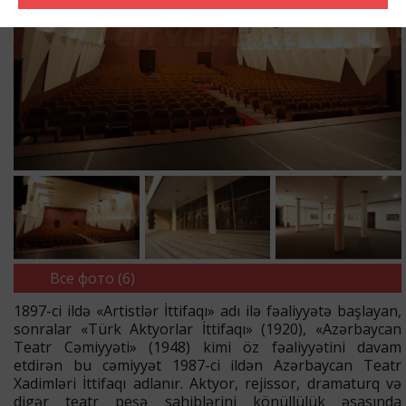
Все фото (6)
1897-ci ildə «Artistlər İttifaqı» adı ilə fəaliyyətə başlayan,
sonralar «Türk Aktyorlar İttifaqı» (1920), «Azərbaycan
Teatr Cəmiyyəti» (1948) kimi öz fəaliyyətini davam
etdirən bu cəmiyyət 1987-ci ildən Azərbaycan Teatr
Xadimləri İttifaqı adlanır. Aktyor, rejissor, dramaturq və
digər teatr peşə sahiblərini könüllülük əsasında