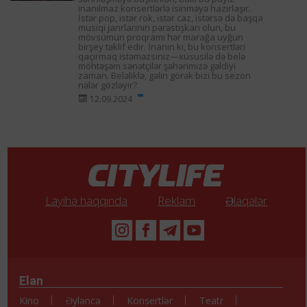
inanılmaz konsertlərlə isinməyə hazırlaşır.
İstər pop, istər rok, istər caz, istərsə də başqa
musiqi janrlarının pərəstişkarı olun, bu
mövsümün proqramı hər marağa uyğun
birşey təklif edir. İnanın ki, bu konsertləri
qaçırmaq istəməzsiniz—xüsusilə də belə
möhtəşəm sənətçilər şəhərimizə gəldiyi
zaman. Beləliklə, gəlin görək bizi bu sezon
nələr gözləyir?
12.09.2024
Layihə haqqında
Reklam
Əlaqələr
Elan
Kino
Əyləncə
Konsertlər
Teatr