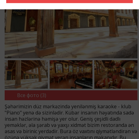
Все фото (3)
Şəhərimizin düz mərkəzində yenilənmiş karaoke - klub
"Piano" yenə də sizinlədir. Kübar insanın həyatında sadə
insan həzlərinə həmişə yer olur. Geniş çeşidli dadlı
yeməklər, əla şərab və yaxşı xidmət bizim restoranda ən
əsas və birinic yerdədir. Bura öz vaxtını qiymətləndirən və
özünə yüksək qiymət verən insanların məkanıdır. Bu