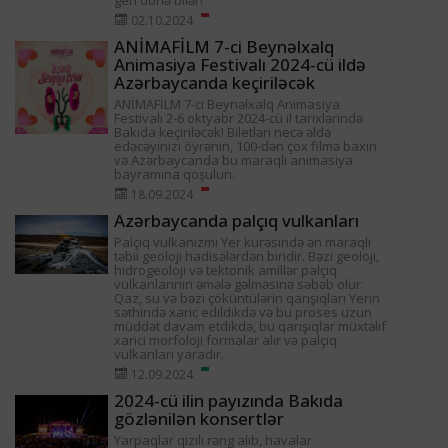
geri dönə bilər!
02.10.2024
ANİMAFİLM 7-ci Beynəlxalq
Animasiya Festivalı 2024-cü ildə
Azərbaycanda keçiriləcək
ANİMAFİLM 7-ci Beynəlxalq Animasiya
Festivalı 2-6 oktyabr 2024-cü il tarixlərində
Bakıda keçiriləcək! Biletləri necə əldə
edəcəyinizi öyrənin, 100-dən çox filmə baxın
və Azərbaycanda bu maraqlı animasiya
bayramına qoşulun.
18.09.2024
Azərbaycanda palçıq vulkanları
Palçıq vulkanizmi Yer kürəsində ən maraqlı
təbii geoloji hadisələrdən biridir. Bəzi geoloji,
hidrogeoloji və tektonik amillər palçıq
vulkanlarının əmələ gəlməsinə səbəb olur.
Qaz, su və bəzi çöküntülərin qarışıqları Yerin
səthində xaric edildikdə və bu proses uzun
müddət davam etdikdə, bu qarışıqlar müxtəlif
xarici morfoloji formalar alır və palçıq
vulkanları yaradır.
12.09.2024
2024-cü ilin payızında Bakıda
gözlənilən konsertlər
Yarpaqlar qızılı rəng alıb, havalar