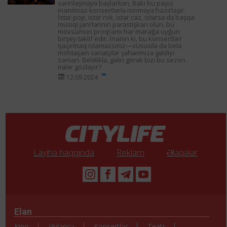
sərinləşməyə başlarkən, Bakı bu payız
inanılmaz konsertlərlə isinməyə hazırlaşır.
İstər pop, istər rok, istər caz, istərsə də başqa
musiqi janrlarının pərəstişkarı olun, bu
mövsümün proqramı hər marağa uyğun
birşey təklif edir. İnanın ki, bu konsertləri
qaçırmaq istəməzsiniz—xüsusilə də belə
möhtəşəm sənətçilər şəhərimizə gəldiyi
zaman. Beləliklə, gəlin görək bizi bu sezon
nələr gözləyir?
12.09.2024
Layihə haqqında
Reklam
Əlaqələr
Elan
Kino
Əyləncə
Konsertlər
Teatr