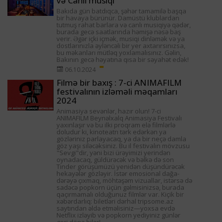
və Canlı musiqi
Bakıda gün batdıqca, şəhər tamamilə başqa
bir havaya bürünür. Damüstü klublardan
tutmuş rahat barlara və canlı musiqiyə qədər,
burada gecə saatlarında həmişə nəsə baş
verir. Əgər içki içmək, musiqi dinləmək və ya
dostlarınızla əyləncəli bir yer axtarırsınızsa,
bu məkanları mütləq yoxlamalısınız. Gəlin,
Bakının gecə həyatına qısa bir səyahət edək!
06.10.2024
Filmə bir baxış : 7-ci ANIMAFILM
festivalının izləməli məqamları
2024
Animasiya sevənlər, hazır olun! 7-ci
ANIMAFILM Beynəlxalq Animasiya Festivalı
yaxınlaşır və bu ilki proqram elə filmlərlə
doludur ki, kinoteatrı tərk edərkən ya
gözləriniz parlayacaq, ya da bir neçə damla
göz yaşı siləcəksiniz. Bu il festivalın mövzusu
"Sevgi"dir, yəni bizi ürəyimizi yerindən
oynadacaq, güldürəcək və bəlkə də son
Tinder görüşümüzü yenidən düşündürəcək
hekayələr gözləyir. İstər emosional dağa-
dərəyə çıxmaq, möhtəşəm vizuallar, istərsə də
sadəcə popkorn üçün gəlmisinizsə, burada
qaçırmamalı olduğunuz filmlər var. Kiçik bir
xəbərdarlıq: biletləri dərhal tripsome.az
saytından əldə etməlisiniz—yoxsa evdə
Netflix izləyib və popkorn yediyiniz günlər