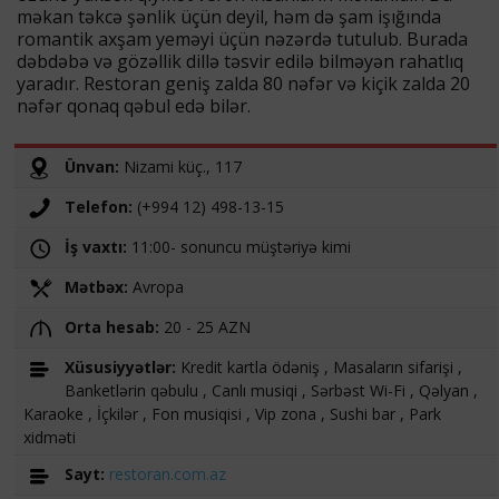
məkan təkcə şənlik üçün deyil, həm də şam işığında
romantik axşam yeməyi üçün nəzərdə tutulub. Burada
dəbdəbə və gözəllik dillə təsvir edilə bilməyən rahatlıq
yaradır. Restoran geniş zalda 80 nəfər və kiçik zalda 20
nəfər qonaq qəbul edə bilər.
Ünvan:
Nizami küç., 117
Telefon:
(+994 12) 498-13-15
İş vaxtı:
11:00- sonuncu müştəriyə kimi
Mətbəx:
Avropa
Orta hesab:
20 - 25 AZN
Xüsusiyyətlər:
Kredit kartla ödəniş , Masaların sifarişi ,
Banketlərin qəbulu , Canlı musiqi , Sərbəst Wi-Fi , Qəlyan ,
Karaoke , İçkilər , Fon musiqisi , Vip zona , Sushi bar , Park
xidməti
Sayt:
restoran.com.az