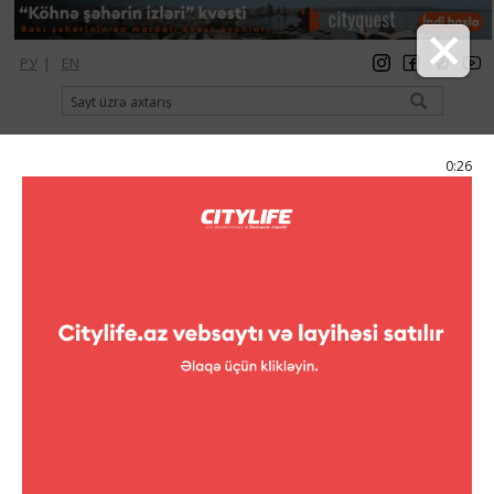
РУ
|
EN
qeydiyyat
giriş
Citylife Magazine
0:25
Menyu
Kataloq
Klublar
Karaoke
Piano
Piano