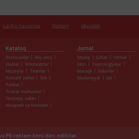
Layihə haqqında
Reklam
Əlaqələr
Kataloq
Jurnal
Restoranlar
Alış-veriş
Musiqi
Şəhər
Yemək
Klublar
Kinoteatrlar
Kino
Texnologiyalar
Muzeylər
Teatrlar
Maraqlı
Xəbərlər
Konsert zalları
Sirk
Mədəniyyət
Stil
Parklar
Ticarət mərkəzləri
Nümayiş zalları
Akvapark və hovuzlar
və PR reklam kimi dərc edilirlər.