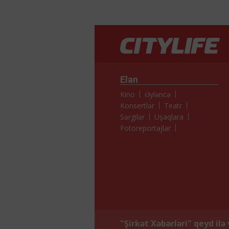
Elan
Kino
Əyləncə
Konsertlər
Teatr
Sərgilər
Uşaqlara
Fotoreportajlar
"Şirkət Xəbərləri" qeyd ilə 