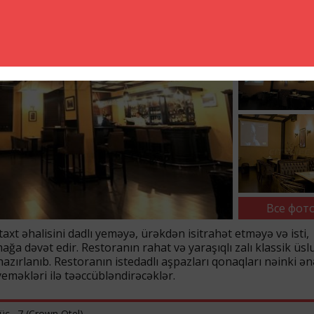
Все фото
axt əhalisini dadlı yeməyə, ürəkdən isitrahət etməyə və isti,
a dəvət edir. Restoranın rahat və yaraşıqlı zalı klassik üsl
zırlanıb. Restoranın istedadlı aşpazları qonaqları nəinki ə
eməkləri ilə təəccübləndirəcəklər.
ç., 7 (Crown Otel)