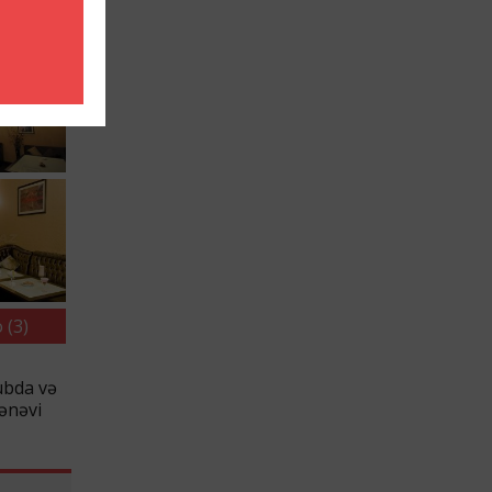
 (3)
ubda və
nənəvi