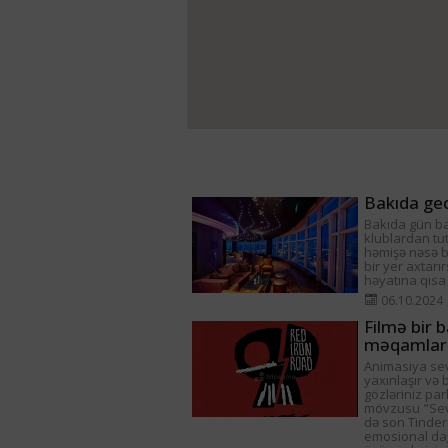
Bakıda gec
Bakıda gün ba
klublardan tu
həmişə nəsə ba
bir yer axtarı
həyatına qısa
06.10.2024
Filmə bir b
məqamlar
Animasiya sev
yaxınlaşır və 
gözləriniz par
mövzusu "Sevg
də son Tinder
emosional dağ