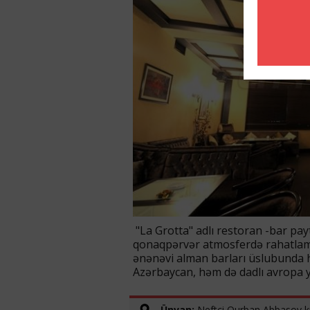
"La Grotta" adlı restoran -bar payt
qonaqpərvər atmosferdə rahatlamağ
ənənəvi alman barları üslubunda ha
Azərbaycan, həm də dadlı avropa y
Ünvan:
Neftçi Qurban Abbasov kü