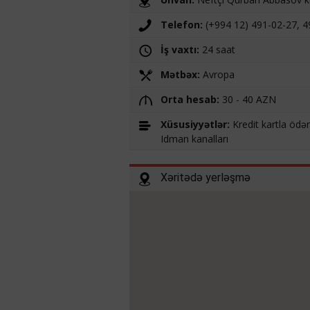
Telefon:
(+994 12) 491-02-27, 4
İş vaxtı:
24 saat
Mətbəx:
Avropa
Orta hesab:
30 - 40 AZN
Xüsusiyyətlər:
Kredit kartla ödən
Idman kanalları
Xəritədə yerləşmə