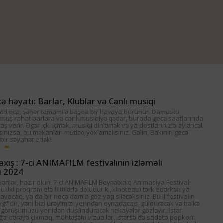
ə həyatı: Barlar, Klublar və Canlı musiqi
tdıqca, şəhər tamamilə başqa bir havaya bürünür. Damüstü
tmuş rahat barlara və canlı musiqiyə qədər, burada gecə saatlarında
ş verir. Əgər içki içmək, musiqi dinləmək və ya dostlarınızla əyləncəli
rsınızsa, bu məkanları mütləq yoxlamalısınız. Gəlin, Bakının gecə
 bir səyahət edək!
axış : 7-ci ANIMAFILM festivalının izləməli
ı 2024
ənlər, hazır olun! 7-ci ANIMAFILM Beynəlxalq Animasiya Festivalı
bu ilki proqram elə filmlərlə doludur ki, kinoteatrı tərk edərkən ya
layacaq, ya da bir neçə damla göz yaşı siləcəksiniz. Bu il festivalın
i"dir, yəni bizi ürəyimizi yerindən oynadacaq, güldürəcək və bəlkə
 görüşümüzü yenidən düşündürəcək hekayələr gözləyir. İstər
a-dərəyə çıxmaq, möhtəşəm vizuallar, istərsə də sadəcə popkorn