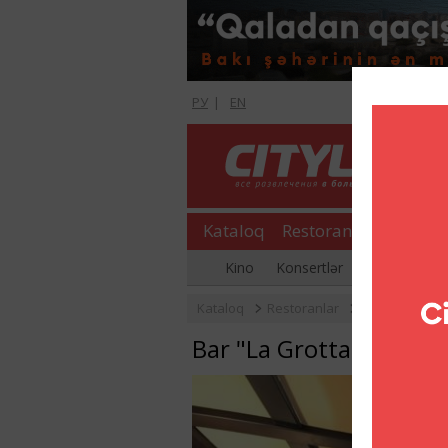
РУ
|
EN
Kataloq
Restoranlar
Şopinq
Kino
Konsertlər
Əyləncə gecə
Kataloq
Restoranlar
Barlar və Pabl
Bar "La Grotta"