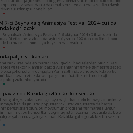
zsə, burada qaçırmamalı olduğunuz filmlər var. Kiçik bir xəbərdarlıq:
al tripsome.az saytından əldə etməlisiniz—yoxsa evdə Netflix izləyib
iyiniz günlər geri dönə bilər!
7-ci Beynəlxalq Animasiya Festivalı 2024-cü ildə
da keçiriləcək
 Beynəlxalq Animasiya Festivalı 2-6 oktyabr 2024-cü il tarixlərində
əcək! Biletləri necə əldə edəcəyinizi öyrənin, 100-dən çox filmə baxın
nda bu maraqlı animasiya bayramına qoşulun.
da palçıq vulkanları
zmi Yer kürəsində ən maraqlı təbii geoloji hadisələrdən biridir. Bəzi
geoloji və tektonik amillər palçıq vulkanlarının əmələ gəlməsinə səbəb
və bəzi çöküntülərin qarışıqları Yerin səthində xaric edildikdə və bu
üddət davam etdikdə, bu qarışıqlar müxtəlif xarici morfoloji
və palçıq vulkanları yaradır.
in payızında Bakıda gözlənilən konsertlər
lı rəng alıb, havalar sərinləşməyə başlarkən, Bakı bu payız inanılmaz
inməyə hazırlaşır. İstər pop, istər rok, istər caz, istərsə də başqa
rının pərəstişkarı olun, bu mövsümün proqramı hər marağa uyğun
edir. İnanın ki, bu konsertləri qaçırmaq istəməzsiniz—xüsusilə də belə
çilər şəhərimizə gəldiyi zaman. Beləliklə, gəlin görək bizi bu sezon
?