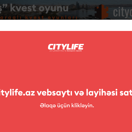
Foto
Müsabiqələr
ləri
Sərgilər
Teatr
Uşaqlara
ar
Bar "La Grotta"