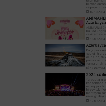
üçün gəlmisini
biletləri dərh
və popkorn yed
02.10.2024
ANİMAFİLM 
Azərbaycan
ANİMAFİLM 7-ci
Bakıda keçiril
və Azərbayca
18.09.2024
Azərbaycan
Palçıq vulkani
geoloji, hidro
olur. Qaz, su 
proses uzun m
formalar alır 
12.09.2024
2024-cü il
Yarpaqlar qızı
konsertlərlə is
musiqi janrla
birşey təklif 
möhtəşəm sənət
nələr gözləyir
12.09.2024