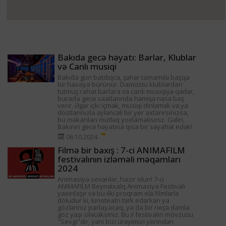
Bakıda gecə həyatı: Barlar, Klublar
və Canlı musiqi
Bakıda gün batdıqca, şəhər tamamilə başqa
bir havaya bürünür. Damüstü klublardan
tutmuş rahat barlara və canlı musiqiyə qədər,
burada gecə saatlarında həmişə nəsə baş
verir. Əgər içki içmək, musiqi dinləmək və ya
dostlarınızla əyləncəli bir yer axtarırsınızsa,
bu məkanları mütləq yoxlamalısınız. Gəlin,
Bakının gecə həyatına qısa bir səyahət edək!
06.10.2024
Filmə bir baxış : 7-ci ANIMAFILM
festivalının izləməli məqamları
2024
Animasiya sevənlər, hazır olun! 7-ci
ANIMAFILM Beynəlxalq Animasiya Festivalı
yaxınlaşır və bu ilki proqram elə filmlərlə
doludur ki, kinoteatrı tərk edərkən ya
gözləriniz parlayacaq, ya da bir neçə damla
göz yaşı siləcəksiniz. Bu il festivalın mövzusu
"Sevgi"dir, yəni bizi ürəyimizi yerindən