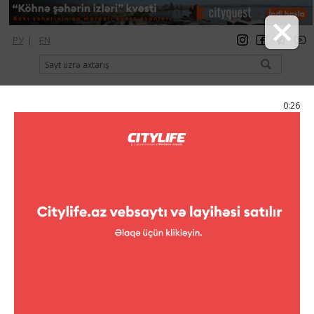
РУ
|
EN
qeydiyyat
giriş
Citylife Magazine
0:25
Menyu
Kataloq
Klublar
Gold Club
Gold Club