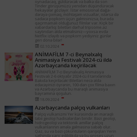
oynadacaq, güldürəcək və bəlkə də son
Tinder görüşümüzü yenidən düşündürəcək
hekayələr gözləyir. İstər emosional dağa-
dərəyə çıxmaq, möhtəşəm vizuallar, istərsə də
sadəcə popkorn üçün gəlmisinizsə, burada
qaçırmamalı olduğunuz filmlər var. Kiçik bir
xəbərdarlıq: biletləri dərhal tripsome.az
saytından əldə etməlisiniz—yoxsa evdə
Netflix izləyib və popkorn yediyiniz günlər
geri dönə bilər!
02.10.2024
ANİMAFİLM 7-ci Beynəlxalq
Animasiya Festivalı 2024-cü ildə
Azərbaycanda keçiriləcək
ANİMAFİLM 7-ci Beynəlxalq Animasiya
Festivalı 2-6 oktyabr 2024-cü il tarixlərində
Bakıda keçiriləcək! Biletləri necə əldə
edəcəyinizi öyrənin, 100-dən çox filmə baxın
və Azərbaycanda bu maraqlı animasiya
bayramına qoşulun.
18.09.2024
Azərbaycanda palçıq vulkanları
Palçıq vulkanizmi Yer kürəsində ən maraqlı
təbii geoloji hadisələrdən biridir. Bəzi geoloji,
hidrogeoloji və tektonik amillər palçıq
vulkanlarının əmələ gəlməsinə səbəb olur.
Qaz, su və bəzi çöküntülərin qarışıqları Yerin
səthində xaric edildikdə və bu proses uzun