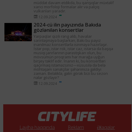
müddət davam etdikdə, bu qarışıqlar müxtəlif
xarici morfoloji formalar alır və palçıq
vulkanları yaradır.
12.09.2024
2024-cü ilin payızında Bakıda
gözlənilən konsertlər
Yarpaqlar qızılı rəng alıb, havalar
sərinləşməyə başlarkən, Bakı bu payız
inanılmaz konsertlərlə isinməyə hazırlaşır.
İstər pop, istər rok, istər caz, istərsə də başqa
musiqi janrlarının pərəstişkarı olun, bu
mövsümün proqramı hər marağa uyğun
birşey təklif edir. İnanın ki, bu konsertləri
qaçırmaq istəməzsiniz—xüsusilə də belə
möhtəşəm sənətçilər şəhərimizə gəldiyi
zaman. Beləliklə, gəlin görək bizi bu sezon
nələr gözləyir?
12.09.2024
Layihə haqqında
Reklam
Əlaqələr