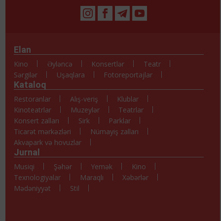
Elan
Kino
Əyləncə
Konsertlər
Teatr
Sərgilər
Uşaqlara
Fotoreportajlar
Kataloq
Restoranlar
Alış-veriş
Klublar
Kinoteatrlar
Muzeylər
Teatrlar
Konsert zalları
Sirk
Parklar
Ticarət mərkəzləri
Nümayiş zalları
Akvapark və hovuzlar
Jurnal
Musiqi
Şəhər
Yemək
Kino
Texnologiyalar
Maraqlı
Xəbərlər
Mədəniyyət
Stil