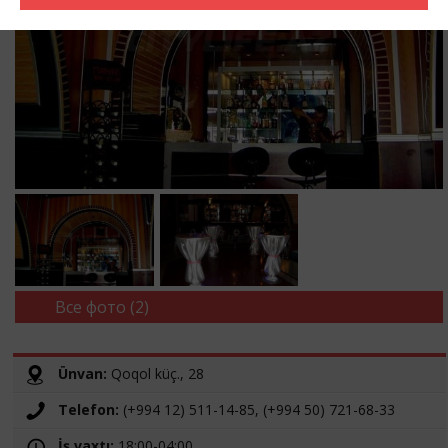
Все фото (2)
Ünvan:
Qoqol küç., 28
Telefon:
(+994 12) 511-14-85, (+994 50) 721-68-33
İş vaxtı:
18:00-04:00