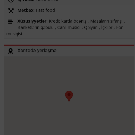
Mətbəx:
Fast food
Xüsusiyyətlər:
Kredit kartla ödəniş , Masaların sifarişi ,
Banketlərin qəbulu , Canlı musiqi , Qəlyan , İçkilər , Fon
musiqisi
Xəritədə yerləşmə