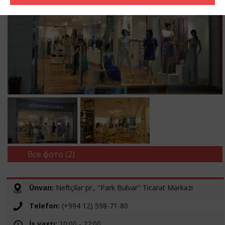
Все фото (2)
Ünvan:
Neftçilər pr., "Park Bulvar" Ticarət Mərkəzi
Telefon:
(+994 12) 598-71-80
İş vaxtı:
10:00 - 22:00