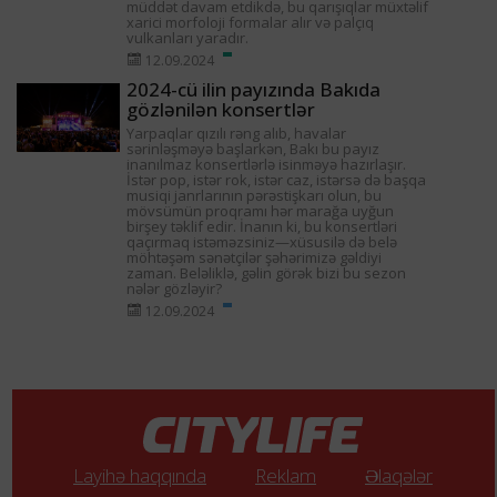
müddət davam etdikdə, bu qarışıqlar müxtəlif
xarici morfoloji formalar alır və palçıq
vulkanları yaradır.
12.09.2024
2024-cü ilin payızında Bakıda
gözlənilən konsertlər
Yarpaqlar qızılı rəng alıb, havalar
sərinləşməyə başlarkən, Bakı bu payız
inanılmaz konsertlərlə isinməyə hazırlaşır.
İstər pop, istər rok, istər caz, istərsə də başqa
musiqi janrlarının pərəstişkarı olun, bu
mövsümün proqramı hər marağa uyğun
birşey təklif edir. İnanın ki, bu konsertləri
qaçırmaq istəməzsiniz—xüsusilə də belə
möhtəşəm sənətçilər şəhərimizə gəldiyi
zaman. Beləliklə, gəlin görək bizi bu sezon
nələr gözləyir?
12.09.2024
Layihə haqqında
Reklam
Əlaqələr