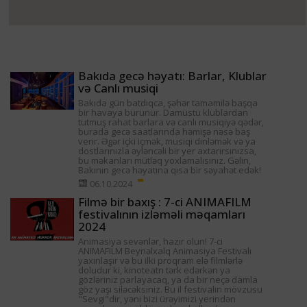
Bakıda gecə həyatı: Barlar, Klublar
və Canlı musiqi
Bakıda gün batdıqca, şəhər tamamilə başqa
bir havaya bürünür. Damüstü klublardan
tutmuş rahat barlara və canlı musiqiyə qədər,
burada gecə saatlarında həmişə nəsə baş
verir. Əgər içki içmək, musiqi dinləmək və ya
dostlarınızla əyləncəli bir yer axtarırsınızsa,
bu məkanları mütləq yoxlamalısınız. Gəlin,
Bakının gecə həyatına qısa bir səyahət edək!
06.10.2024
Filmə bir baxış : 7-ci ANIMAFILM
festivalının izləməli məqamları
2024
Animasiya sevənlər, hazır olun! 7-ci
ANIMAFILM Beynəlxalq Animasiya Festivalı
yaxınlaşır və bu ilki proqram elə filmlərlə
doludur ki, kinoteatrı tərk edərkən ya
gözləriniz parlayacaq, ya da bir neçə damla
göz yaşı siləcəksiniz. Bu il festivalın mövzusu
"Sevgi"dir, yəni bizi ürəyimizi yerindən