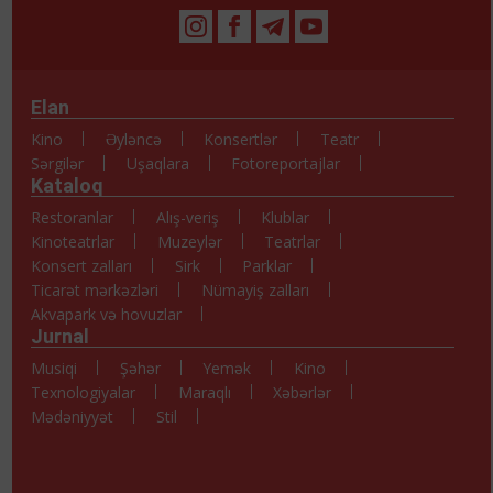
Elan
Kino
Əyləncə
Konsertlər
Teatr
Sərgilər
Uşaqlara
Fotoreportajlar
Kataloq
Restoranlar
Alış-veriş
Klublar
Kinoteatrlar
Muzeylər
Teatrlar
Konsert zalları
Sirk
Parklar
Ticarət mərkəzləri
Nümayiş zalları
Akvapark və hovuzlar
Jurnal
Musiqi
Şəhər
Yemək
Kino
Texnologiyalar
Maraqlı
Xəbərlər
Mədəniyyət
Stil