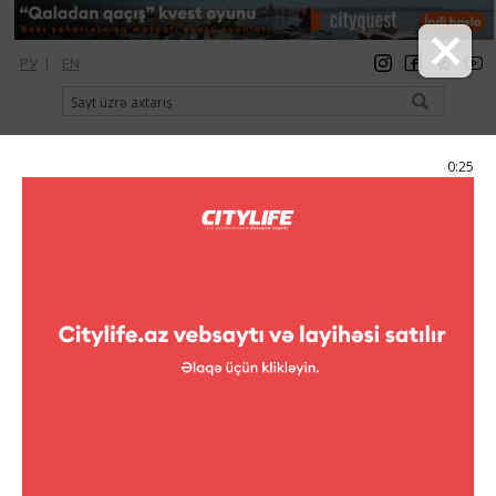
РУ
|
EN
qeydiyyat
giriş
Citylife Magazine
0:24
Menyu
Kataloq
Şopinq
Geyim
BCBG Maxazria
BCBG Maxazria