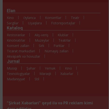
Elan
Kino
Əyləncə
Konsertlər
Teatr
Sərgilər
Uşaqlara
Fotoreportajlar
Kataloq
Restoranlar
Alış-veriş
Klublar
Kinoteatrlar
Muzeylər
Teatrlar
Konsert zalları
Sirk
Parklar
Ticarət mərkəzləri
Nümayiş zalları
Akvapark və hovuzlar
Jurnal
Musiqi
Şəhər
Yemək
Kino
Texnologiyalar
Maraqlı
Xəbərlər
Mədəniyyət
Stil
"Şirkət Xəbərləri" qeyd ilə və PR reklam kimi
dərc edilirlər.