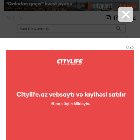
РУ
|
EN
qeydiyyat
giriş
Citylife Magazine
0:25
Menyu
Kataloq
Şopinq
Miss Bahar
Miss Bahar
Ünvan:
Q. Qarayev pr., 74
Telefon:
(+994 12) 520-29-80, 520-29-70