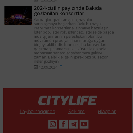
12.09.2024
2024-cü ilin payızında Bakıda
gözlənilən konsertlər
Yarpaqlar qızılı rəng alıb, havalar
sərinləşməyə başlarkən, Bakı bu payız
inanılmaz konsertlərlə isinməyə hazırlaşır.
İstər pop, istər rok, istər caz, istərsə də başqa
musiqi janrlarının pərəstişkarı olun, bu
mövsümün proqramı hər marağa uyğun
birşey təklif edir. İnanın ki, bu konsertləri
qaçırmaq istəməzsiniz—xüsusilə də belə
möhtəşəm sənətçilər şəhərimizə gəldiyi
zaman. Beləliklə, gəlin görək bizi bu sezon
nələr gözləyir?
12.09.2024
Layihə haqqında
Reklam
Əlaqələr