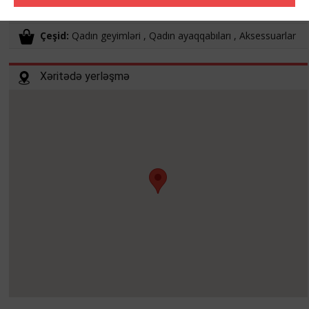
İş vaxtı:
10:00 -21:00
Çeşid:
Qadın geyimləri , Qadın ayaqqabıları , Aksessuarlar
Xəritədə yerləşmə