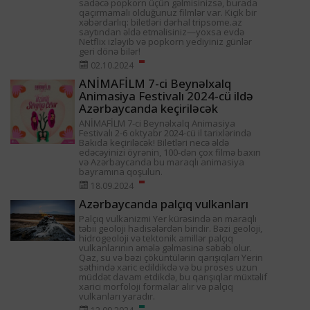
sadəcə popkorn üçün gəlmisinizsə, burada
qaçırmamalı olduğunuz filmlər var. Kiçik bir
xəbərdarlıq: biletləri dərhal tripsome.az
saytından əldə etməlisiniz—yoxsa evdə
Netflix izləyib və popkorn yediyiniz günlər
geri dönə bilər!
02.10.2024
ANİMAFİLM 7-ci Beynəlxalq
Animasiya Festivalı 2024-cü ildə
Azərbaycanda keçiriləcək
ANİMAFİLM 7-ci Beynəlxalq Animasiya
Festivalı 2-6 oktyabr 2024-cü il tarixlərində
Bakıda keçiriləcək! Biletləri necə əldə
edəcəyinizi öyrənin, 100-dən çox filmə baxın
və Azərbaycanda bu maraqlı animasiya
bayramına qoşulun.
18.09.2024
Azərbaycanda palçıq vulkanları
Palçıq vulkanizmi Yer kürəsində ən maraqlı
təbii geoloji hadisələrdən biridir. Bəzi geoloji,
hidrogeoloji və tektonik amillər palçıq
vulkanlarının əmələ gəlməsinə səbəb olur.
Qaz, su və bəzi çöküntülərin qarışıqları Yerin
səthində xaric edildikdə və bu proses uzun
müddət davam etdikdə, bu qarışıqlar müxtəlif
xarici morfoloji formalar alır və palçıq
vulkanları yaradır.