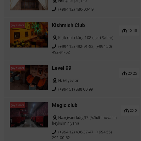
Neftçilər pr.,145
(+994 12) 480-00-19
Kishmish Club
çay evləri
10-15
Kiçik qala küç., 108 (İçəri Şəhər)
(+994 12) 492-91-82, (+994 50)
492-91-82
Level 99
çay evləri
20-25
H. Əliyev pr
(+994 51) 888 00 99
Magic club
çay evləri
20-0
Naxçivani küç.,37 (A.Sultanovanın
heykəlinin yanı)
(+994 12) 436-37-47, (+994 55)
292-00-62