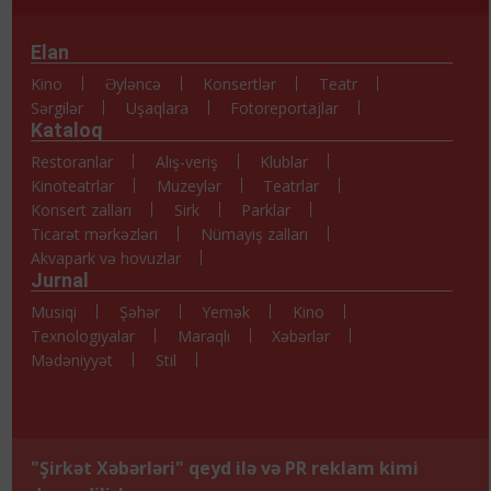
Elan
Kino
Əyləncə
Konsertlər
Teatr
Sərgilər
Uşaqlara
Fotoreportajlar
Kataloq
Restoranlar
Alış-veriş
Klublar
Kinoteatrlar
Muzeylər
Teatrlar
Konsert zalları
Sirk
Parklar
Ticarət mərkəzləri
Nümayiş zalları
Akvapark və hovuzlar
Jurnal
Musiqi
Şəhər
Yemək
Kino
Texnologiyalar
Maraqlı
Xəbərlər
Mədəniyyət
Stil
"Şirkət Xəbərləri" qeyd ilə və PR reklam kimi