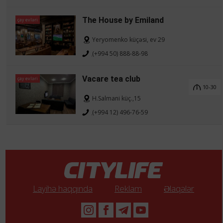
The House by Emiland
çay evləri
Yeryomenko küçəsi, ev 29
(+994 50) 888-88-98
Vacare tea club
çay evləri
10-30
H.Salmani küç.,15
(+994 12) 496-76-59
Layihə haqqında
Reklam
Əlaqələr