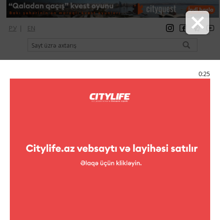
РУ
|
EN
qeydiyyat
giriş
Citylife Magazine
0:25
Menyu
Kataloq
Рестораны
Çay evləri
Çay evləri
Arabica Tea House
çay evləri
Z. Tağıyev küç., 1
(+994 70) 322-26-22