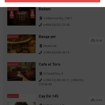
Badam
çay evləri
S.Əskərova küç.,146-1
(+994 50) 331-22-40
Basqa yer
çay evləri
25-30
Nizami str.
(+994 50) 505 44 14
Cafe el Toro
çay evləri
Ə.Cavad küç.,4
(+994 12) 492-92-11, (+994 55)
379 06 99
Cay Evi 145
çay evləri
15-25