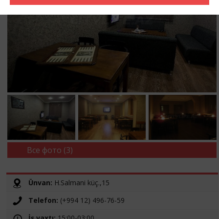
Все фото (3)
Ünvan:
H.Salmani küç.,15
Telefon:
(+994 12) 496-76-59
İş vaxtı:
15:00-03:00