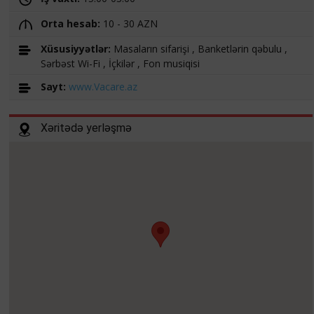
Orta hesab:
10 - 30 AZN
Xüsusiyyətlər:
Masaların sifarişi , Banketlərin qəbulu ,
Sərbəst Wi-Fi , İçkilər , Fon musiqisi
Sayt:
www.Vacare.az
Xəritədə yerləşmə