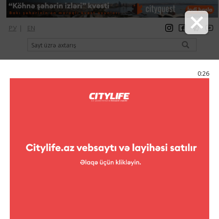
РУ
|
EN
qeydiyyat
giriş
Citylife Magazine
0:25
Menyu
Kataloq
Restoranlar
Çay evləri
Vacare tea club
Vacare tea club