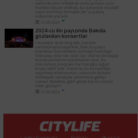
səthində xaric edildikdə və bu proses uzun
müddət davam etdikdə, bu qarışıqlar müxtəlif
xarici morfoloji formalar alır və palçıq
vulkanları yaradır.
12.09.2024
2024-cü ilin payızında Bakıda
gözlənilən konsertlər
Yarpaqlar qızılı rəng alıb, havalar
sərinləşməyə başlarkən, Bakı bu payız
inanılmaz konsertlərlə isinməyə hazırlaşır.
İstər pop, istər rok, istər caz, istərsə də başqa
musiqi janrlarının pərəstişkarı olun, bu
mövsümün proqramı hər marağa uyğun
birşey təklif edir. İnanın ki, bu konsertləri
qaçırmaq istəməzsiniz—xüsusilə də belə
möhtəşəm sənətçilər şəhərimizə gəldiyi
zaman. Beləliklə, gəlin görək bizi bu sezon
nələr gözləyir?
12.09.2024
Layihə haqqında
Reklam
Əlaqələr