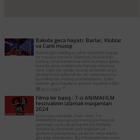
Bakıda gecə həyatı: Barlar, Klublar
və Canlı musiqi
Bakıda gün batdıqca, şəhər tamamilə başqa
bir havaya bürünür. Damüstü klublardan
tutmuş rahat barlara və canlı musiqiyə qədər,
burada gecə saatlarında həmişə nəsə baş
verir. Əgər içki içmək, musiqi dinləmək və ya
dostlarınızla əyləncəli bir yer axtarırsınızsa,
bu məkanları mütləq yoxlamalısınız. Gəlin,
Bakının gecə həyatına qısa bir səyahət edək!
06.10.2024
Filmə bir baxış : 7-ci ANIMAFILM
festivalının izləməli məqamları
2024
Animasiya sevənlər, hazır olun! 7-ci
ANIMAFILM Beynəlxalq Animasiya Festivalı
yaxınlaşır və bu ilki proqram elə filmlərlə
doludur ki, kinoteatrı tərk edərkən ya
gözləriniz parlayacaq, ya da bir neçə damla
göz yaşı siləcəksiniz. Bu il festivalın mövzusu