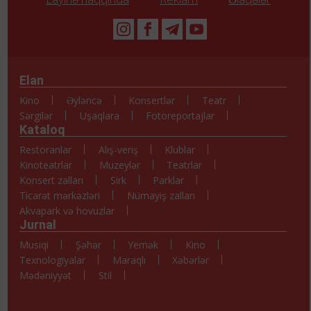
Elan
Kino
Əyləncə
Konsertlər
Teatr
Sərgilər
Uşaqlara
Fotoreportajlar
Kataloq
Restoranlar
Alış-veriş
Klublar
Kinoteatrlar
Muzeylər
Teatrlar
Konsert zalları
Sirk
Parklar
Ticarət mərkəzləri
Nümayiş zalları
Akvapark və hovuzlar
Jurnal
Musiqi
Şəhər
Yemək
Kino
Texnologiyalar
Maraqlı
Xəbərlər
Mədəniyyət
Stil