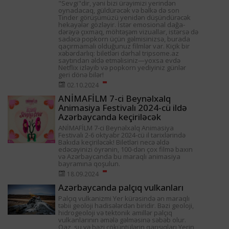
"Sevgi"dir, yəni bizi ürəyimizi yerindən
oynadacaq, güldürəcək və bəlkə də son
Tinder görüşümüzü yenidən düşündürəcək
hekayələr gözləyir. İstər emosional dağa-
dərəyə çıxmaq, möhtəşəm vizuallar, istərsə də
sadəcə popkorn üçün gəlmisinizsə, burada
qaçırmamalı olduğunuz filmlər var. Kiçik bir
xəbərdarlıq: biletləri dərhal tripsome.az
saytından əldə etməlisiniz—yoxsa evdə
Netflix izləyib və popkorn yediyiniz günlər
geri dönə bilər!
02.10.2024
ANİMAFİLM 7-ci Beynəlxalq
Animasiya Festivalı 2024-cü ildə
Azərbaycanda keçiriləcək
ANİMAFİLM 7-ci Beynəlxalq Animasiya
Festivalı 2-6 oktyabr 2024-cü il tarixlərində
Bakıda keçiriləcək! Biletləri necə əldə
edəcəyinizi öyrənin, 100-dən çox filmə baxın
və Azərbaycanda bu maraqlı animasiya
bayramına qoşulun.
18.09.2024
Azərbaycanda palçıq vulkanları
Palçıq vulkanizmi Yer kürəsində ən maraqlı
təbii geoloji hadisələrdən biridir. Bəzi geoloji,
hidrogeoloji və tektonik amillər palçıq
vulkanlarının əmələ gəlməsinə səbəb olur.
Qaz, su və bəzi çöküntülərin qarışıqları Yerin