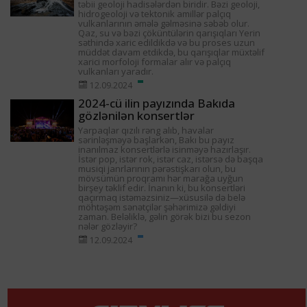
təbii geoloji hadisələrdən biridir. Bəzi geoloji,
hidrogeoloji və tektonik amillər palçıq
vulkanlarının əmələ gəlməsinə səbəb olur.
Qaz, su və bəzi çöküntülərin qarışıqları Yerin
səthində xaric edildikdə və bu proses uzun
müddət davam etdikdə, bu qarışıqlar müxtəlif
xarici morfoloji formalar alır və palçıq
vulkanları yaradır.
12.09.2024
2024-cü ilin payızında Bakıda
gözlənilən konsertlər
Yarpaqlar qızılı rəng alıb, havalar
sərinləşməyə başlarkən, Bakı bu payız
inanılmaz konsertlərlə isinməyə hazırlaşır.
İstər pop, istər rok, istər caz, istərsə də başqa
musiqi janrlarının pərəstişkarı olun, bu
mövsümün proqramı hər marağa uyğun
birşey təklif edir. İnanın ki, bu konsertləri
qaçırmaq istəməzsiniz—xüsusilə də belə
möhtəşəm sənətçilər şəhərimizə gəldiyi
zaman. Beləliklə, gəlin görək bizi bu sezon
nələr gözləyir?
12.09.2024