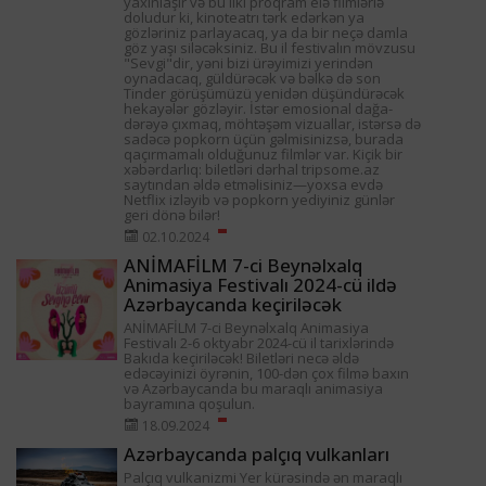
yaxınlaşır və bu ilki proqram elə filmlərlə
doludur ki, kinoteatrı tərk edərkən ya
gözləriniz parlayacaq, ya da bir neçə damla
göz yaşı siləcəksiniz. Bu il festivalın mövzusu
"Sevgi"dir, yəni bizi ürəyimizi yerindən
oynadacaq, güldürəcək və bəlkə də son
Tinder görüşümüzü yenidən düşündürəcək
hekayələr gözləyir. İstər emosional dağa-
dərəyə çıxmaq, möhtəşəm vizuallar, istərsə də
sadəcə popkorn üçün gəlmisinizsə, burada
qaçırmamalı olduğunuz filmlər var. Kiçik bir
xəbərdarlıq: biletləri dərhal tripsome.az
saytından əldə etməlisiniz—yoxsa evdə
Netflix izləyib və popkorn yediyiniz günlər
geri dönə bilər!
02.10.2024
ANİMAFİLM 7-ci Beynəlxalq
Animasiya Festivalı 2024-cü ildə
Azərbaycanda keçiriləcək
ANİMAFİLM 7-ci Beynəlxalq Animasiya
Festivalı 2-6 oktyabr 2024-cü il tarixlərində
Bakıda keçiriləcək! Biletləri necə əldə
edəcəyinizi öyrənin, 100-dən çox filmə baxın
və Azərbaycanda bu maraqlı animasiya
bayramına qoşulun.
18.09.2024
Azərbaycanda palçıq vulkanları
Palçıq vulkanizmi Yer kürəsində ən maraqlı