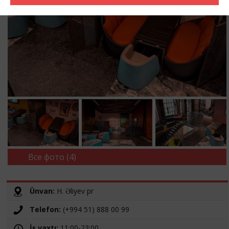
Все фото (4)
Ünvan:
H. Əliyev pr
Telefon:
(+994 51) 888 00 99
İş vaxtı:
11:00-23:00