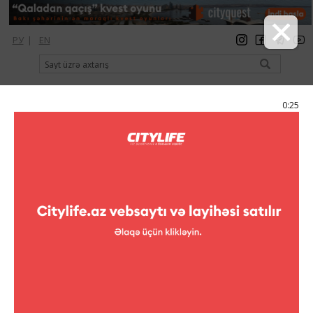
РУ
|
EN
qeydiyyat
giriş
Citylife Magazine
0:25
Menyu
Kataloq
Restoranlar
Çay evləri
Level 99
Level 99