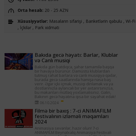
Orta hesab:
20 - 25 AZN
Xüsusiyyətlər:
Masaların sifarişi , Banketlərin qəbulu , Wi-Fi
, İçkilər , Park xidməti
Bakıda gecə həyatı: Barlar, Klublar
və Canlı musiqi
Bakıda gün batdıqca, şəhər tamamilə başqa
bir havaya bürünür. Damüstü klublardan
tutmuş rahat barlara və canlı musiqiyə qədər,
burada gecə saatlarında həmişə nəsə baş
verir. Əgər içki içmək, musiqi dinləmək və ya
dostlarınızla əyləncəli bir yer axtarırsınızsa,
bu məkanları mütləq yoxlamalısınız. Gəlin,
Bakının gecə həyatına qısa bir səyahət edək!
06.10.2024
Filmə bir baxış : 7-ci ANIMAFILM
festivalının izləməli məqamları
2024
Animasiya sevənlər, hazır olun! 7-ci
ANIMAFILM Beynəlxalq Animasiya Festivalı