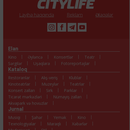
Layihə haqqında
Reklam
Əlaqələr
Elan
Kino
Əyləncə
Konsertlər
Teatr
Sərgilər
Uşaqlara
Fotoreportajlar
Kataloq
Restoranlar
Alış-veriş
Klublar
Kinoteatrlar
Muzeylər
Teatrlar
Konsert zalları
Sirk
Parklar
Ticarət mərkəzləri
Nümayiş zalları
Akvapark və hovuzlar
Jurnal
Musiqi
Şəhər
Yemək
Kino
Texnologiyalar
Maraqlı
Xəbərlər