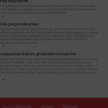
da keçiriləcək
 Beynəlxalq Animasiya Festivalı 2-6 oktyabr 2024-cü il tarixlərində
əcək! Biletləri necə əldə edəcəyinizi öyrənin, 100-dən çox filmə baxın
nda bu maraqlı animasiya bayramına qoşulun.
da palçıq vulkanları
zmi Yer kürəsində ən maraqlı təbii geoloji hadisələrdən biridir. Bəzi
geoloji və tektonik amillər palçıq vulkanlarının əmələ gəlməsinə səbəb
və bəzi çöküntülərin qarışıqları Yerin səthində xaric edildikdə və bu
üddət davam etdikdə, bu qarışıqlar müxtəlif xarici morfoloji
və palçıq vulkanları yaradır.
in payızında Bakıda gözlənilən konsertlər
lı rəng alıb, havalar sərinləşməyə başlarkən, Bakı bu payız inanılmaz
inməyə hazırlaşır. İstər pop, istər rok, istər caz, istərsə də başqa
rının pərəstişkarı olun, bu mövsümün proqramı hər marağa uyğun
edir. İnanın ki, bu konsertləri qaçırmaq istəməzsiniz—xüsusilə də belə
çilər şəhərimizə gəldiyi zaman. Beləliklə, gəlin görək bizi bu sezon
?
Layihə haqqında
Reklam
Əlaqələr