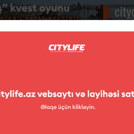
Foto
Müsabiqələr
ləri
Sərgilər
Teatr
Uşaqlara