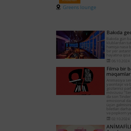
Greens lounge
Bakıda gec
Bakıda gün ba
klublardan tu
həmişə nəsə ba
bir yer axtarı
həyatına qısa
06.10.2024
Filmə bir b
məqamlar
Animasiya sev
yaxınlaşır və 
gözləriniz par
mövzusu "Sevg
də son Tinder
emosional dağ
üçün gəlmisini
biletləri dərh
və popkorn yed
02.10.2024
ANİMAFİLM 