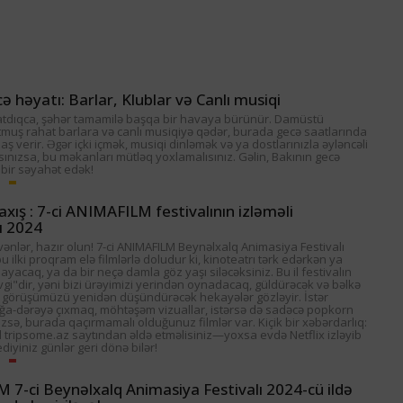
ə həyatı: Barlar, Klublar və Canlı musiqi
tdıqca, şəhər tamamilə başqa bir havaya bürünür. Damüstü
tmuş rahat barlara və canlı musiqiyə qədər, burada gecə saatlarında
ş verir. Əgər içki içmək, musiqi dinləmək və ya dostlarınızla əyləncəli
rsınızsa, bu məkanları mütləq yoxlamalısınız. Gəlin, Bakının gecə
 bir səyahət edək!
axış : 7-ci ANIMAFILM festivalının izləməli
ı 2024
ənlər, hazır olun! 7-ci ANIMAFILM Beynəlxalq Animasiya Festivalı
bu ilki proqram elə filmlərlə doludur ki, kinoteatrı tərk edərkən ya
layacaq, ya da bir neçə damla göz yaşı siləcəksiniz. Bu il festivalın
i"dir, yəni bizi ürəyimizi yerindən oynadacaq, güldürəcək və bəlkə
 görüşümüzü yenidən düşündürəcək hekayələr gözləyir. İstər
a-dərəyə çıxmaq, möhtəşəm vizuallar, istərsə də sadəcə popkorn
zsə, burada qaçırmamalı olduğunuz filmlər var. Kiçik bir xəbərdarlıq:
al tripsome.az saytından əldə etməlisiniz—yoxsa evdə Netflix izləyib
iyiniz günlər geri dönə bilər!
7-ci Beynəlxalq Animasiya Festivalı 2024-cü ildə