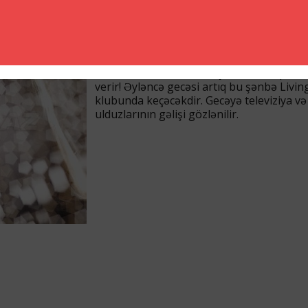
Model agentliyi GLAMOURS təqdim edir!..
Hörmətli Xanımlar və Cənablar, model age
GLAMOURS Black Tie Night əyləncə gecə
Miss and Mister Azerbaijan müsabiqəsinə
verir! Əyləncə gecəsi artıq bu şənbə Livi
klubunda keçəcəkdir. Gecəyə televiziya v
ulduzlarının gəlişi gözlənilir.