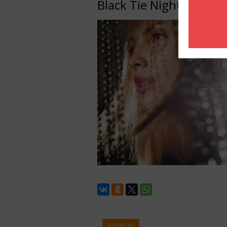
Black Tie Night!
klublar