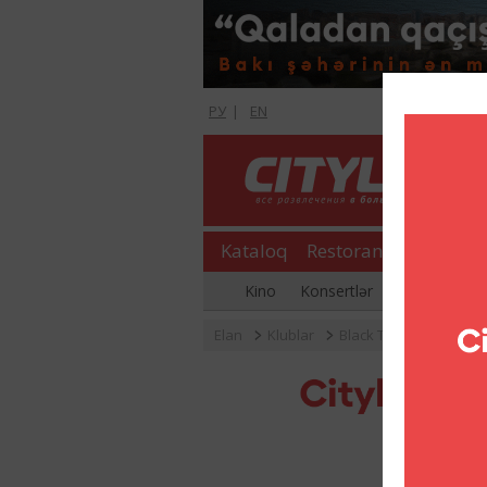
РУ
|
EN
Kataloq
Restoranlar
Şopinq
Kino
Konsertlər
Əyləncə gecə
Elan
Klublar
Black Tie Night!