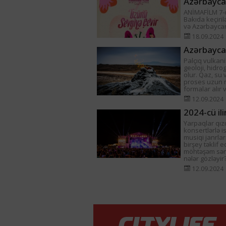
Azərbaycan
ANİMAFİLM 7-ci
Bakıda keçiril
və Azərbayca
18.09.2024
Azərbaycan
Palçıq vulkani
geoloji, hidro
olur. Qaz, su 
proses uzun m
formalar alır 
12.09.2024
2024-cü il
Yarpaqlar qızı
konsertlərlə is
musiqi janrla
birşey təklif 
möhtəşəm sənət
nələr gözləyir
12.09.2024