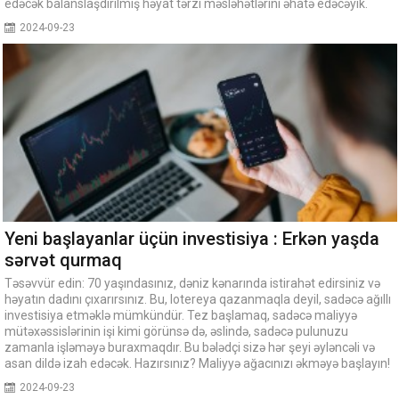
edəcək balanslaşdırılmış həyat tərzi məsləhətlərini əhatə edəcəyik.
2024-09-23
Yeni başlayanlar üçün investisiya : Erkən yaşda
sərvət qurmaq
Təsəvvür edin: 70 yaşındasınız, dəniz kənarında istirahət edirsiniz və
həyatın dadını çıxarırsınız. Bu, lotereya qazanmaqla deyil, sadəcə ağıllı
investisiya etməklə mümkündür. Tez başlamaq, sadəcə maliyyə
mütəxəssislərinin işi kimi görünsə də, əslində, sadəcə pulunuzu
zamanla işləməyə buraxmaqdır. Bu bələdçi sizə hər şeyi əyləncəli və
asan dildə izah edəcək. Hazırsınız? Maliyyə ağacınızı əkməyə başlayın!
2024-09-23