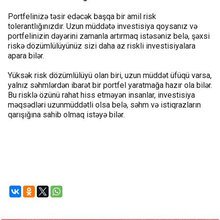
Portfelinizə təsir edəcək başqa bir amil risk
tolerantlığınızdır. Uzun müddətə investisiya qoysanız və
portfelinizin dəyərini zamanla artırmaq istəsəniz belə, şəxsi
riskə dözümlülüyünüz sizi daha az riskli investisiyalara
apara bilər.
Yüksək risk dözümlülüyü olan biri, uzun müddət üfüqü varsa,
yalnız səhmlərdən ibarət bir portfel yaratmağa hazır ola bilər.
Bu risklə özünü rahat hiss etməyən insanlar, investisiya
məqsədləri uzunmüddətli olsa belə, səhm və istiqrazların
qarışığına sahib olmaq istəyə bilər.