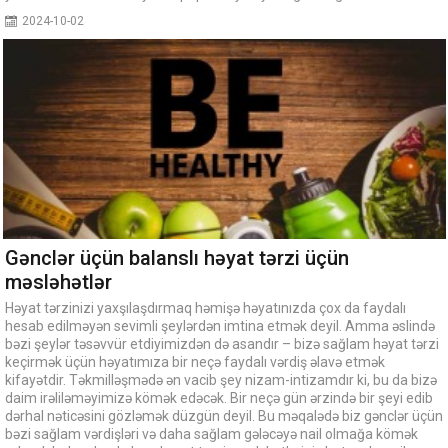
2024-10-02
Gənclər üçün balanslı həyat tərzi üçün
məsləhətlər
Həyat tərzinizi yaxşılaşdırmaq həmişə həyatınızda çox da faydalı
hesab edilməyən sevimli şeylərdən imtina etmək deyil. Amma əslində
bəzi şeylər təsəvvür etdiyimizdən də asandır – bizə sağlam həyat tərzi
keçirmək üçün həyatımıza bir neçə faydalı vərdiş əlavə etmək
kifayətdir. Təkmilləşmədə ən vacib şey nizam-intizamdır ki, bu da bizə
daim irəliləməyimizə kömək edəcək. Bir neçə gün ərzində bir şeyi edib
dərhal nəticəsini gözləmək düzgün deyil. Bu məqalədə biz gənclər üçün
bəzi sağlam vərdişləri və daha sağlam gələcəyə nail olmağa kömək