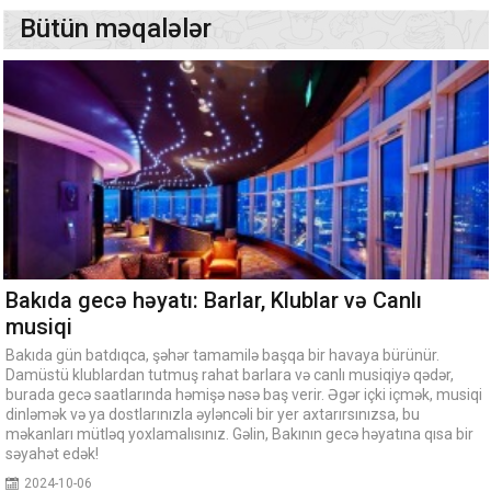
Bütün məqalələr
Bakıda gecə həyatı: Barlar, Klublar və Canlı
musiqi
Bakıda gün batdıqca, şəhər tamamilə başqa bir havaya bürünür.
Damüstü klublardan tutmuş rahat barlara və canlı musiqiyə qədər,
burada gecə saatlarında həmişə nəsə baş verir. Əgər içki içmək, musiqi
dinləmək və ya dostlarınızla əyləncəli bir yer axtarırsınızsa, bu
məkanları mütləq yoxlamalısınız. Gəlin, Bakının gecə həyatına qısa bir
səyahət edək!
2024-10-06