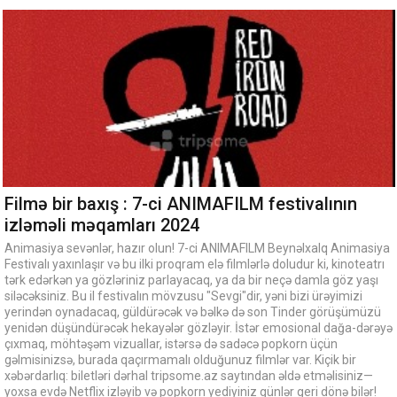
Filmə bir baxış : 7-ci ANIMAFILM festivalının
izləməli məqamları 2024
Animasiya sevənlər, hazır olun! 7-ci ANIMAFILM Beynəlxalq Animasiya
Festivalı yaxınlaşır və bu ilki proqram elə filmlərlə doludur ki, kinoteatrı
tərk edərkən ya gözləriniz parlayacaq, ya da bir neçə damla göz yaşı
siləcəksiniz. Bu il festivalın mövzusu "Sevgi"dir, yəni bizi ürəyimizi
yerindən oynadacaq, güldürəcək və bəlkə də son Tinder görüşümüzü
yenidən düşündürəcək hekayələr gözləyir. İstər emosional dağa-dərəyə
çıxmaq, möhtəşəm vizuallar, istərsə də sadəcə popkorn üçün
gəlmisinizsə, burada qaçırmamalı olduğunuz filmlər var. Kiçik bir
xəbərdarlıq: biletləri dərhal tripsome.az saytından əldə etməlisiniz—
yoxsa evdə Netflix izləyib və popkorn yediyiniz günlər geri dönə bilər!