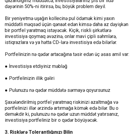
qazandığınız müddətcə, investisiyalarınız pis bir ildə
dəyərinin 50%-ni itirirsə, bu, böyük problem deyil.
Bir yeniyetmə uşağın kollecinə pul ödəmək kimi yaxın
müddətli məqsəd üçün qənaət edən kimsə daha az dəyişkən
bir portfel yaratmaq istəyəcək. Kiçik, riskli şirkətlərə
investisiya qoymaq əvəzinə, onlar mavi çipli səhmlərə,
istiqrazlara və ya hətta CD-lərə investisiya edə bilərlər.
Portfelinizin nə qədər artacağına təsir edən üç əsas amil var:
● İnvestisiya etdiyiniz məbləğ
● Portfelinizin illik gəliri
● Pulunuzu nə qədər müddətə sərmayə qoyursunuz
Şaxələndirilmiş portfel yaratmaq riskinizi azaltmağa və
portfelinizi illər ərzində artırmağa kömək edə bilər. Bu o
deməkdir ki, pulunuzu nə qədər uzun müddət yatırsanız,
investisiya portfeliniz bir o qədər böyüyəcək.
3. Risklərə Tolerantlığınızı Bilin