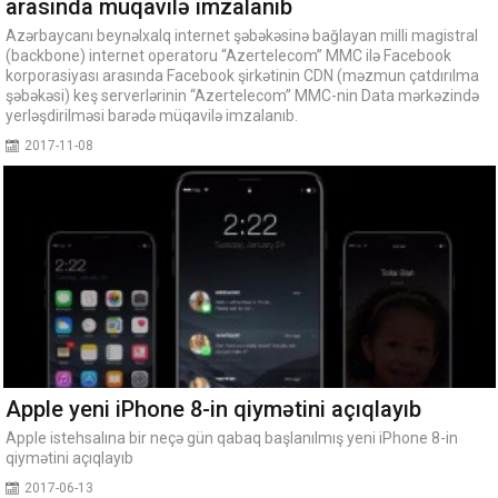
arasında müqavilə imzalanıb
Azərbaycanı beynəlxalq internet şəbəkəsinə bağlayan milli magistral
(backbone) internet operatoru “Azertelecom” MMC ilə Facebook
korporasiyası arasında Facebook şirkətinin CDN (məzmun çatdırılma
şəbəkəsi) keş serverlərinin “Azertelecom” MMC-nin Data mərkəzində
yerləşdirilməsi barədə müqavilə imzalanıb.
2017-11-08
Apple yeni iPhone 8-in qiymətini açıqlayıb
Apple istehsalına bir neçə gün qabaq başlanılmış yeni iPhone 8-in
qiymətini açıqlayıb
2017-06-13