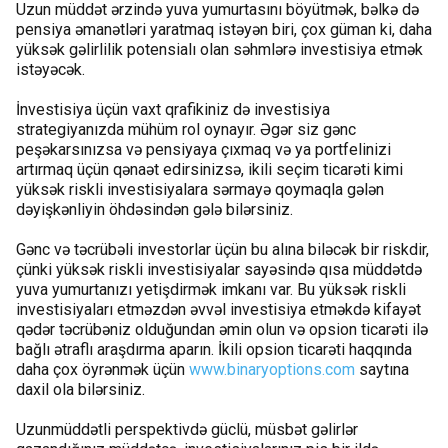
Uzun müddət ərzində yuva yumurtasını böyütmək, bəlkə də
pensiya əmanətləri yaratmaq istəyən biri, çox güman ki, daha
yüksək gəlirlilik potensialı olan səhmlərə investisiya etmək
istəyəcək.
İnvestisiya üçün vaxt qrafikiniz də investisiya
strategiyanızda mühüm rol oynayır. Əgər siz gənc
peşəkarsınızsa və pensiyaya çıxmaq və ya portfelinizi
artırmaq üçün qənaət edirsinizsə, ikili seçim ticarəti kimi
yüksək riskli investisiyalara sərmayə qoymaqla gələn
dəyişkənliyin öhdəsindən gələ bilərsiniz.
Gənc və təcrübəli investorlar üçün bu alına biləcək bir riskdir,
çünki yüksək riskli investisiyalar sayəsində qısa müddətdə
yuva yumurtanızı yetişdirmək imkanı var. Bu yüksək riskli
investisiyaları etməzdən əvvəl investisiya etməkdə kifayət
qədər təcrübəniz olduğundan əmin olun və opsion ticarəti ilə
bağlı ətraflı araşdırma aparın. İkili opsion ticarəti haqqında
daha çox öyrənmək üçün
www.binaryoptions.com
saytına
daxil ola bilərsiniz.
Uzunmüddətli perspektivdə güclü, müsbət gəlirlər