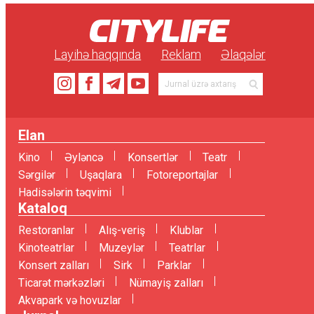
Layihə haqqında
Reklam
Əlaqələr
Elan
Kino
Əyləncə
Konsertlər
Teatr
Sərgilər
Uşaqlara
Fotoreportajlar
Hadisələrin təqvimi
Kataloq
Restoranlar
Alış-veriş
Klublar
Kinoteatrlar
Muzeylər
Teatrlar
Konsert zalları
Sirk
Parklar
Ticarət mərkəzləri
Nümayiş zalları
Akvapark və hovuzlar