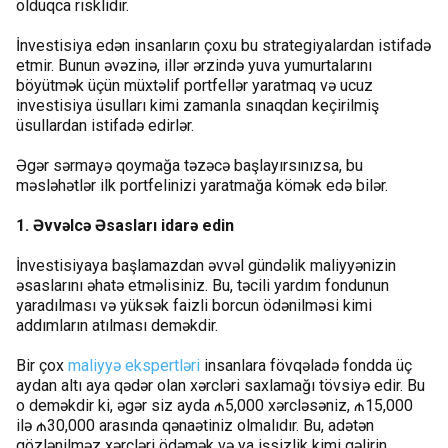
olduqca risklidir.
İnvestisiya edən insanların çoxu bu strategiyalardan istifadə
etmir. Bunun əvəzinə, illər ərzində yuva yumurtalarını
böyütmək üçün müxtəlif portfellər yaratmaq və ucuz
investisiya üsulları kimi zamanla sınaqdan keçirilmiş
üsullardan istifadə edirlər.
Əgər sərmayə qoymağa təzəcə başlayırsınızsa, bu
məsləhətlər ilk portfelinizi yaratmağa kömək edə bilər.
1. Əvvəlcə Əsasları idarə edin
İnvestisiyaya başlamazdan əvvəl gündəlik maliyyənizin
əsaslarını əhatə etməlisiniz. Bu, təcili yardım fondunun
yaradılması və yüksək faizli borcun ödənilməsi kimi
addımların atılması deməkdir.
Bir çox
maliyyə ekspertləri
insanlara fövqəladə fondda üç
aydan altı aya qədər olan xərcləri saxlamağı tövsiyə edir. Bu
o deməkdir ki, əgər siz ayda ₼5,000 xərcləsəniz, ₼15,000
ilə ₼30,000 arasında qənaətiniz olmalıdır. Bu, adətən
gözlənilməz xərcləri ödəmək və ya işsizlik kimi gəlirin