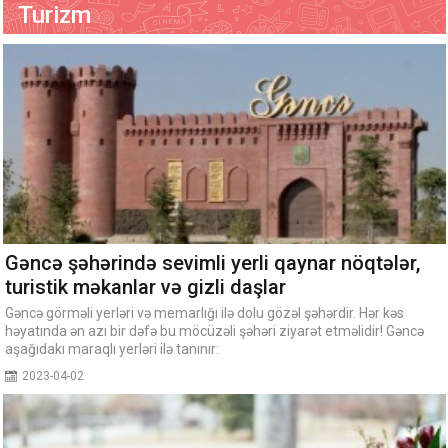
Turizm
Gəncə şəhərində sevimli yerli qaynar nöqtələr,
turistik məkanlar və gizli daşlar
Gəncə görməli yerləri və memarlığı ilə dolu gözəl şəhərdir. Hər kəs
həyatında ən azı bir dəfə bu möcüzəli şəhəri ziyarət etməlidir! Gəncə
aşağıdakı maraqlı yerləri ilə tanınır:
2023-04-02