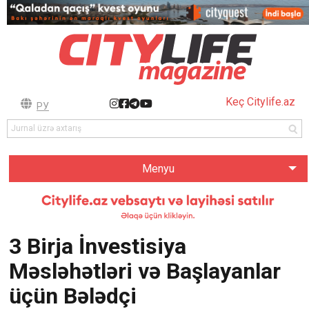
Keç Citylife.az
РУ
Menyu
3 Birja İnvestisiya
Məsləhətləri və Başlayanlar
üçün Bələdçi