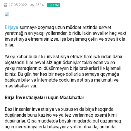
17.05.2022
3584
TURIZM
Birjaya
sərmayə qoymaq uzun müddət ərzində sərvət
yaratmağın ən yaxşı yollarından biridir, lakin əvvəllər heç vaxt
investisiya etməmisinizsə, işə başlamaq çətin və stresli ola
bilər.
Yaxşı xəbər budur ki, investisiya etmək həmişəkindən daha
əlçatandır. İllər əvvəl siz ağır ödənişlər tələb edən və ən
yaxşı maraqlarınızı düşünməyən birja brokerləri ilə işləməli
idiniz. Bu gün hər kəs bir neçə dollarla sərmayə qoymağa
başlaya bilər və İnternetdə çoxlu investisiya məlumatı və
məsləhətləri var.
Birja İnvestisiyaları üçün Məsləhətlər
Bəzi insanlar investisiya və xüsusən də birja haqqında
düşünəndə bunu kazino və ya tez varlanmaq sxemi kimi
düşünürlər. Qısa müddətdə böyük miqdarda pul qazanmaq
üçün investisiya edə biləcəyiniz yollar olsa da, onlar da