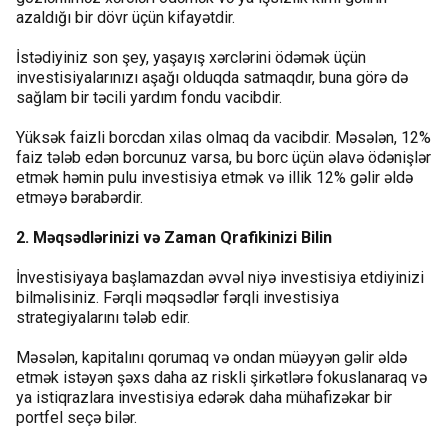
azaldığı bir dövr üçün kifayətdir.
İstədiyiniz son şey, yaşayış xərclərini ödəmək üçün
investisiyalarınızı aşağı olduqda satmaqdır, buna görə də
sağlam bir təcili yardım fondu vacibdir.
Yüksək faizli borcdan xilas olmaq da vacibdir. Məsələn, 12%
faiz tələb edən borcunuz varsa, bu borc üçün əlavə ödənişlər
etmək həmin pulu investisiya etmək və illik 12% gəlir əldə
etməyə bərabərdir.
2. Məqsədlərinizi və Zaman Qrafikinizi Bilin
İnvestisiyaya başlamazdan əvvəl niyə investisiya etdiyinizi
bilməlisiniz. Fərqli məqsədlər fərqli investisiya
strategiyalarını tələb edir.
Məsələn, kapitalını qorumaq və ondan müəyyən gəlir əldə
etmək istəyən şəxs daha az riskli şirkətlərə fokuslanaraq və
ya istiqrazlara investisiya edərək daha mühafizəkar bir
portfel seçə bilər.