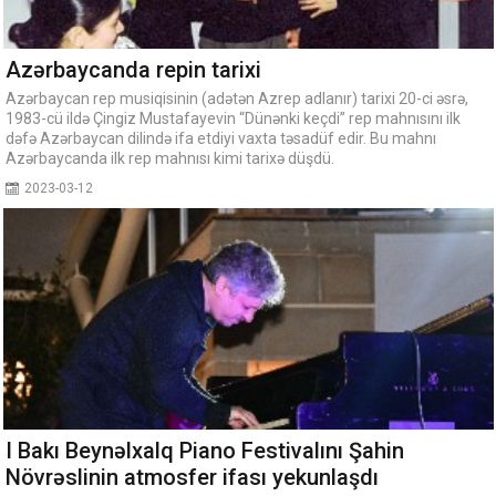
Azərbaycanda repin tarixi
Azərbaycan rep musiqisinin (adətən Azrep adlanır) tarixi 20-ci əsrə,
1983-cü ildə Çingiz Mustafayevin “Dünənki keçdi” rep mahnısını ilk
dəfə Azərbaycan dilində ifa etdiyi vaxta təsadüf edir. Bu mahnı
Azərbaycanda ilk rep mahnısı kimi tarixə düşdü.
2023-03-12
I Bakı Beynəlxalq Piano Festivalını Şahin
Növrəslinin atmosfer ifası yekunlaşdı