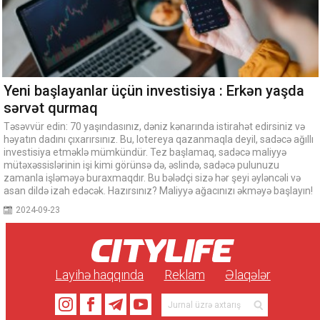
Yeni başlayanlar üçün investisiya : Erkən yaşda
sərvət qurmaq
Təsəvvür edin: 70 yaşındasınız, dəniz kənarında istirahət edirsiniz və
həyatın dadını çıxarırsınız. Bu, lotereya qazanmaqla deyil, sadəcə ağıllı
investisiya etməklə mümkündür. Tez başlamaq, sadəcə maliyyə
mütəxəssislərinin işi kimi görünsə də, əslində, sadəcə pulunuzu
zamanla işləməyə buraxmaqdır. Bu bələdçi sizə hər şeyi əyləncəli və
asan dildə izah edəcək. Hazırsınız? Maliyyə ağacınızı əkməyə başlayın!
2024-09-23
Layihə haqqında
Reklam
Əlaqələr