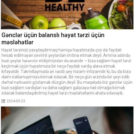
Gənclər üçün balanslı həyat tərzi üçün
məsləhətlər
Həyat tərzinizi yaxşılaşdırmaq həmişə həyatınızda çox da faydalı
hesab edilməyən sevimli şeylərdən imtina etmək deyil. Amma əslində
bəzi şeylər təsəvvür etdiyimizdən də asandır – bizə sağlam həyat tərzi
keçirmək üçün həyatımıza bir neçə faydalı vərdiş əlavə etmək
kifayətdir. Təkmilləşmədə ən vacib şey nizam-intizamdır ki, bu da bizə
daim irəliləməyimizə kömək edəcək. Bir neçə gün ərzində bir şeyi edib
dərhal nəticəsini gözləmək düzgün deyil. Bu məqalədə biz gənclər üçün
bəzi sağlam vərdişləri və daha sağlam gələcəyə nail olmağa kömək
edəcək balanslaşdırılmış həyat tərzi məsləhətlərini əhatə edəcəyik.
2024-09-23