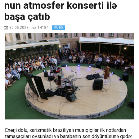
nun atmosfer konserti ilə
başa çatıb
30.06.2023
14184
MUSIQI
Enerji dolu, xarizmatik braziliyalı musiqiçilər ilk notlardan
tamaşaçıları ovsunladı və barabanın son döyüntüsünə qədər