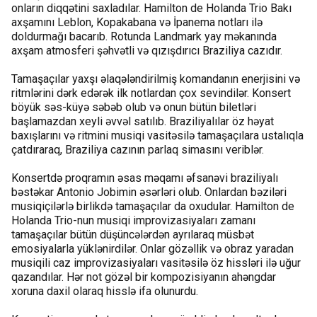
onların diqqətini saxladılar. Hamilton de Holanda Trio Bakı
axşamını Leblon, Kopakabana və İpanema notları ilə
doldurmağı bacarıb. Rotunda Landmark yay məkanında
axşam atmosferi şəhvətli və qızışdırıcı Braziliya cazıdır.
Tamaşaçılar yaxşı əlaqələndirilmiş komandanın enerjisini və
ritmlərini dərk edərək ilk notlardan çox sevindilər. Konsert
böyük səs-küyə səbəb olub və onun bütün biletləri
başlamazdan xeyli əvvəl satılıb. Braziliyalılar öz həyat
baxışlarını və ritmini musiqi vasitəsilə tamaşaçılara ustalıqla
çatdıraraq, Braziliya cazının parlaq simasını veriblər.
Konsertdə proqramın əsas məqamı əfsanəvi braziliyalı
bəstəkar Antonio Jobimin əsərləri olub. Onlardan bəziləri
musiqiçilərlə birlikdə tamaşaçılar da oxudular. Hamilton de
Holanda Trio-nun musiqi improvizasiyaları zamanı
tamaşaçılar bütün düşüncələrdən ayrılaraq müsbət
emosiyalarla yüklənirdilər. Onlar gözəllik və obraz yaradan
musiqili caz improvizasiyaları vasitəsilə öz hissləri ilə uğur
qazandılar. Hər not gözəl bir kompozisiyanın ahəngdar
xoruna daxil olaraq hisslə ifa olunurdu.