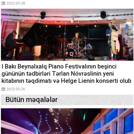
2022-05-28
I Bakı Beynəlxalq Piano Festivalının beşinci
gününün tədbirləri Tərlan Növrəslinin yeni
kitabının təqdimatı və Helge Lienin konserti olub
2022-05-26
Bütün məqalələr