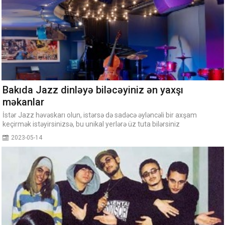
Bakıda Jazz dinləyə biləcəyiniz ən yaxşı
məkanlar
İstər Jazz həvəskarı olun, istərsə də sadəcə əyləncəli bir axşam
keçirmək istəyirsinizsə, bu unikal yerlərə üz tuta bilərsiniz
2023-05-14