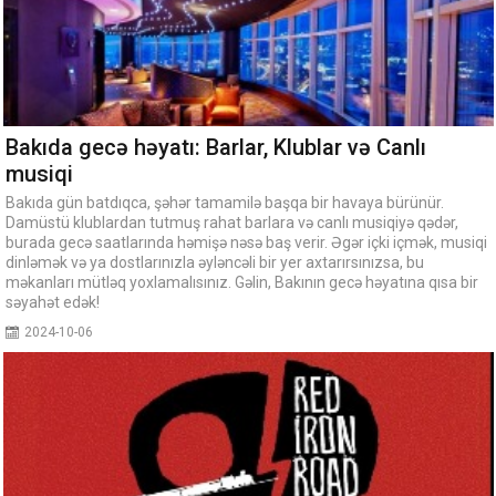
Bakıda gecə həyatı: Barlar, Klublar və Canlı
musiqi
Bakıda gün batdıqca, şəhər tamamilə başqa bir havaya bürünür.
Damüstü klublardan tutmuş rahat barlara və canlı musiqiyə qədər,
burada gecə saatlarında həmişə nəsə baş verir. Əgər içki içmək, musiqi
dinləmək və ya dostlarınızla əyləncəli bir yer axtarırsınızsa, bu
məkanları mütləq yoxlamalısınız. Gəlin, Bakının gecə həyatına qısa bir
səyahət edək!
2024-10-06