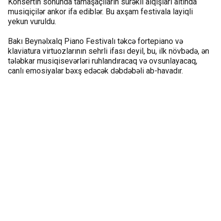
Konsertin sonunda tamaşaçıların sürəkli alqışları altında
musiqiçilər ankor ifa ediblər. Bu axşam festivala layiqli
yekun vuruldu.
Bakı Beynəlxalq Piano Festivalı təkcə fortepiano və
klaviatura virtuozlarının sehrli ifası deyil, bu, ilk növbədə, ən
tələbkar musiqisevərləri ruhlandıracaq və ovsunlayacaq,
canlı emosiyalar bəxş edəcək dəbdəbəli ab-havadır.