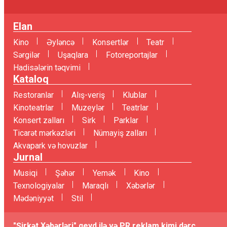
Elan
Kino
Əyləncə
Konsertlər
Teatr
Sərgilər
Uşaqlara
Fotoreportajlar
Hadisələrin təqvimi
Kataloq
Restoranlar
Alış-veriş
Klublar
Kinoteatrlar
Muzeylər
Teatrlar
Konsert zalları
Sirk
Parklar
Ticarət mərkəzləri
Nümayiş zalları
Akvapark və hovuzlar
Jurnal
Musiqi
Şəhər
Yemək
Kino
Texnologiyalar
Maraqlı
Xəbərlər
Mədəniyyət
Stil
"Şirkət Xəbərləri" qeyd ilə və PR reklam kimi dərc