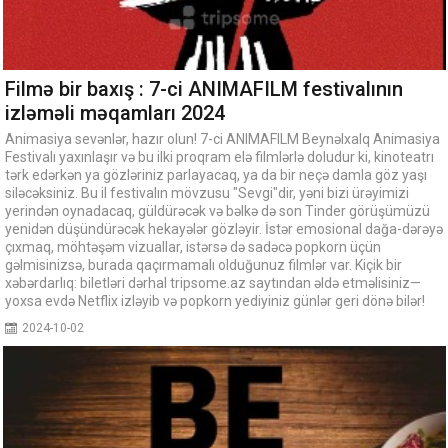
Filmə bir baxış : 7-ci ANIMAFILM festivalının
izləməli məqamları 2024
Animasiya sevənlər, hazır olun! 7-ci ANIMAFILM Beynəlxalq Animasiya
Festivalı yaxınlaşır və bu ilki proqram elə filmlərlə doludur ki, kinoteatrı
tərk edərkən ya gözləriniz parlayacaq, ya da bir neçə damla göz yaşı
siləcəksiniz. Bu il festivalın mövzusu "Sevgi"dir, yəni bizi ürəyimizi
yerindən oynadacaq, güldürəcək və bəlkə də son Tinder görüşümüzü
yenidən düşündürəcək hekayələr gözləyir. İstər emosional dağa-dərəyə
çıxmaq, möhtəşəm vizuallar, istərsə də sadəcə popkorn üçün
gəlmisinizsə, burada qaçırmamalı olduğunuz filmlər var. Kiçik bir
xəbərdarlıq: biletləri dərhal tripsome.az saytından əldə etməlisiniz—
yoxsa evdə Netflix izləyib və popkorn yediyiniz günlər geri dönə bilər!
2024-10-02