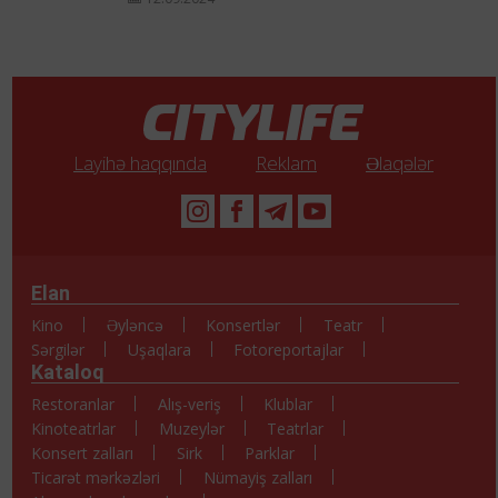
Layihə haqqında
Reklam
Əlaqələr
Elan
Kino
Əyləncə
Konsertlər
Teatr
Sərgilər
Uşaqlara
Fotoreportajlar
Kataloq
Restoranlar
Alış-veriş
Klublar
Kinoteatrlar
Muzeylər
Teatrlar
Konsert zalları
Sirk
Parklar
Ticarət mərkəzləri
Nümayiş zalları