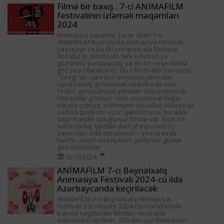
Filmə bir baxış : 7-ci ANIMAFILM
festivalının izləməli məqamları
2024
Animasiya sevənlər, hazır olun! 7-ci
ANIMAFILM Beynəlxalq Animasiya Festivalı
yaxınlaşır və bu ilki proqram elə filmlərlə
doludur ki, kinoteatrı tərk edərkən ya
gözləriniz parlayacaq, ya da bir neçə damla
göz yaşı siləcəksiniz. Bu il festivalın mövzusu
"Sevgi"dir, yəni bizi ürəyimizi yerindən
oynadacaq, güldürəcək və bəlkə də son
Tinder görüşümüzü yenidən düşündürəcək
hekayələr gözləyir. İstər emosional dağa-
dərəyə çıxmaq, möhtəşəm vizuallar, istərsə də
sadəcə popkorn üçün gəlmisinizsə, burada
qaçırmamalı olduğunuz filmlər var. Kiçik bir
xəbərdarlıq: biletləri dərhal tripsome.az
saytından əldə etməlisiniz—yoxsa evdə
Netflix izləyib və popkorn yediyiniz günlər
geri dönə bilər!
02.10.2024
ANİMAFİLM 7-ci Beynəlxalq
Animasiya Festivalı 2024-cü ildə
Azərbaycanda keçiriləcək
ANİMAFİLM 7-ci Beynəlxalq Animasiya
Festivalı 2-6 oktyabr 2024-cü il tarixlərində
Bakıda keçiriləcək! Biletləri necə əldə
edəcəyinizi öyrənin, 100-dən çox filmə baxın