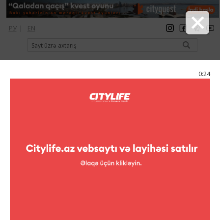
РУ
|
EN
qeydiyyat
giriş
Citylife Magazine
0:24
Menyu
Kataloq
Konsert zalları
Yaşıl Teatr
Yaşıl Teatr