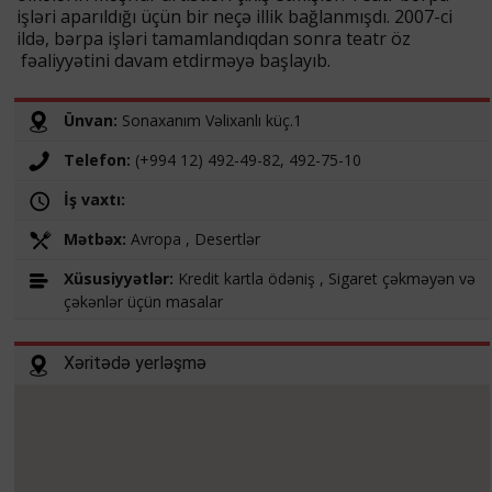
işləri aparıldığı üçün bir neçə illik bağlanmışdı. 2007-ci
ildə, bərpa işləri tamamlandıqdan sonra teatr öz
fəaliyyətini davam etdirməyə başlayıb.
Ünvan:
Sonaxanım Vəlixanlı küç.1
Telefon:
(+994 12) 492-49-82, 492-75-10
İş vaxtı:
Mətbəx:
Avropa , Desertlər
Xüsusiyyətlər:
Kredit kartla ödəniş , Sigaret çəkməyən və
çəkənlər üçün masalar
Xəritədə yerləşmə