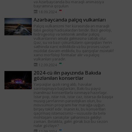
və Azərbaycanda bu maraqlı animasiya
bayramına qoşulun.
18.09.2024
Azərbaycanda palçıq vulkanları
Palçıq vulkanizmi Yer kürəsində ən maraqlı
təbii geoloji hadisələrdən biridir. Bəzi geoloji,
hidrogeoloji və tektonik amillər palçıq
vulkanlarının əmələ gəlməsinə səbəb olur.
Qaz, su və bəzi çöküntülərin qarışıqları Yerin
səthində xaric edildikdə və bu proses uzun
müddət davam etdikdə, bu qarışıqlar müxtəlif
xarici morfoloji formalar alır və palçıq
vulkanları yaradır.
12.09.2024
2024-cü ilin payızında Bakıda
gözlənilən konsertlər
Yarpaqlar qızılı rəng alıb, havalar
sərinləşməyə başlarkən, Bakı bu payız
inanılmaz konsertlərlə isinməyə hazırlaşır.
İstər pop, istər rok, istər caz, istərsə də başqa
musiqi janrlarının pərəstişkarı olun, bu
mövsümün proqramı hər marağa uyğun
birşey təklif edir. İnanın ki, bu konsertləri
qaçırmaq istəməzsiniz—xüsusilə də belə
möhtəşəm sənətçilər şəhərimizə gəldiyi
zaman. Beləliklə, gəlin görək bizi bu sezon
nələr gözləyir?
12.09.2024