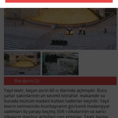
Все фото (2)
Yaşıl teatr, keçən əsrin 60-cı illərində açılmışdır. Bura
şəhər sakinlərinin ən sevimli istirahət məkanıdır və
burada mühüm mədəni kütləvi tədbirlər keçirilir. Yaşıl
tearın səhnəsində Azərbaycanın görkəmli mədəniyyət
xadimləri ilə yanaşı keçmiş SSR-i ölkələrinin və xarici
ölkələrin məşhur artistləri çıxış etmişlər. Teatr bərpa