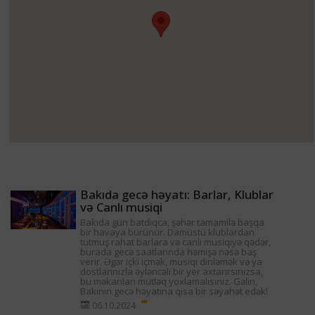
Bakıda gecə həyatı: Barlar, Klublar
və Canlı musiqi
Bakıda gün batdıqca, şəhər tamamilə başqa
bir havaya bürünür. Damüstü klublardan
tutmuş rahat barlara və canlı musiqiyə qədər,
burada gecə saatlarında həmişə nəsə baş
verir. Əgər içki içmək, musiqi dinləmək və ya
dostlarınızla əyləncəli bir yer axtarırsınızsa,
bu məkanları mütləq yoxlamalısınız. Gəlin,
Bakının gecə həyatına qısa bir səyahət edək!
06.10.2024