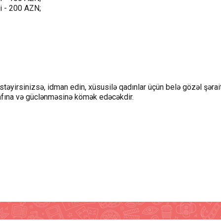
ri - 200 AZN;
əyirsinizsə, idman edin, xüsusilə qadınlar üçün belə gözəl şərai
afına və güclənməsinə kömək edəcəkdir.