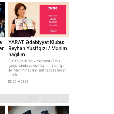
a
YARAT Ədəbiyyat Klubu:
ar
Reyhan Yusifqızı / Mənim
nağılım
Sizi fevralın 3-ü Ədəbiyyat Klubu
çərçivəsində yazıçı Reyhan Yusifqızı
ilə "Mənim nağılım" adlı tədbirə dəvət
edirik.
2019-02-01