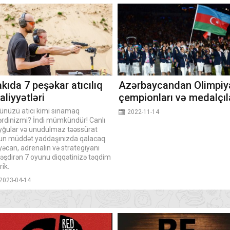
kıda 7 peşəkar atıcılıq
Azərbaycandan Olimpiy
aliyyətləri
çempionları və medalçıl
ünüzü atıcı kimi sınamaq
2022-11-14
tərdinizmi? İndi mümkündür! Canlı
yğular və unudulmaz təəssürat
un müddət yaddaşınızda qalacaq.
əcan, adrenalin və strategiyanı
ləşdirən 7 oyunu diqqətinizə təqdim
rik.
2023-04-14