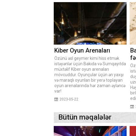
Kiber Oyun Arenaları
Ba
fə
Özünü əsl geymer kimi hiss etmək
istəyənlər üçün Bakıda və Sumqayıtda
Öz
müxtəlif Kiber oyun arenaları
is
mövcuddur. Oyunçular üçün ən yaxşı
du
və maraqlı oyunları bir yerə toplayan
uz
oyun arenalarında hər zaman əyləncə
Həy
var!
bir
edi
2023-05-22
Bütün məqalələr