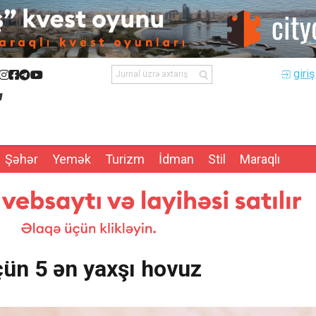
giriş
Şəhər
Yemək
Turizm
İdman
Stil
Maraqlı
çün 5 ən yaxşı hovuz