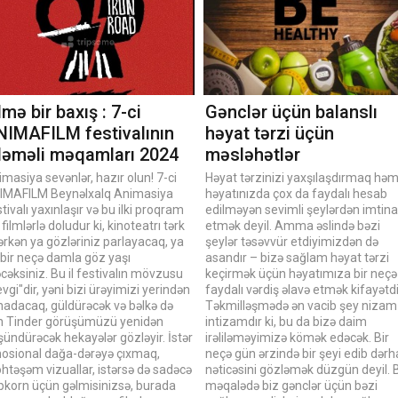
lmə bir baxış : 7-ci
Gənclər üçün balanslı
NIMAFILM festivalının
həyat tərzi üçün
zləməli məqamları 2024
məsləhətlər
masiya sevənlər, hazır olun! 7-ci
Həyat tərzinizi yaxşılaşdırmaq həm
IMAFILM Beynəlxalq Animasiya
həyatınızda çox da faydalı hesab
tivalı yaxınlaşır və bu ilki proqram
edilməyən sevimli şeylərdən imtina
 filmlərlə doludur ki, kinoteatrı tərk
etmək deyil. Amma əslində bəzi
rkən ya gözləriniz parlayacaq, ya
şeylər təsəvvür etdiyimizdən də
 bir neçə damla göz yaşı
asandır – bizə sağlam həyat tərzi
əcəksiniz. Bu il festivalın mövzusu
keçirmək üçün həyatımıza bir neçə
vgi"dir, yəni bizi ürəyimizi yerindən
faydalı vərdiş əlavə etmək kifayətdi
nadacaq, güldürəcək və bəlkə də
Təkmilləşmədə ən vacib şey nizam
n Tinder görüşümüzü yenidən
intizamdır ki, bu da bizə daim
ündürəcək hekayələr gözləyir. İstər
irəliləməyimizə kömək edəcək. Bir
osional dağa-dərəyə çıxmaq,
neçə gün ərzində bir şeyi edib dərh
htəşəm vizuallar, istərsə də sadəcə
nəticəsini gözləmək düzgün deyil. 
pkorn üçün gəlmisinizsə, burada
məqalədə biz gənclər üçün bəzi