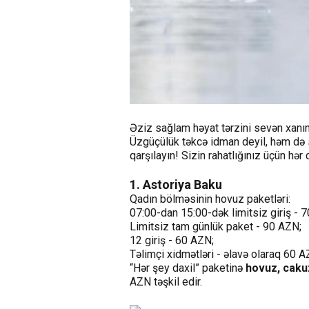
Əziz sağlam həyat tərzini sevən xanım
Üzgüçülük təkcə idman deyil, həm də s
qarşılayın! Sizin rahatlığınız üçün hər 
1. Astoriya Baku
Qadın bölməsinin hovuz paketləri:
07:00-dan 15:00-dək limitsiz giriş - 
Limitsiz tam günlük paket - 90 AZN;
12 giriş - 60 AZN;
Təlimçi xidmətləri - əlavə olaraq 60 A
“Hər şey daxil” paketinə
hovuz, cakuz
AZN təşkil edir.