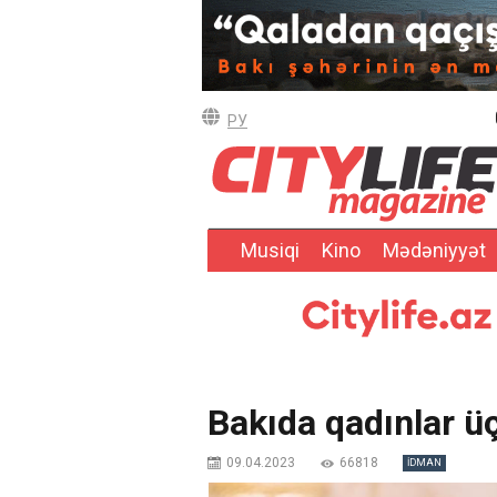
РУ
Musiqi
Kino
Mədəniyyət
Bakıda qadınlar ü
09.04.2023
66818
İDMAN