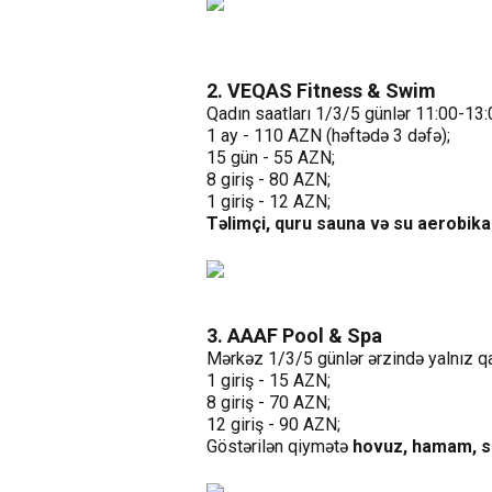
2. VEQAS Fitness & Swim
Qadın saatları 1/3/5 günlər 11:00-13:
1 ay - 110 AZN (həftədə 3 dəfə);
15 gün - 55 AZN;
8 giriş - 80 AZN;
1 giriş - 12 AZN;
Təlimçi, quru sauna və su aerobik
3. AAAF Pool & Spa
Mərkəz 1/3/5 günlər ərzində yalnız qa
1 giriş - 15 AZN;
8 giriş - 70 AZN;
12 giriş - 90 AZN;
Göstərilən qiymətə
hovuz, hamam, sa