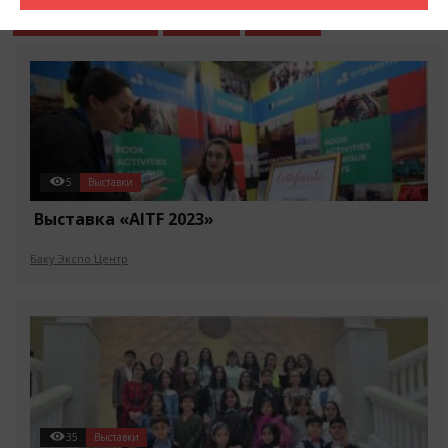
События в городе
Разное
Статьи
5
Выставки
Выставка «AITF 2023»
Баку Экспо Центр
35
Выставки