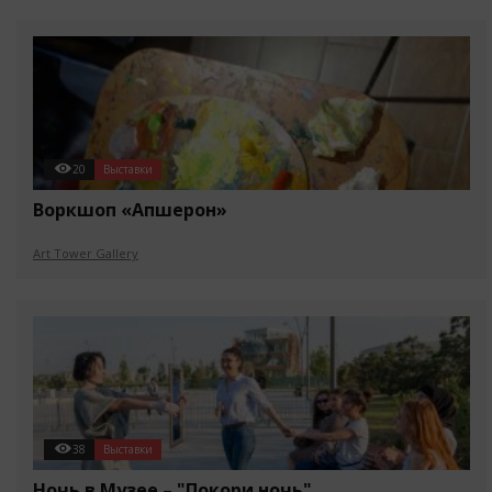
20
Выставки
Воркшоп «Апшерон»
Art Tower Gallery
38
Выставки
Ночь в Музее – "Покори ночь"