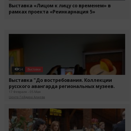
Выставка «Лицом к лицу со временем» в
рамках проекта «Реинкарнация 5»
54
Выставки
Выставка "До востребования. Коллекции
русского авангарда региональных музеев.
1900-1930 Часть III"
17 Февраля - 05 Мая
Центр Гейдара Алиева