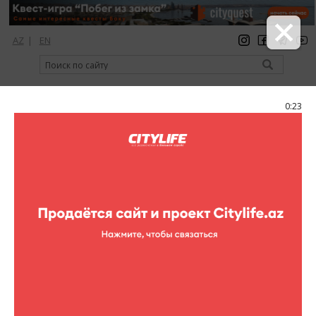
AZ
|
EN
регистрация
вход
Citylife Magazine
0:22
Меню
Фоторепортажи
Все фоторепортажи
Театр
Концерты
Кино
Выставки
Спорт
Шопинг
Рестораны
Клубы
Цирк
Книги
Для детей
Активный отдых
Кино в других местах